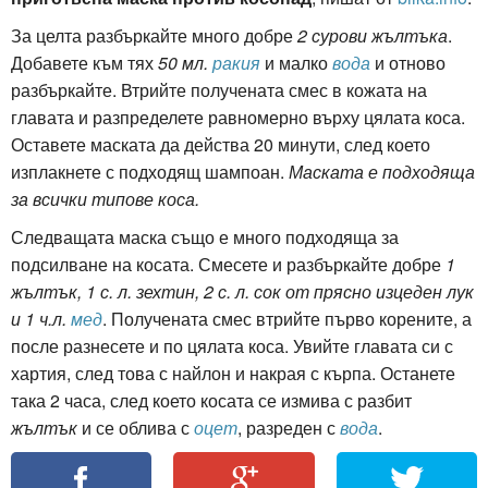
За целта разбъркайте много добре
2 сурови жълтъка
.
Добавете към тях
50 мл.
ракия
и малко
вода
и отново
разбъркайте. Втрийте получената смес в кожата на
главата и разпределете равномерно върху цялата коса.
Оставете маската да действа 20 минути, след което
изплакнете с подходящ шампоан.
Маската е подходяща
за всички типове коса.
Следващата маска също е много подходяща за
подсилване на косата. Смесете и разбъркайте добре
1
жълтък, 1 с. л. зехтин, 2 с. л. сок от прясно изцеден лук
и 1 ч.л.
мед
. Получената смес втрийте първо корените, а
после разнесете и по цялата коса. Увийте главата си с
хартия, след това с найлон и накрая с кърпа. Останете
така 2 часа, след което косата се измива с разбит
жълтък
и се облива с
оцет
, разреден с
вода
.