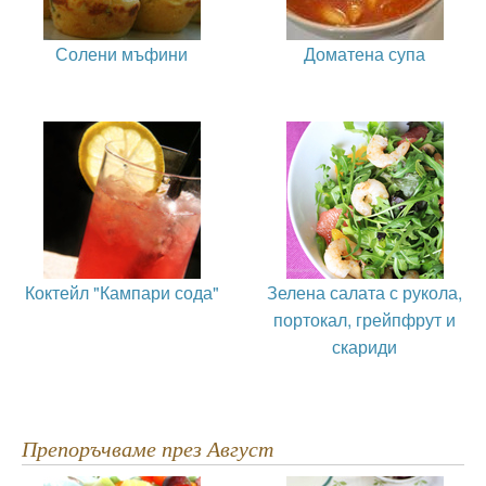
Солени мъфини
Доматена супа
Коктейл "Кампари сода"
Зелена салата с рукола,
портокал, грейпфрут и
скариди
Препоръчваме през Август