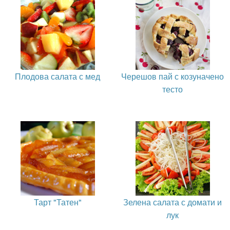
Плодова салата с мед
Черешов пай с козуначено
тесто
Тарт "Татен"
Зелена салата с домати и
лук