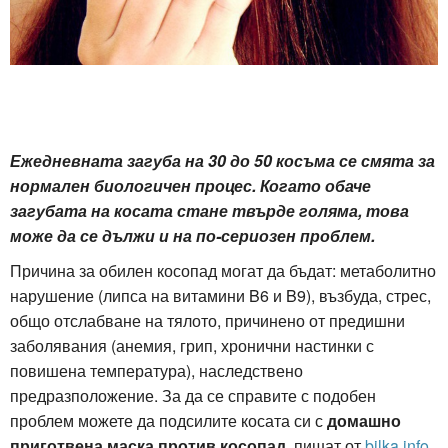
Ежедневната загуба на 30 до 50 косъма се смята за
нормален биологичен процес. Когато обаче
загубата на косата стане твърде голяма, това
може да се дължи и на по-сериозен проблем.
Причина за обилен косопад могат да бъдат: метаболитно
нарушение (липса на витамини B6 и B9), възбуда, стрес,
общо отслабване на тялото, причинено от предишни
заболявания (анемия, грип, хронични настинки с
повишена температура), наследствено
предразположение. За да се справите с подобен
проблем можете да подсилите косата си с
домашно
приготвена маска против косопад
, пишат от
bilka.info
.