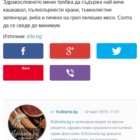
Здравословното меню трябва да съдържа най-вече
кашкавал, пълнозърнести храни, тъмнолистни
зеленчуци, риба и печено на грил пилешко месо. Солта
да се сведе до минимум.
Източник:
elle.bg
Save
от
Kulinaria.bg
12 март 2015, 11:01
Kulinaria.bg
e кулинарна медия за вкусни
рецепти, здравословно хранене и изтънчени
гурме фантазии. В Kulinaria.bg храната
заживява и има ново, по-изкусително