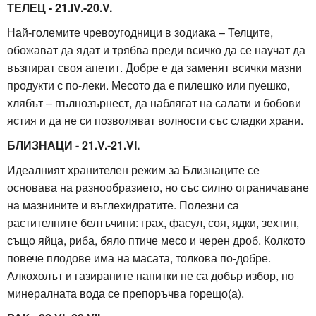
ТЕЛЕЦ - 21.IV.-20.V.
Най-големите чревоугодници в зодиака – Телците,
обожават да ядат и трябва преди всичко да се научат да
възпират своя апетит. Добре е да заменят всички мазни
продукти с по-леки. Месото да е пилешко или пуешко,
хлябът – пълнозърнест, да наблягат на салати и бобови
ястия и да не си позволяват волности със сладки храни.
БЛИЗНАЦИ - 21.V.-21.VI.
Идеалният хранителен режим за Близнаците се
основава на разнообразието, но със силно ограничаване
на мазнините и въглехидратите. Полезни са
растителните белтъчини: грах, фасул, соя, ядки, зехтин,
също яйца, риба, бяло птиче месо и черен дроб. Колкото
повече плодове има на масата, толкова по-добре.
Алкохолът и газираните напитки не са добър избор, но
минералната вода се препоръчва горещо(а).