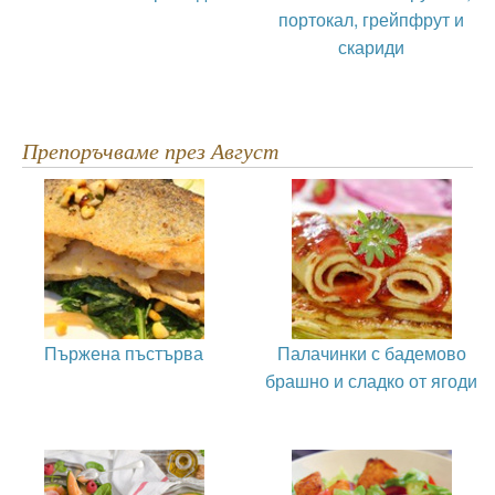
портокал, грейпфрут и
скариди
Препоръчваме през Август
Пържена пъстърва
Палачинки с бадемово
брашно и сладко от ягоди