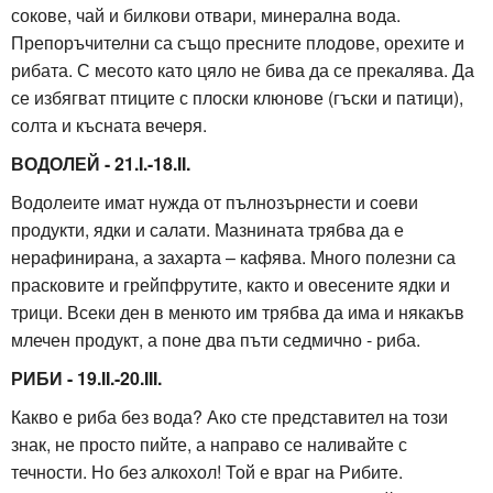
сокове, чай и билкови отвари, минерална вода.
Препоръчителни са също пресните плодове, орехите и
рибата. С месото като цяло не бива да се прекалява. Да
се избягват птиците с плоски клюнове (гъски и патици),
солта и късната вечеря.
ВОДОЛЕЙ - 21.I.-18.II.
Водолеите имат нужда от пълнозърнести и соеви
продукти, ядки и салати. Мазнината трябва да е
нерафинирана, а захарта – кафява. Много полезни са
прасковите и грейпфрутите, както и овесените ядки и
трици. Всеки ден в менюто им трябва да има и някакъв
млечен продукт, а поне два пъти седмично - риба.
РИБИ - 19.II.-20.III.
Какво е риба без вода? Ако сте представител на този
знак, не просто пийте, а направо се наливайте с
течности. Но без алкохол! Той е враг на Рибите.