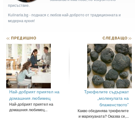
присъствие.
Kulinaria.bg - поднася с любов най-доброто от традиционната и
модерна кухня!
<<
ПРЕДИШНО
СЛЕДВАЩО
>>
Най-добрият приятел на
Трюфелите съдържат
домашния любимец
„молекулата на
Най-добрият приятел на
блаженството”
домашния любимец...
Какво обединява трюфелите
и марихуаната? Оказва се,...