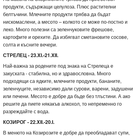
продукти, съдържащи целулоза. Плюс растителни
белтъчини. Млечните продукти трябва да бъдат
нискомаслени, а месото – колкото се може по-постно и
леко. Много полезни са зеленчуковите фрешове,
картофите и орехите. Да избягват сметановите сосове,
солта и късните вечери.
СТРЕЛЕЦ - 23.XI.-21.XII.
Най-важна за родените под знака на Стрелеца е
закуската - стабилна, но и здравословна. Много
подходящи са ядките, млечните продукти, бананите,
зеленчуците, независимо дали сурови, варени, задушени
или печени. Месото е добре да бъде без тлъстини. А ако
решите да пиете някакъв алкохол, то непременно го
разреждайте с вода.
КОЗИРОГ - 22.XII.-20.I.
В менюто на Козирозите е добре да преобладават супи,