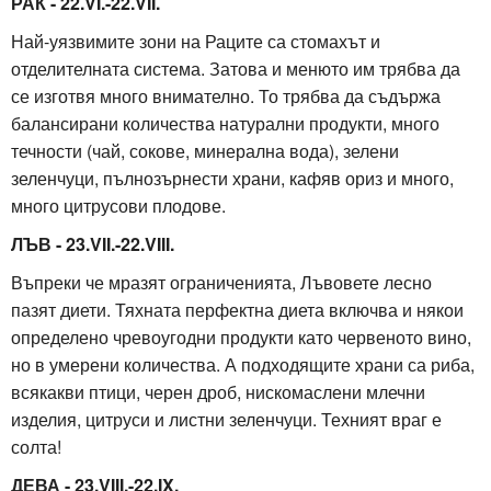
РАК - 22.VI.-22.VII.
Най-уязвимите зони на Раците са стомахът и
отделителната система. Затова и менюто им трябва да
се изготвя много внимателно. То трябва да съдържа
балансирани количества натурални продукти, много
течности (чай, сокове, минерална вода), зелени
зеленчуци, пълнозърнести храни, кафяв ориз и много,
много цитрусови плодове.
ЛЪВ - 23.VII.-22.VIII.
Въпреки че мразят ограниченията, Лъвовете лесно
пазят диети. Тяхната перфектна диета включва и някои
определено чревоугодни продукти като червеното вино,
но в умерени количества. А подходящите храни са риба,
всякакви птици, черен дроб, нискомаслени млечни
изделия, цитруси и листни зеленчуци. Техният враг е
солта!
ДЕВА - 23.VIII.-22.IX.