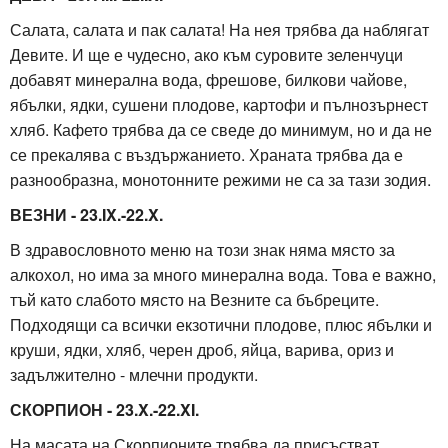
Салата, салата и пак салата! На нея трябва да наблягат
Девите. И ще е чудесно, ако към суровите зеленчуци
добавят минерална вода, фрешове, билкови чайове,
ябълки, ядки, сушени плодове, картофи и пълнозърнест
хляб. Кафето трябва да се сведе до минимум, но и да не
се прекалява с въздържанието. Храната трябва да е
разнообразна, монотонните режими не са за тази зодия.
ВЕЗНИ - 23.IX.-22.X.
В здравословното меню на този знак няма място за
алкохол, но има за много минерална вода. Това е важно,
тъй като слабото място на Везните са бъбреците.
Подходящи са всички екзотични плодове, плюс ябълки и
круши, ядки, хляб, черен дроб, яйца, варива, ориз и
задължително - млечни продукти.
СКОРПИОН - 23.X.-22.XI.
На масата на Скорпионите трябва да присъстват