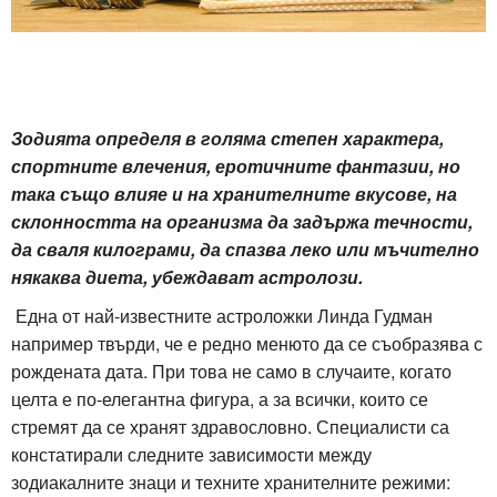
Зодията определя в голяма степен характера,
спортните влечения, еротичните фантазии, но
така също влияе и на хранителните вкусове, на
склонността на организма да задържа течности,
да сваля килограми, да спазва леко или мъчително
някаква диета, убеждават астролози.
Една от най-известните астроложки Линда Гудман
например твърди, че е редно менюто да се съобразява с
рождената дата. При това не само в случаите, когато
целта е по-елегантна фигура, а за всички, които се
стремят да се хранят здравословно. Специалисти са
констатирали следните зависимости между
зодиакалните знаци и техните хранителните режими: