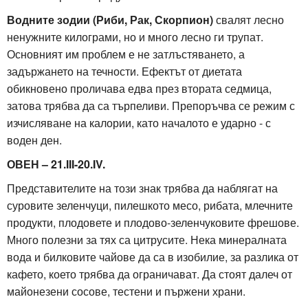
Водните зодии (Риби, Рак, Скорпион)
свалят лесно
ненужните килограми, но и много лесно ги трупат.
Основният им проблем е не затлъстяването, а
задържането на течности. Ефектът от диетата
обикновено проличава едва през втората седмица,
затова трябва да са търпеливи. Препоръчва се режим с
изчисляване на калории, като началото е ударно - с
воден ден.
ОВЕН – 21.III-20.IV.
Представителите на този знак трябва да наблягат на
суровите зеленчуци, пилешкото месо, рибата, млечните
продукти, плодовете и плодово-зеленчуковите фрешове.
Много полезни за тях са цитрусите. Нека минералната
вода и билковите чайове да са в изобилие, за разлика от
кафето, което трябва да ограничават. Да стоят далеч от
майонезени сосове, тестени и пържени храни.