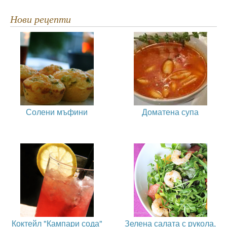
Нови рецепти
Солени мъфини
Доматена супа
Коктейл "Кампари сода"
Зелена салата с рукола,