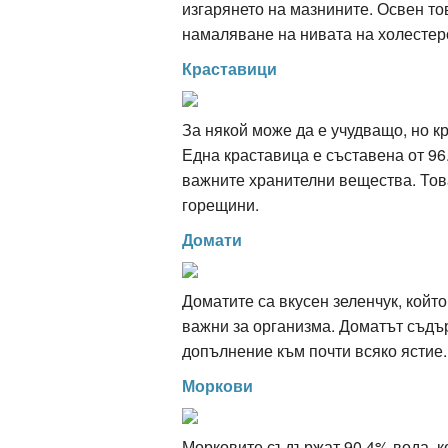
изгарянето на мазнините. Освен то
намаляване на нивата на холестер
Краставици
За някой може да е учудващо, но к
Една краставица е съставена от 96
важните хранителни вещества. Тов
горещини.
Домати
Доматите са вкусен зеленчук, койт
важни за организма. Доматът съдъ
допълнение към почти всяко ястие.
Моркови
Морковите съдържат 90.4% вода, ко