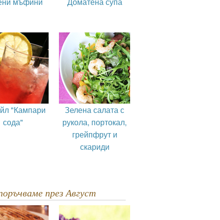
ени мъфини
Доматена супа
ейл "Кампари
Зелена салата с
сода"
рукола, портокал,
грейпфрут и
скариди
епоръчваме през Август