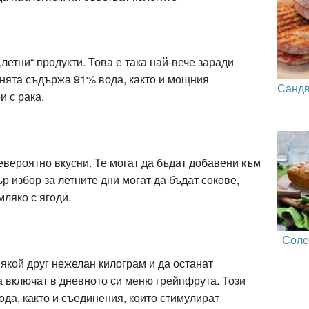
летни“ продукти. Това е така най-вече заради
нята съдържа 91% вода, както и мощния
Сандв
и с рака.
невероятно вкусни. Те могат да бъдат добавени към
р избор за летните дни могат да бъдат сокове,
мляко с ягоди.
Солен
 някой друг нежелан килограм и да останат
а включат в дневното си меню грейпфрута. Този
да, както и съединения, които стимулират