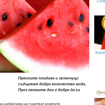
Сол
Кокт
Пресните плодове и зеленчуци
съдържат добро количество вода.
През летните дни е добре да ги
Пр
да наблегнем ни съветват колегите