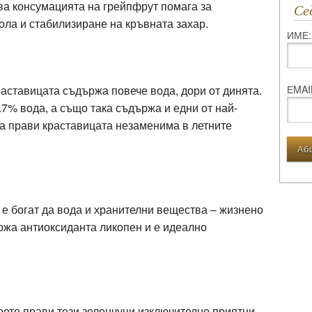
ва консумацията на грейпфрут помага за
С
ола и стабилизиране на кръвната захар.
ИМЕ:
ЕMAI
раставицата съдържа повече вода, дори от динята.
.7% вода, а също така съдържа и едни от най-
а прави краставицата незаменима в летните
о е богат да вода и хранителни вещества – жизнено
ржа антиоксиданта ликопен и е идеално
ето прави тези зеленчуци изключително приятни,