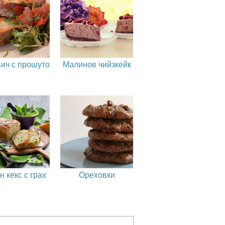
ич с прошуто
Малинов чийзкейк
 кекс с грах
Ореховки