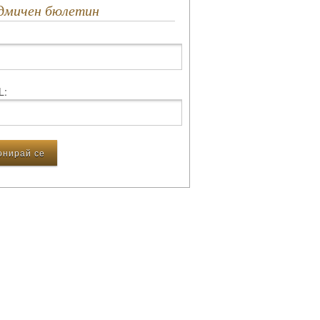
едмичен бюлетин
L: