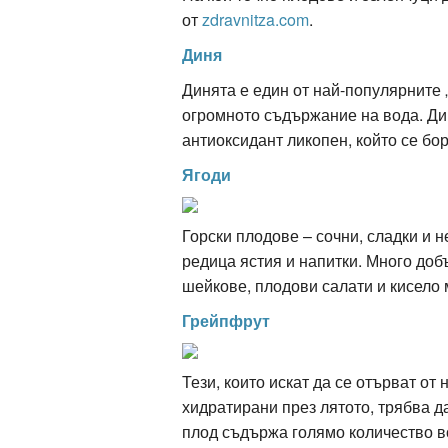
от
zdravnitza.com
.
Диня
ация
Динята е един от най-популярните „
огромното съдържание на вода. Ди
антиоксидант ликопен, който се бор
Ягоди
Горски плодове – сочни, сладки и 
редица ястия и напитки. Много добъ
шейкове, плодови салати и кисело 
Грейпфрут
Тези, които искат да се отърват от
хидратирани през лятото, трябва д
плод съдържа голямо количество во