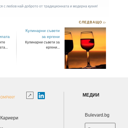
ася с любов най-доброто от традиционната и модерна кухня!
СЛЕДВАЩО
>>
Кулинарни съвети
ипата
за ергени
ите
Кулинарни съвети за
та...
ергени...
МЕДИИ
Bulevard.bg
Кариери