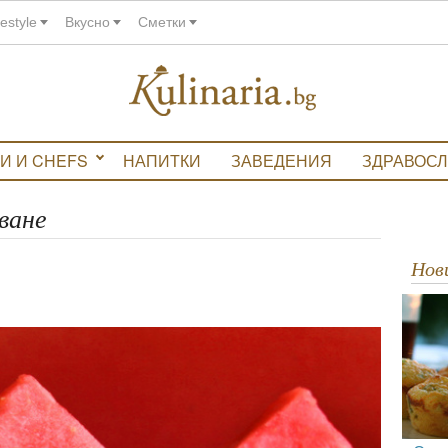
festyle
Вкусно
Сметки
И И CHEFS
НАПИТКИ
ЗАВЕДЕНИЯ
ЗДРАВОС
ване
Но