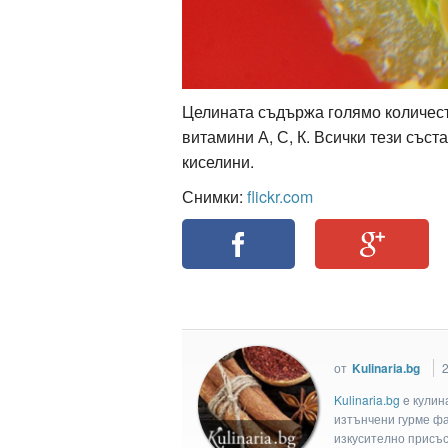
Целината съдържа голямо количест
витамини А, С, К. Всички тези със
киселини.
Снимки:
flickr.com
от
Kulinaria.bg
2
Kulinaria.bg
e кулин
изтънчени гурме фан
изкусително присъс