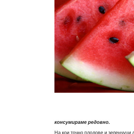
ти
зона
кти
ици
е рецепти
и рецепта
ия
ловно
консумираме редовно.
ти
На кои точно плодове и зеленчуци 