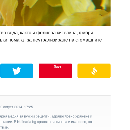
во вода, както и фолиева киселина, фибри,
тавки помагат за неутрализиране на стомашните
Save
2 август 2014, 17:25
арна медия за вкусни рецепти, здравословно хранене и
тазии. В Kulinaria.bg храната заживява и има ново, по-
твие.