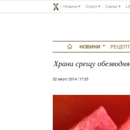
Новини
Спорт
Свежо
Li
НОВИНИ
РЕЦЕПТ
вюта
Храни срещу обезводня
итно
22 август 2014 / 17:25
 градина
и Chefs