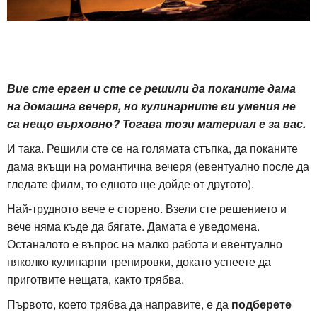
Вие сте ерген и сте се решили да поканите дама
на домашна вечеря, но кулинарните ви умения не
са нещо върховно? Тогава този материал е за вас.
И така. Решили сте се на голямата стъпка, да поканите
дама вкъщи на романтична вечеря (евентуално после да
гледате филм, то едното ще дойде от другото).
Най-трудното вече е сторено. Взели сте решението и
вече няма къде да бягате. Дамата е уведомена.
Останалото е въпрос на малко работа и евентуално
няколко кулинарни тренировки, докато успеете да
приготвите нещата, както трябва.
Първото, което трябва да направите, е да
подберете