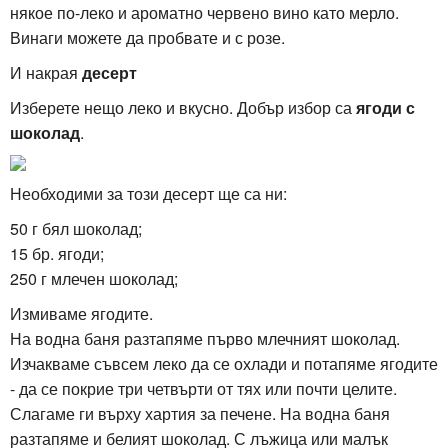
някое по-леко и ароматно червено вино като мерло.
Винаги можете да пробвате и с розе.
И накрая
десерт
Изберете нещо леко и вкусно. Добър избор са
ягоди с
шоколад
.
Необходими за този десерт ще са ни:
50 г бял шоколад;
15 бр. ягоди;
250 г млечен шоколад;
Измиваме ягодите.
На водна баня разтапяме първо млечният шоколад.
Изчакваме съвсем леко да се охлади и потапяме ягодите
- да се покрие три четвърти от тях или почти целите.
Слагаме ги върху хартия за печене. На водна баня
разтапяме и белият шоколад. С лъжица или малък