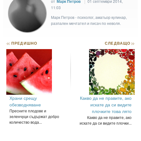
от
Марк Петров
01 септември 2014,
11:03
Марк Петров - психолог, аматьор кулинар,
разпален мечтател и писач по неволя.
<<
ПРЕДИШНО
СЛЕДВАЩО
>>
Храни срещу
Какво да не правите, ако
обезводняване
искате да си видите
Пресните плодове и
плочките това лято
зеленчуци съдържат добро
Какво да не правите, ако
количество вода...
искате да си видите плочки...