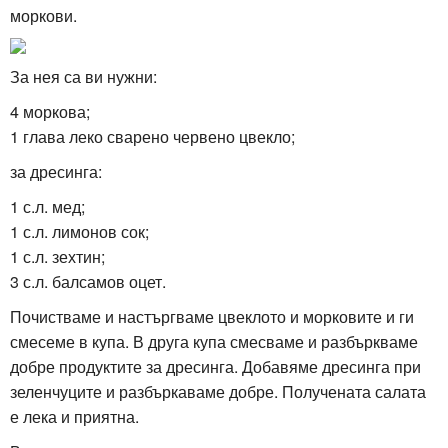
моркови.
За нея са ви нужни:
4 моркова;
1 глава
леко сварено
червено цвекло;
за дресинга:
1 с.л. мед;
1 с.л. лимонов сок;
1 с.л. зехтин;
3 с.л. балсамов оцет.
Почистваме и настъргваме цвеклото и морковите и ги
смесеме в купа. В друга купа смесваме и разбъркваме
добре продуктите за дресинга. Добавяме дресинга при
зеленчуците и разбъркаваме добре. Получената салата
е лека и приятна.