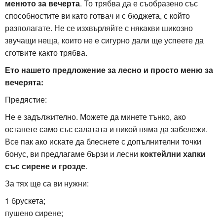
менюто за вечерта
. То трябва да е съобразено със
способностите ви като готвач и с бюджета, с който
разполагате. Не се изхвърляйте с някакви шикозно
звучащи неща, които не е сигурно дали ще успеете да
сготвите както трябва.
Ето нашето предложение за лесно и просто меню за
вечерята:
Предястие:
Не е задължително. Можете да минете тънко, ако
останете само със салатата и никой няма да забележи.
Все пак ако искате да блеснете с допълнителни точки
бонус, ви предлагаме бързи и лесни
коктейлни хапки
със сирене и грозде
.
За тях ще са ви нужни:
1 брускета;
пушено сирене;