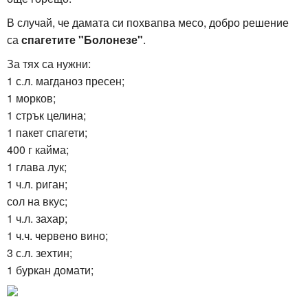
В случай, че дамата си похвапва месо, добро решение
са
спагетите "Болонезе"
.
За тях са нужни:
1 с.л. магданоз пресен;
1 морков;
1 стрък целина;
1 пакет спагети;
400 г кайма;
1 глава лук;
1 ч.л. риган;
сол на вкус;
1 ч.л. захар;
1 ч.ч. червено вино;
3 с.л. зехтин;
1 буркан домати;