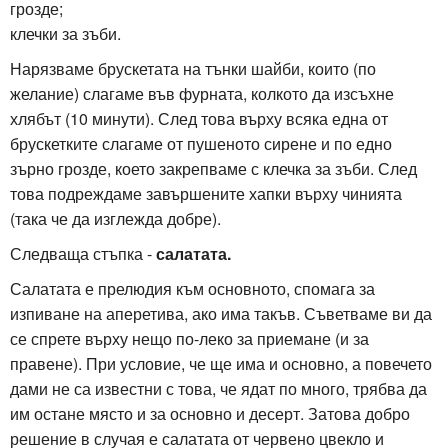
грозде;
клечки за зъби.
Нарязваме брускетата на тънки шайби, които (по
желание) слагаме във фурната, колкото да изсъхне
хлябът (10 минути). След това върху всяка една от
брускетките слагаме от пушеното сирене и по едно
зърно грозде, което закрепваме с клечка за зъби. След
това подреждаме завършените хапки върху чинията
(така че да изглежда добре).
Следваща стъпка -
салатата.
Салатата е прелюдия към основното, спомага за
изпиване на аперетива, ако има такъв. Съветваме ви да
се спрете върху нещо по-леко за приемане (и за
правене). При условие, че ще има и основно, а повечето
дами не са известни с това, че ядат по много, трябва да
им остане място и за основно и десерт. Затова добро
решение в случая е салатата от червено цвекло и