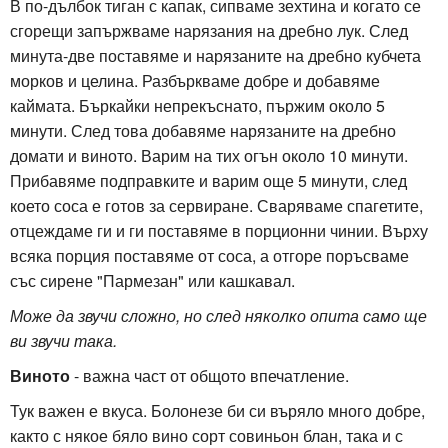
В по-дълбок тиган с капак, сипваме зехтина и когато се
сгорещи запържваме нарязания на дребно лук. След
минута-две поставяме и нарязаните на дребно кубчета
морков и целина. Разбъркваме добре и добавяме
каймата. Бъркайки непрекъснато, пържим около 5
минути. След това добавяме нарязаните на дребно
домати и виното. Варим на тих огън около 10 минути.
Прибавяме подправките и варим още 5 минути, след
което соса е готов за сервиране. Сваряваме спагетите,
отцеждаме ги и ги поставяме в порционни чинии. Върху
всяка порция поставяме от соса, а отгоре поръсваме
със сирене "Пармезан" или кашкавал.
Може да звучи сложно, но след няколко опита само ще
ви звучи така.
Виното
- важна част от общото впечатление.
Тук важен е вкуса. Болонезе би си въряло много добре,
както с някое бяло вино сорт совиньон блан, така и с