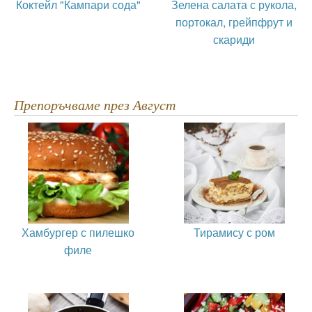
Коктейл "Кампари сода"
Зелена салата с рукола,
портокал, грейпфрут и
скариди
Препоръчваме през Август
Хамбургер с пилешко
Тирамису с ром
филе