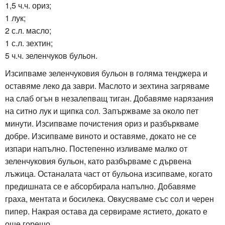
1,5 ч.ч. ориз;
1 лук;
2 с.л. масло;
1 с.л. зехтин;
5 ч.ч. зеленчуков бульон.
Изсипваме зеленчуковия бульон в голяма тенджера и
оставяме леко да заври. Маслото и зехтина загряваме
на слаб огън в незалепващ тиган. Добавяме нарязания
на ситно лук и щипка сол. Запържваме за около пет
минути. Изсипваме почистения ориз и разбъркваме
добре. Изсипваме виното и оставяме, докато не се
изпари напълно. Постепенно изливаме малко от
зеленчуковия бульон, като разбърваме с дървена
лъжица. Останалата част от бульона изсипваме, когато
предишната се е абсорбирала напълно. Добавяме
граха, ментата и босилека. Овкусяваме със сол и черен
пипер. Накрая остава да сервираме ястието, докато е
още горещо.