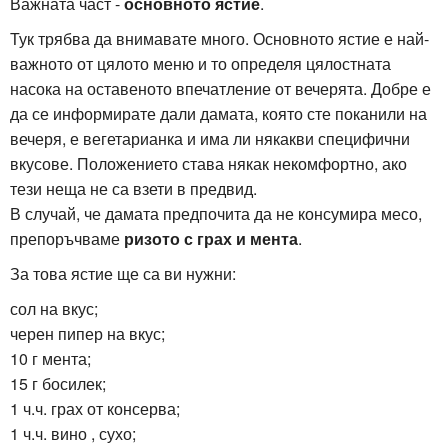
Важната част -
основното ястие
.
Тук трябва да внимавате много. Основното ястие е най-
важното от цялото меню и то определя цялостната
насока на оставеното впечатление от вечерята. Добре е
да се информирате дали дамата, която сте поканили на
вечеря, е вегетарианка и има ли някакви специфични
вкусове. Положението става някак некомфортно, ако
тези неща не са взети в предвид.
В случай, че дамата предпочита да не консумира месо,
препоръчваме
ризото с грах и мента
.
За това ястие ще са ви нужни:
сол на вкус;
черен пипер на вкус;
10 г мента;
15 г босилек;
1 ч.ч. грах от консерва;
1 ч.ч. вино , сухо;