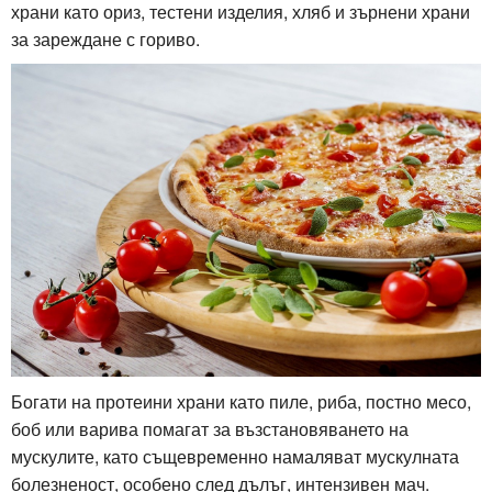
храни като ориз, тестени изделия, хляб и зърнени храни
за зареждане с гориво.
Богати на протеини храни като пиле, риба, постно месо,
боб или варива помагат за възстановяването на
мускулите, като същевременно намаляват мускулната
болезненост, особено след дълъг, интензивен мач.