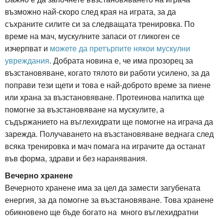
възможно най-скоро след края на играта, за да
съхраните силите си за следващата тренировка. По
време на мач, мускулните запаси от гликоген се
изчерпват и
можете да претърпите някои мускулни
увреждания
. Добрата новина е, че има прозорец за
възстановяване, когато тялото ви работи усилено, за да
поправи тези щети и това е най-доброто време за пиене
или храна за възстановяване. Протеинова напитка ще
помогне за възстановяване на мускулите, а
съдържанието на въглехидрати ще помогне на играча да
зарежда. Получаването на възстановяване веднага след
всяка тренировка и мач помага на играчите да останат
във форма, здрави и без наранявания.
Вечерно хранене
Вечерното хранене има за цел да замести загубената
енергия, за да помогне за възстановяване. Това хранене
обикновено ще бъде богато на много въглехидратни