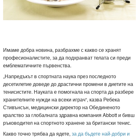
Имаме добра новина, разбрахме с какво се хранят
професионалистите, за да подхранват телата си преди
емблематичните първенства.
„Напредъкът в спортната наука през последното
десетилетие доведе до драстични промени в диетите на
тенисистите. Науката е помогнала на спорта да разбере
хранителните нужди на всеки играч“, казва Ребека
Стивънсън, медицински директор на Обединеното
кралство за глобалната здравна компания Abbott и бивш
ръководител на спортното хранене за британски тенис.
Какво точно трябва да ядете,
за да бъдете най-добри и