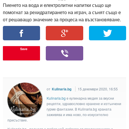
Пиенето на вода и електролитни напитки също ще
помогнат за рехидратирането на играч, а сънят също е
от решаващо значение за процеса на възстановяване.
Save
от
Kulinaria.bg
15 декември 2020, 16:55
Kulinaria.bg
e кулинарна медия за вкусни
рецепти, здравословно хранене и изтънчени
гурме фантазии. В Kulinaria.bg храната
заживява и има ново, по-изкусително
присъствие.
Kulinaria.bg - поднася с любов най-доброто от традиционната и