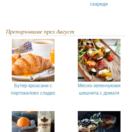
скариди
Препоръчваме през Август
Бутер кроасани с
Месно-зеленчукови
портокалово сладко
шишчета с домати