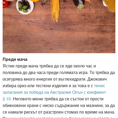
Преди мача
Ястие преди мача трябва да се яде около час и
половина до два часа преди голямата игра. То трябва да
осигурява много енергия от въглехидрати. Джокович
избира ориз или тестени изделия и за това е с
тенис
залагания за победа на Австралия Опън с коефиент
2.10.
Неговото меню трябва да се състои от прости
обикновени храни с ниско съдържание на мазнини, за да
се намали рискът от разстроен стомах по време на мача.