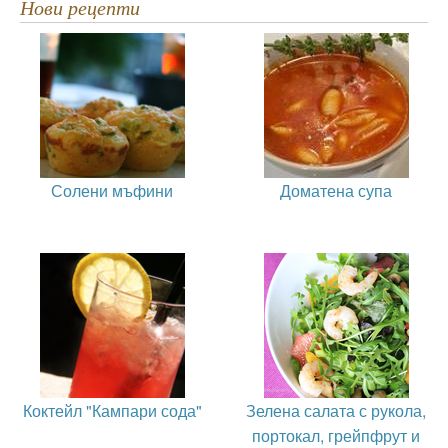
Нови рецепти
Солени мъфини
Доматена супа
Коктейл "Кампари сода"
Зелена салата с рукола,
портокал, грейпфрут и