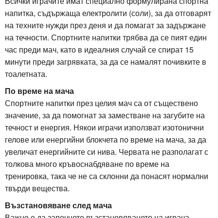
Всички играчите имат специално формулирана спортна
напитка, съдържаща електролити (соли), за да отговарят
на техните нужди през деня и да помагат за задържане
на течности. Спортните напитки трябва да се пият един
час преди мач, като в идеалния случай се спират 15
минути преди загрявката, за да се намалят почивките в
тоалетната.
По време на мача
Спортните напитки през целия мач са от съществено
значение, за да помогнат за заместване на загубите на
течност и енергия. Някои играчи използват изотонични
гелове или енергийни блокчета по време на мача, за да
увеличат енергийните си нива. Червата не разполагат с
толкова много кръвоснабдяване по време на
тренировка, така че не са склонни да понасят нормални
твърди вещества.
Възстановяване след мача
Важно е да започнете възстановяването на играча