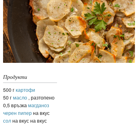
Продукти
500 г
картофи
50 г
масло
, разтопено
0,5 връзка
магданоз
черен пипер
на вкус
сол
на вкус на вкус