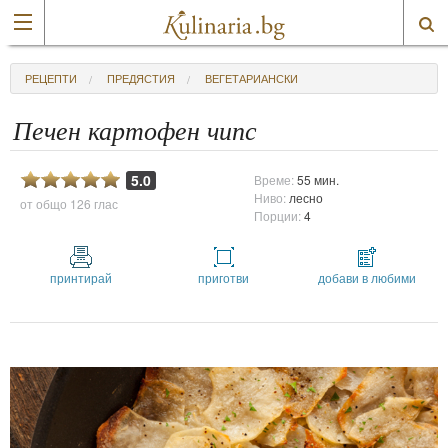
РЕЦЕПТИ
ПРЕДЯСТИЯ
ВЕГЕТАРИАНСКИ
Печен картофен чипс
5.0
Време:
55 мин.
Ниво:
лесно
от общо
126 глас
Порции:
4
принтирай
приготви
добави в любими