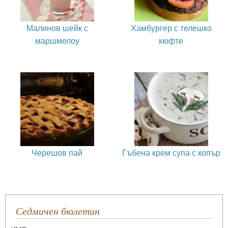
Малинов шейк с
Хамбургер с телешко
маршмелоу
кюфте
Черешов пай
Гъбена крем супа с копър
Седмичен бюлетин