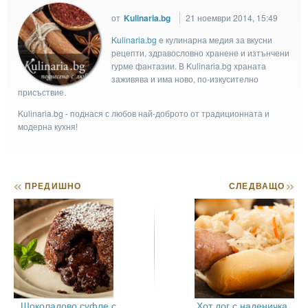
от
Kulinaria.bg
21 ноември 2014, 15:49
Kulinaria.bg
e кулинарна медия за вкусни
рецепти, здравословно хранене и изтънчени
гурме фантазии. В Kulinaria.bg храната
заживява и има ново, по-изкусително
присъствие.
Kulinaria.bg - поднася с любов най-доброто от традиционната и
модерна кухня!
<<
ПРЕДИШНО
СЛЕДВАЩО
>>
Шоколадово суфле с
Хот дог с наденичка