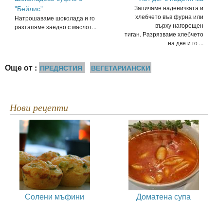
"Бейлис"
Запичаме наденичката и
хлебчето във фурна или
Натрошаваме шоколада и го
върху нагорещен
разтапяме заедно с маслот...
тиган. Разрязваме хлебчето
на две и го ...
Още от :
ПРЕДЯСТИЯ
ВЕГЕТАРИАНСКИ
Нови рецепти
Солени мъфини
Доматена супа