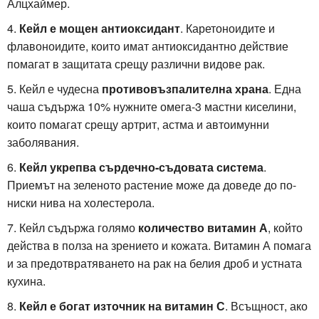
Алцхаймер.
4.
Кейл е мощен антиоксидант
. Каретоноидите и
флавоноидите, които имат антиоксидантно действие
помагат в защитата срещу различни видове рак.
5. Кейл е чудесна
противовъзпалителна храна
. Една
чаша съдържа 10% нужните омега-3 мастни киселини,
които помагат срещу артрит, астма и автоимунни
заболявания.
6.
Кейл укрепва сърдечно-съдовата система
.
Приемът на зеленото растение може да доведе до по-
ниски нива на холестерола.
7. Кейл съдържа голямо
количество витамин А
, който
действа в полза на зрението и кожата. Витамин А помага
и за предотвратяването на рак на белия дроб и устната
кухина.
8.
Кейл е богат източник на витамин С
. Всъщност, ако