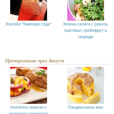
Коктейл "Кампари сода"
Зелена салата с рукола,
портокал, грейпфрут и
скариди
Препоръчваме през Август
Апетитно свинско с
Пандишпанов кекс
екзотична гарнитура