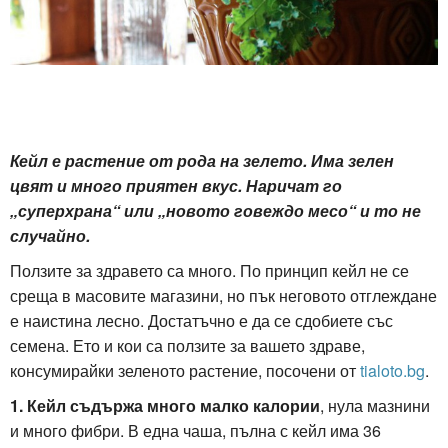
Кейл е растение от рода на зелето. Има зелен
цвят и много приятен вкус. Наричат го
„суперхрана“ или „новото говеждо месо“ и то не
случайно.
Ползите за здравето са много. По принцип кейл не се
среща в масовите магазини, но пък неговото отглеждане
е наистина лесно. Достатъчно е да се сдобиете със
семена. Ето и кои са ползите за вашето здраве,
консумирайки зеленото растение, посочени от
tialoto.bg
.
1. Кейл съдържа много малко калории
, нула мазнини
и много фибри. В една чаша, пълна с кейл има 36