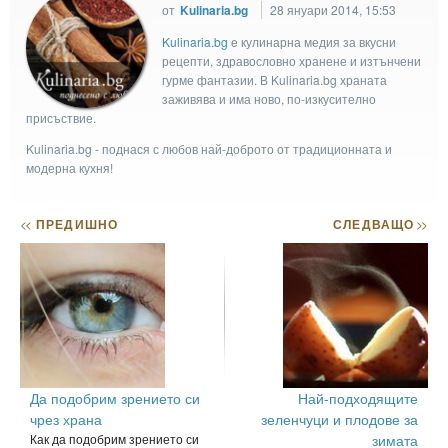
от
Kulinaria.bg
28 януари 2014, 15:53
Kulinaria.bg
e кулинарна медия за вкусни
рецепти, здравословно хранене и изтънчени
гурме фантазии. В Kulinaria.bg храната
заживява и има ново, по-изкусително
присъствие.
Kulinaria.bg - поднася с любов най-доброто от традиционната и
модерна кухня!
<<
ПРЕДИШНО
СЛЕДВАЩО
>>
Да подобрим зрението си
Най-подходящите
чрез храна
зеленчуци и плодове за
Как да подобрим зрението си
зимата