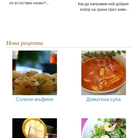
по естествен начин?...
Как да направим най-добрия
избор на храни през зимн...
Нови рецепти
Солени мъфини
Доматена супа