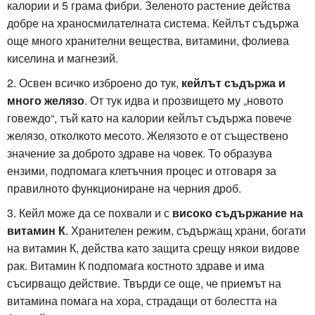
калории и 5 грама фибри. Зеленото растение действа
добре на храносмилателната система. Кейлът съдържа
още много хранителни вещества, витамини, фолиева
киселина и магнезий.
2. Освен всичко изброено до тук,
кейлът съдържа и
много желязо
. От тук идва и прозвището му „новото
говеждо“, тъй като на калории кейлът съдържа повече
желязо, отколкото месото. Желязото е от съществено
значение за доброто здраве на човек. То образува
ензими, подпомага клетъчния процес и отговаря за
правилното функциониране на черния дроб.
3. Кейл може да се похвали и с
високо съдържание на
витамин К
. Хранителен режим, съдържащ храни, богати
на витамин К, действа като защита срещу някои видове
рак. Витамин К подпомага костното здраве и има
съсирващо действие. Твърди се още, че приемът на
витамина помага на хора, страдащи от болестта на