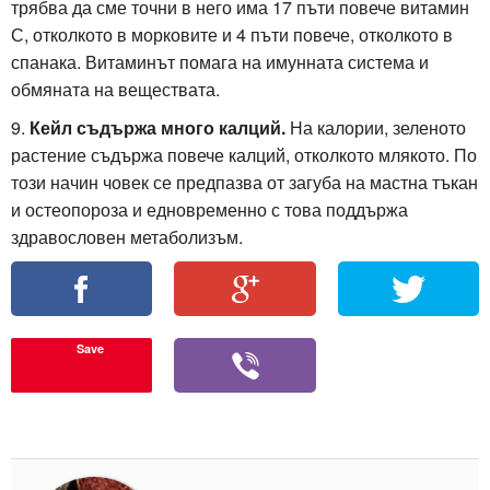
трябва да сме точни в него има 17 пъти повече витамин
С, отколкото в морковите и 4 пъти повече, отколкото в
спанака. Витаминът помага на имунната система и
обмяната на веществата.
9.
Кейл съдържа много калций.
На калории, зеленото
растение съдържа повече калций, отколкото млякото. По
този начин човек се предпазва от загуба на мастна тъкан
и остеопороза и едновременно с това поддържа
здравословен метаболизъм.
Save