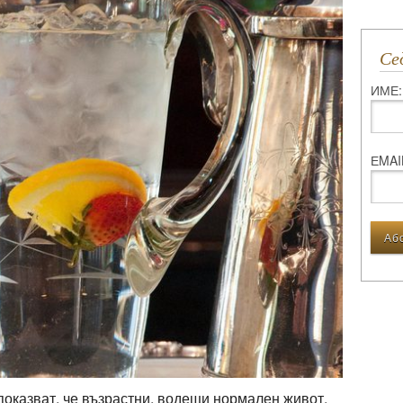
С
ИМЕ:
ЕMAI
оказват, че възрастни, водещи нормален живот,