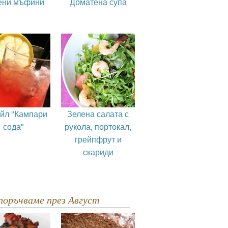
ени мъфини
Доматена супа
ейл "Кампари
Зелена салата с
сода"
рукола, портокал,
грейпфрут и
скариди
епоръчваме през Август