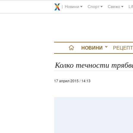
Новини
Спорт
Свежо
Li
НОВИНИ
РЕЦЕПТ
вюта
Колко течности трябва
итно
17 април 2015 / 14:13
 градина
и Chefs