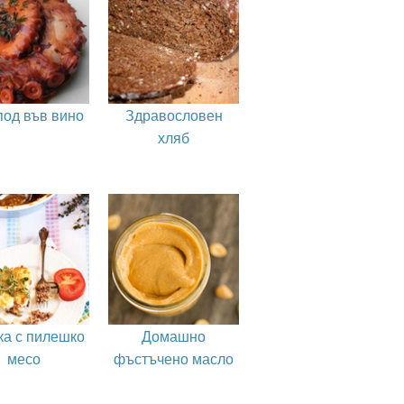
под във вино
Здравословен
хляб
ка с пилешко
Домашно
месо
фъстъчено масло