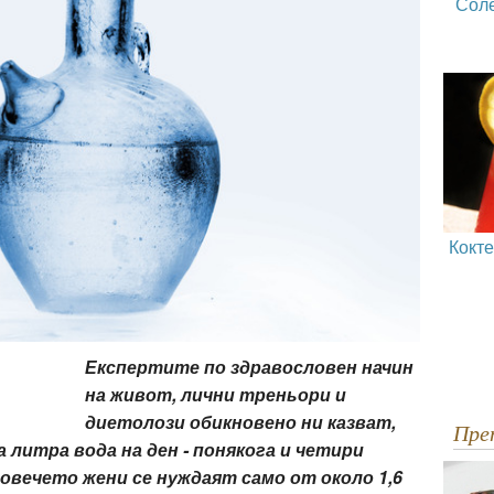
Сол
Кокт
Експертите по здравословен начин
на живот, лични треньори и
диетолози обикновено ни казват,
Пр
а литра вода на ден - понякога и четири
овечето жени се нуждаят само от около 1,6