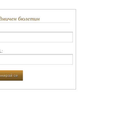
едмичен бюлетин
L: