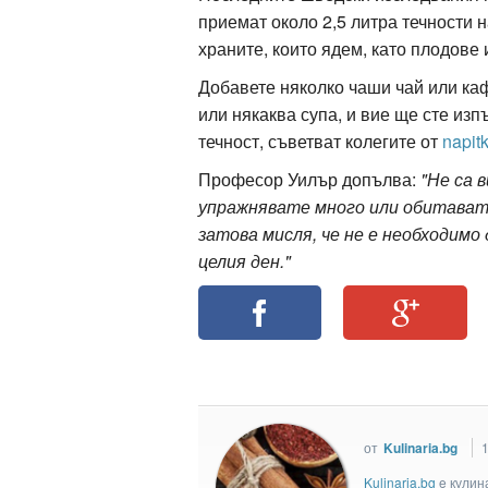
приемат около 2,5 литра течности н
храните, които ядем, като плодове 
Добавете няколко чаши чай или каф
или някаква супа, и вие ще сте из
течност, съветват колегите от
napitk
Професор Уилър допълва:
"Не са 
упражнявате много или обитавате
затова мисля, че не е необходимо
целия ден."
от
Kulinaria.bg
1
Kulinaria.bg
e кулин