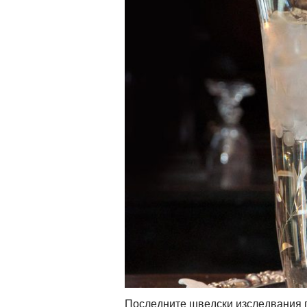
Последните шведски изследвания п