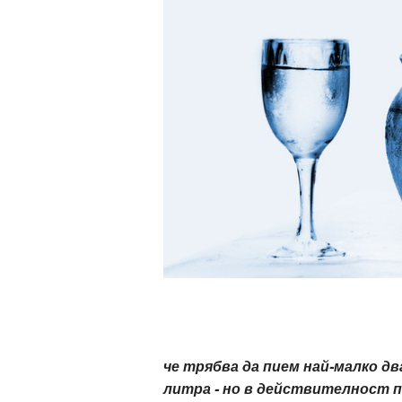
ти
зона
кти
ици
е рецепти
и рецепта
ия
ловно
че трябва да пием най-малко дв
ти
литра - но в действителност п