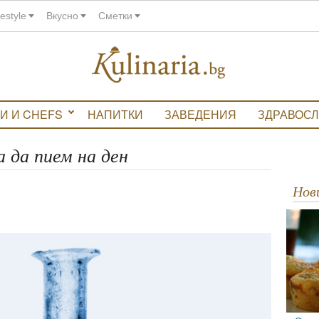
festyle
Вкусно
Сметки
И И CHEFS
НАПИТКИ
ЗАВЕДЕНИЯ
ЗДРАВОС
 да пием на ден
Но