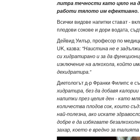
литра течности като цяло на де
работи тялото им ефективно.
Всички видове напитки стават - вкл
ация
плодови сокове и дори водата, съд
Дейвид Уилър, професор по медици
UK, казва:
"Наистина не е задълж
си хидратирано и за да функциони
изключение на алкохола, който им
дехидратира.”
Диетологът д-р Франки Филипс е с
хидратира, без да добавя калори
напитки през целия ден - като мля
количества плодов сок, които съ
най-полезна, ако искате здравос
добре е да избягвате безалкохолн
захар, което е вредно за талията 