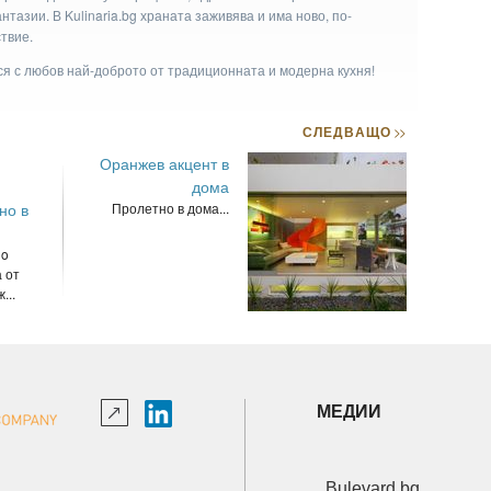
тазии. В Kulinaria.bg храната заживява и има ново, по-
твие.
ася с любов най-доброто от традиционната и модерна кухня!
СЛЕДВАЩО
>>
Оранжев акцент в
дома
но в
Пролетно в дома...
no
 от
...
МЕДИИ
Bulevard.bg