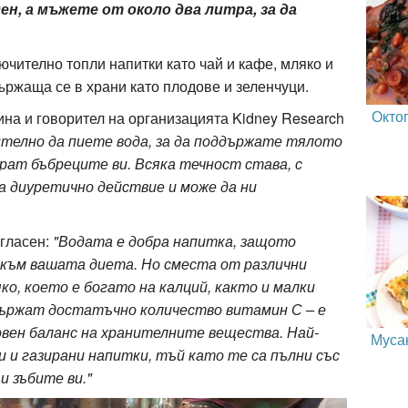
н, а мъжете от около два литра, за да
ючително топли напитки като чай и кафе, мляко и
ържаща се в храни като плодове и зеленчуци.
Окто
на и говорител на организацията Kidney Research
ително да пиете вода, за да поддържате тялото
рат бъбреците ви. Всяка течност става, с
а диуретично действие и може да ни
ъгласен:
"Водата е добра напитка, защото
и към вашата диета. Но сместа от различни
ко, което е богато на калций, както и малки
държат достатъчно количество витамин С – е
ловен баланс на хранителните вещества. Най-
Муса
и и газирани напитки, тъй като те са пълни със
и зъбите ви."