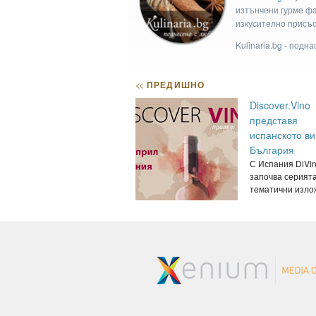
изтънчени гурме фан
изкусително присъс
Kulinaria.bg - подн
<<
ПРЕДИШНО
Discover.Vino
представя
испанското ви
България
С Испания DiVi
започва серията
тематични излож