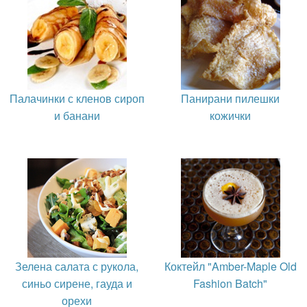
Палачинки с кленов сироп
Панирани пилешки
и банани
кожички
Зелена салата с рукола,
Коктейл "Amber-Maple Old
синьо сирене, гауда и
Fashion Batch"
орехи