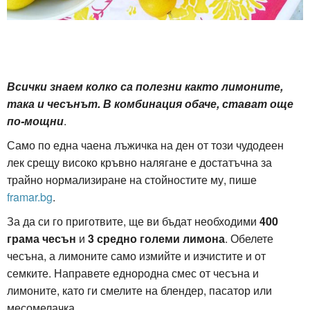
Всички знаем колко са полезни както лимоните,
така и чесънът. В комбинация обаче, стават още
по-мощни
.
Само по една чаена лъжичка на ден от този чудодеен
лек срещу високо кръвно налягане е достатъчна за
трайно нормализиране на стойностите му, пише
framar.bg
.
За да си го приготвите, ще ви бъдат необходими
400
грама чесън
и
3 средно големи лимона
. Обелете
чесъна, а лимоните само измийте и изчистите и от
семките. Направете еднородна смес от чесъна и
лимоните, като ги смелите на блендер, пасатор или
месомелачка.