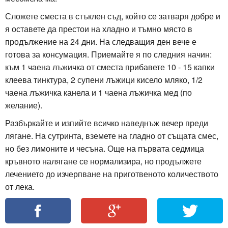
Сложете сместа в стъклен съд, който се затваря добре и
я оставете да престои на хладно и тъмно място в
продължение на 24 дни. На следващия ден вече е
готова за консумация. Приемайте я по следния начин:
към 1 чаена лъжичка от сместа прибавете 10 - 15 капки
клеева тинктура, 2 супени лъжици кисело мляко, 1/2
чаена лъжичка канела и 1 чаена лъжичка мед (по
желание).
Разбъркайте и изпийте всичко наведнъж вечер преди
лягане. На сутринта, вземете на гладно от същата смес,
но без лимоните и чесъна. Още на първата седмица
кръвното налягане се нормализира, но продължете
лечението до изчерпване на приготвеното количеството
от лека.