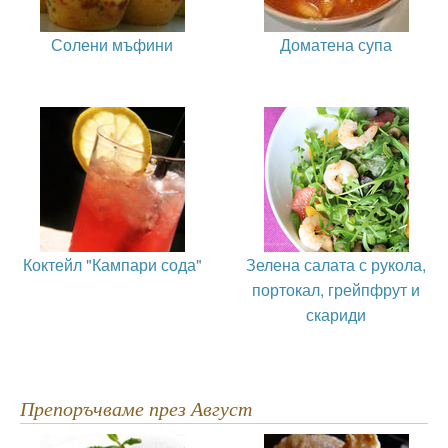
Солени мъфини
Доматена супа
Коктейл "Кампари сода"
Зелена салата с рукола,
портокал, грейпфрут и
скариди
Препоръчваме през Август