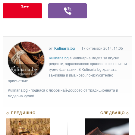
Save
от
Kulinaria.bg
17 октомври 2014, 11:05
Kulinaria.bg
e кулинарна медия за вкусни
рецепти, здравословно хранене и изтънчени
гурме фантазии. В Kulinaria.bg храната
заживява и има ново, по-изкусително
присъствие.
Kulinaria.bg - поднася с любов най-доброто от традиционната и
модерна кухня!
<<
ПРЕДИШНО
СЛЕДВАЩО
>>