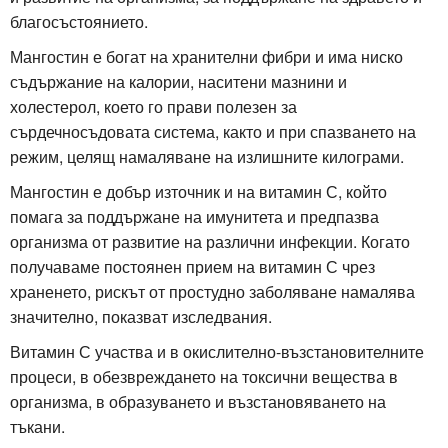
благосъстоянието.
Мангостин е богат на хранителни фибри и има ниско
съдържание на калории, наситени мазнини и
холестерол, което го прави полезен за
сърдечносъдовата система, както и при спазването на
режим, целящ намаляване на излишните килограми.
Мангостин е добър източник и на витамин С, който
помага за поддържане на имунитета и предпазва
организма от развитие на различни инфекции. Когато
получаваме постоянен прием на витамин С чрез
храненето, рискът от простудно заболяване намалява
значително, показват изследвания.
Витамин С участва и в окислително-възстановителните
процеси, в обезвреждането на токсични вещества в
организма, в образуването и възстановяването на
тъкани.