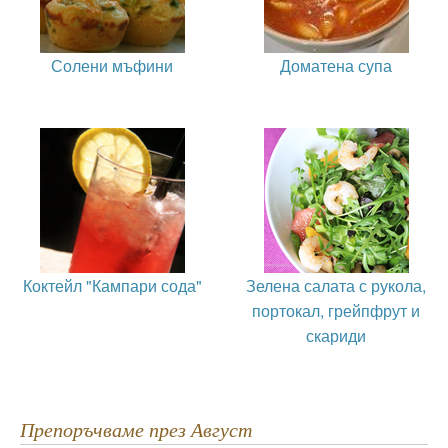
Солени мъфини
Доматена супа
Коктейл "Кампари сода"
Зелена салата с рукола,
портокал, грейпфрут и
скариди
Препоръчваме през Август