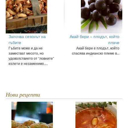
Започва сезонът на
Акай бери – плодът, който
гъбите
плаче
Гъбите може и да не
Акай бери е плодът, който
заместват месото, но
спасява индианско племе в...
удоволствието от “ловните”
излети е незаменимо....
Нови рецепти