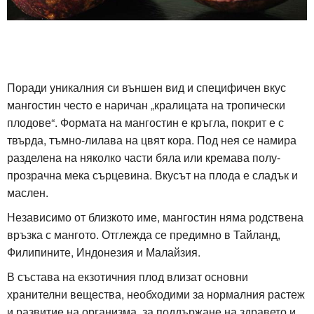
Поради уникалния си външен вид и специфичен вкус
мангостин често е наричан „кралицата на тропически
плодове“. Формата на мангостин е кръгла, покрит е с
твърда, тъмно-лилава на цвят кора. Под нея се намира
разделена на няколко части бяла или кремава полу-
прозрачна мека сърцевина. Вкусът на плода е сладък и
маслен.
Независимо от близкото име, мангостин няма родствена
връзка с мангото. Отглежда се предимно в Тайланд,
Филипините, Индонезия и Малайзия.
В състава на екзотичния плод влизат основни
хранителни вещества, необходими за нормалния растеж
и развитие на организма, за поддържане на здравето и