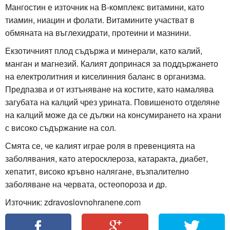
Мангостин е източник на В-комплекс витамини, като
тиамин, ниацин и фолати. Витамините участват в
обмяната на въглехидрати, протеини и мазнини.
Екзотичният плод съдържа и минерали, като калий,
манган и магнезий. Калият допринася за поддържането
на електролитния и киселинния баланс в организма.
Предпазва и от изтъняване на костите, като намалява
загубата на калций чрез урината. Повишеното отделяне
на калций може да се дължи на консумирането на храни
с високо съдържание на сол.
Смята се, че калият играе роля в превенцията на
заболявания, като атеросклероза, катаракта, диабет,
хепатит, високо кръвно налягане, възпалително
заболяване на червата, остеопороза и др.
Източник: zdravoslovnohranene.com