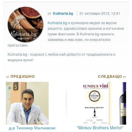
от
Kulinaria.bg
01 октомври 2013, 12:41
Kulinaria.bg
e кулинарна медия за вкусни
рецепти, здравословно хранене и изтънчени
гурме фантазии. В Kulinaria.bg храната
заживява и има ново, по-изкусително
присъствие.
Kulinaria.bg - поднася с любов най-доброто от традиционната и
модерна кухня!
<<
ПРЕДИШНО
СЛЕДВАЩО
>>
д-р Тихомир Малчевски:
"Minkov Brothers Merlot"