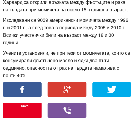
Харвард са открили връзката между фъстъците и рака
на гърдата при момичета на около 15–годишна възраст.
Изследвани са 9039 американски момичета между 1996
г. и 2001 г., а след това в периода между 2005 и 2010 г.
Всички участнички били на възраст между 18 и 30
години.
Учените установили, че при тези от момичетата, които са
консумирали фъстъчено масло и ядки два пъти
седмично, опасността от рак на гърдата намалява с
почти 40%.
Save