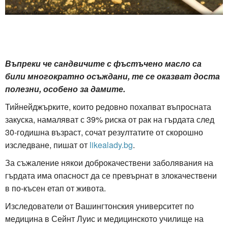
Въпреки че сандвичите с фъстъчено масло са
били многократно осъждани, те се оказват доста
полезни, особено за дамите.
Тийнейджърките, които редовно похапват въпросната
закуска, намаляват с 39% риска от рак на гърдата след
30-годишна възраст, сочат резултатите от скорошно
изследване, пишат от
likealady.bg
.
За съжаление някои доброкачествени заболявания на
гърдата има опасност да се превърнат в злокачествени
в по-късен етап от живота.
Изследователи от Вашингтонския университет по
медицина в Сейнт Луис и медицинското училище на