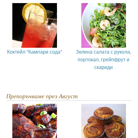
Коктейл "Кампари сода"
Зелена салата с рукола,
портокал, грейпфрут и
скариди
Препоръчваме през Август