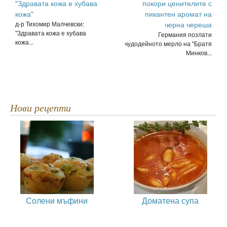
"Здравата кожа е хубава
покори ценителите с
кожа"
пикантен аромат на
д-р Тихомир Малчевски:
черна череша
"Здравата кожа е хубава
Германия позлати
кожа...
чудодейното мерло на "Братя
Минков...
Нови рецепти
Солени мъфини
Доматена супа