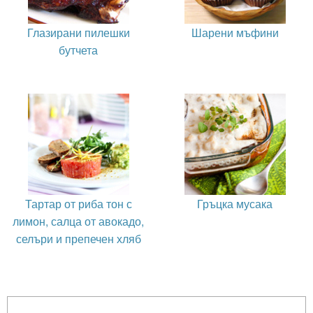
Глазирани пилешки
Шарени мъфини
бутчета
Тартар от риба тон с
Гръцка мусака
лимон, салца от авокадо,
селъри и препечен хляб