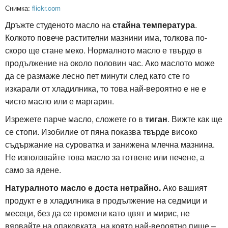
Снимка:
flickr.com
Дръжте студеното масло на
стайна температура
.
Колкото повече растителни мазнини има, толкова по-
скоро ще стане меко. Нормалното масло е твърдо в
продължение на около половин час. Ако маслото може
да се размаже лесно пет минути след като сте го
изкарали от хладилника, то това най-вероятно е не е
чисто масло или е маргарин.
Изрежете парче масло, сложете го в
тиган
. Вижте как ще
се стопи. Изобилие от пяна показва твърде високо
съдържание на суроватка и занижена млечна мазнина.
Не използвайте това масло за готвене или печене, а
само за ядене.
Натуралното масло е доста нетрайно.
Ако вашият
продукт е в хладилника в продължение на седмици и
месеци, без да се промени като цвят и мирис, не
вярвайте на опаковката, на която най-вероятно пише –