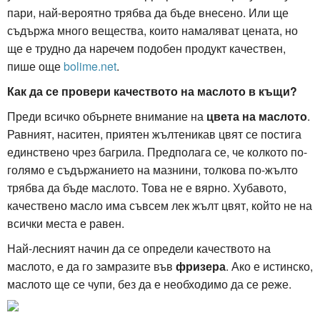
пари, най-вероятно трябва да бъде внесено. Или ще
съдържа много вещества, които намаляват цената, но
ще е трудно да наречем подобен продукт качествен,
пише още
bolime.net
.
Как да се провери качеството на маслото в къщи?
Преди всичко обърнете внимание на
цвета на маслото
.
Равният, наситен, приятен жълтеникав цвят се постига
единствено чрез багрила. Предполага се, че колкото по-
голямо е съдържанието на мазнини, толкова по-жълто
трябва да бъде маслото. Това не е вярно. Хубавото,
качествено масло има съвсем лек жълт цвят, който не на
всички места е равен.
Най-лесният начин да се определи качеството на
маслото, е да го замразите във
фризера
. Ако е истинско,
маслото ще се чупи, без да е необходимо да се реже.