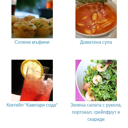
Солени мъфини
Доматена супа
Коктейл "Кампари сода"
Зелена салата с рукола,
портокал, грейпфрут и
скариди