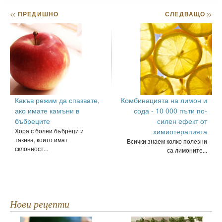
<<
ПРЕДИШНО
СЛЕДВАЩО
>>
Какъв режим да спазвате,
Комбинацията на лимон и
ако имате камъни в
сода - 10 000 пъти по-
бъбреците
силен ефект от
Хора с болни бъбреци и
химиотерапията
такива, които имат
Всички знаем колко полезни
склонност...
са лимоните...
Нови рецепти