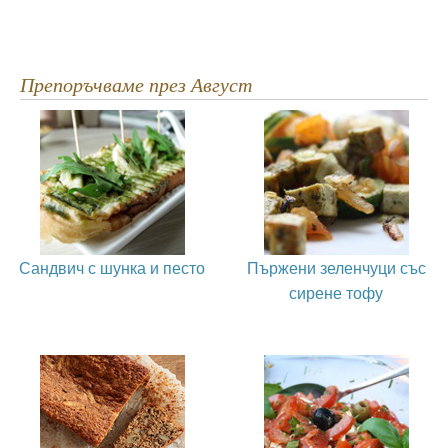
Препоръчваме през Август
Сандвич с шунка и песто
Пържени зеленчуци със
сирене тофу