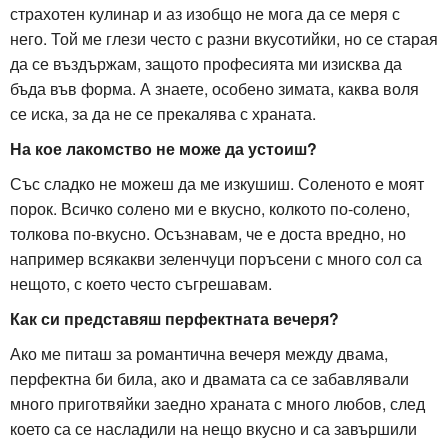
страхотен кулинар и аз изобщо не мога да се меря с
него. Той ме глези често с разни вкусотийки, но се старая
да се въздържам, защото професията ми изисква да
бъда във форма. А знаете, особено зимата, каква воля
се иска, за да не се прекалява с храната.
На кое лакомство не може да устоиш?
Със сладко не можеш да ме изкушиш. Соленото е моят
порок. Всичко солено ми е вкусно, колкото по-солено,
толкова по-вкусно. Осъзнавам, че е доста вредно, но
например всякакви зеленчуци поръсени с много сол са
нещото, с което често съгрешавам.
Как си представяш перфектната вечеря?
Ако ме питаш за романтична вечеря между двама,
перфектна би била, ако и двамата са се забавлявали
много приготвяйки заедно храната с много любов, след
което са се насладили на нещо вкусно и са завършили