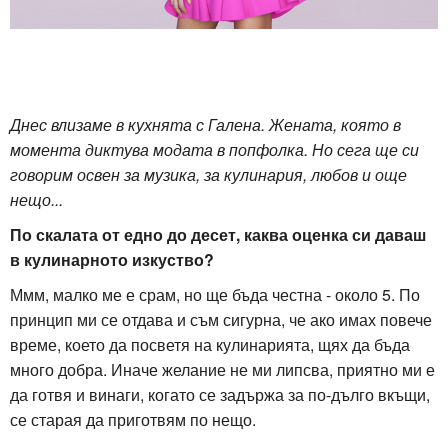
Днес влизаме в кухнята с Галена. Жената, която в
момента диктува модата в попфолка. Но сега ще си
говорим освен за музика, за кулинария, любов и още
нещо...
По скалата от едно до десет, каква оценка си даваш
в кулинарното изкуство?
Ммм, малко ме е срам, но ще бъда честна - около 5. По
принцип ми се отдава и съм сигурна, че ако имах повече
време, което да посветя на кулинарията, щях да бъда
много добра. Иначе желание не ми липсва, приятно ми е
да готвя и винаги, когато се задържа за по-дълго вкъщи,
се старая да приготвям по нещо.