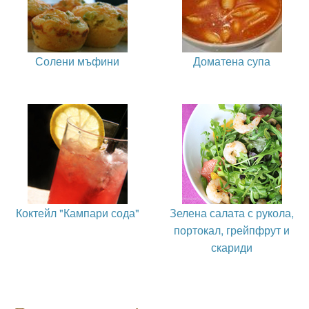
Солени мъфини
Доматена супа
Коктейл "Кампари сода"
Зелена салата с рукола,
портокал, грейпфрут и
скариди