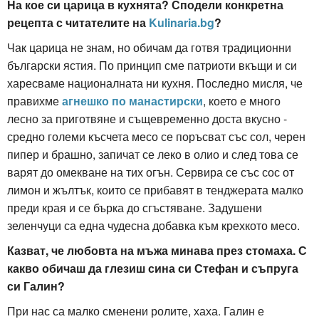
На кое си царица в кухнята? Сподели конкретна
рецепта с читателите на
Kulinaria.bg
?
Чак царица не знам, но обичам да готвя традиционни
български ястия. По принцип сме патриоти вкъщи и си
харесваме националната ни кухня. Последно мисля, че
правихме
агнешко по манастирски
, което е много
лесно за приготвяне и същевременно доста вкусно -
средно големи късчета месо се поръсват със сол, черен
пипер и брашно, запичат се леко в олио и след това се
варят до омекване на тих огън. Сервира се със сос от
лимон и жълтък, които се прибавят в тенджерата малко
преди края и се бърка до сгъстяване. Задушени
зеленчуци са една чудесна добавка към крехкото месо.
Казват, че любовта на мъжа минава през стомаха. С
какво обичаш да глезиш сина си Стефан и съпруга
си Галин?
При нас са малко сменени ролите, хаха. Галин е