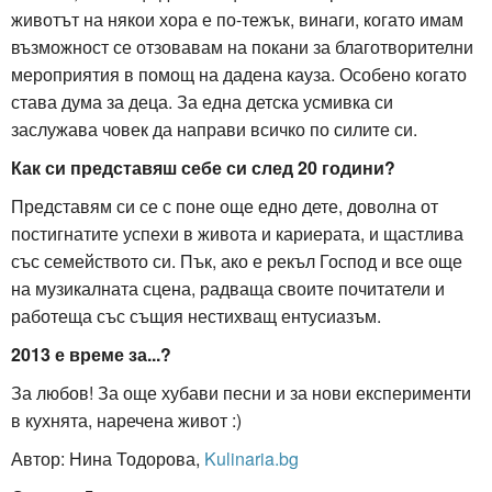
животът на някои хора е по-тежък, винаги, когато имам
възможност се отзовавам на покани за благотворителни
мероприятия в помощ на дадена кауза. Особено когато
става дума за деца. За една детска усмивка си
заслужава човек да направи всичко по силите си.
Как си представяш себе си след 20 години?
Представям си се с поне още едно дете, доволна от
постигнатите успехи в живота и кариерата, и щастлива
със семейството си. Пък, ако е рекъл Господ и все още
на музикалната сцена, радваща своите почитатели и
работеща със същия нестихващ ентусиазъм.
2013 е време за...?
За любов! За още хубави песни и за нови експерименти
в кухнята, наречена живот :)
Автор: Нина Тодорова,
Kulinaria.bg