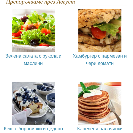
Препоръчваме през Август
Зелена салата с рукола и
Хамбургер с пармезан и
маслини
чери домати
Кекс с боровинки и цедено
Канелени палачинки