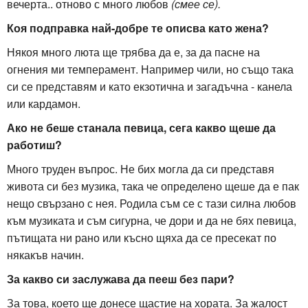
вечерта.. отново с много любов
(смее се).
Коя подправка най-добре те описва като жена?
Някоя много люта ще трябва да е, за да пасне на
огнения ми темперамент. Например чили, но също така
си се представям и като екзотична и загадъчна - канела
или кардамон.
Ако не беше станала певица, сега какво щеше да
работиш?
Много труден въпрос. Не бих могла да си представя
живота си без музика, така че определено щеше да е пак
нещо свързано с нея. Родила съм се с тази силна любов
към музиката и съм сигурна, че дори и да не бях певица,
пътищата ни рано или късно щяха да се пресекат по
някакъв начин.
За какво си заслужава да пееш без пари?
За това, което ще донесе щастие на хората. За жалост