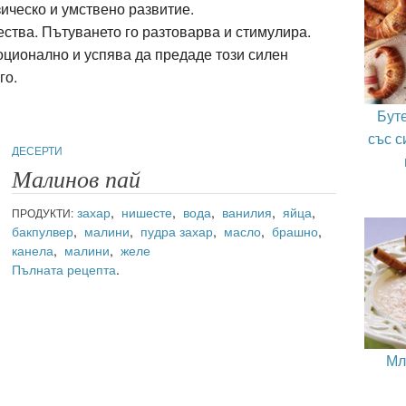
ическо и умствено развитие.
ства. Пътуването го разтоварва и стимулира.
оционално и успява да предаде този силен
го.
Бут
със с
ДЕСЕРТИ
Малинов пай
захар
,
нишесте
,
вода
,
ванилия
,
яйца
,
ПРОДУКТИ:
бакпулвер
,
малини
,
пудра захар
,
масло
,
брашно
,
канела
,
малини
,
желе
Пълната рецепта
.
Мл