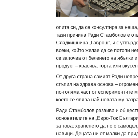
ти
зона
опита си, да се консултира за нещ
кти
тази причина Ради Стамболов е от
Сладкишница „Гаврош”, и с утвърд
ици
всеки, който желае да се потопи н
се започва от беленето на ябълки и
е рецепти
продукт – красива торта или вкусен
и рецепта
От друга страна самият Ради непре
стъпил на здрава основа – огромен
по-голяма част от еспериментите 
което се явява най-новата му разр
ия
Ради Стамболов развива и обществе
ловно
основателите на „Евро-Ток Българи
за това: храненето да не е самоцел
ти
навици. Децата ни от малки да при