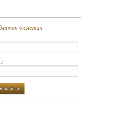
едмичен бюлетин
L: