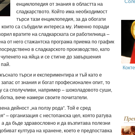
Сол
енциклопедия от знания в областта на
сладкарството. Който има необходимост
търси тази енциклопедия, за да обогати
а, които са събудили интереса му. Именно поради
ворил вратите на сладкарската си работилница –
ена от него стажантска програма приема по график
епосредствено в сладкарското производство, като
 чупенето на яйца и се стигне до завършения
 пай.
Кокт
къснато търси и експериментира и тъй като е
 запас от знания и богат професионален опит, то
му са сполучливи, например – шоколадовото суши,
аботка, вече намери своите почитатели.
на дейност „на ползу рода”. Той е сред
я” – организация с нестопанска цел, която ратува
Пр
, а да бъде здравословно и да възпитава полезни
добиват култура на хранене, което е предпоставка