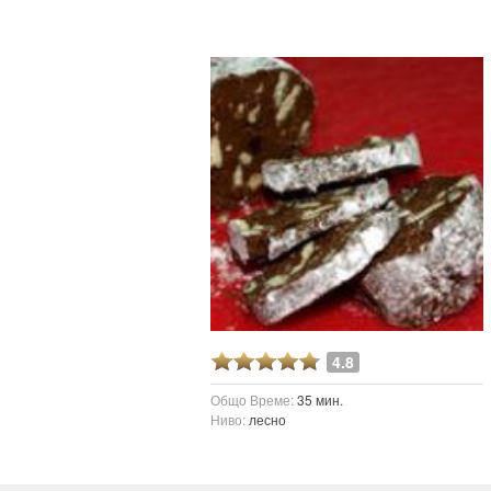
4.8
Общо Време:
35 мин.
Ниво:
лесно