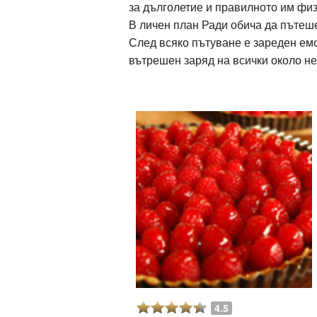
за дълголетие и правилното им физ
В личен план Ради обича да пътеше
След всяко пътуване е зареден ем
ация
вътрешен заряд на всички около не
4.5