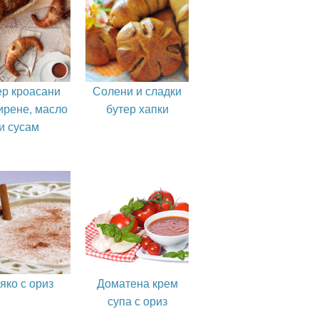
ер кроасани
Солени и сладки
ирене, масло
бутер хапки
и сусам
яко с ориз
Доматена крем
супа с ориз