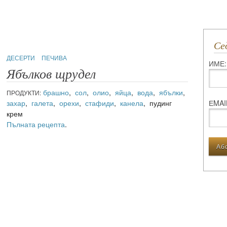
С
ДЕСЕРТИ
ПЕЧИВА
ИМЕ:
Ябълков щрудел
брашно
,
сол
,
олио
,
яйца
,
вода
,
ябълки
,
ПРОДУКТИ:
захар
,
галета
,
орехи
,
стафиди
,
канела
, пудинг
ЕMAI
крем
Пълната рецепта
.