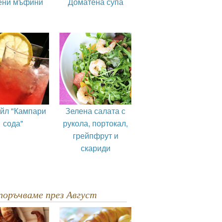
ени мъфини
Доматена супа
ейл "Кампари
Зелена салата с
сода"
рукола, портокал,
грейпфрут и
скариди
епоръчваме през Август