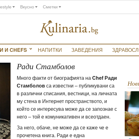
festyle
Вкусно
Сметки
И И CHEFS
НАПИТКИ
ЗАВЕДЕНИЯ
ЗДРАВОС
Ради Стамболов
Много факти от биографията на
Chef Ради
Но
Стамболов
са известни – публикувани са
в различни списания, вестници, на личната
му стена в Интернет пространството, и
който се интересува може да се запознае с
него – той е комуникативен и всеотдаен.
За него, обаче, не може да се каже че е
прочетена книга. Ради е една