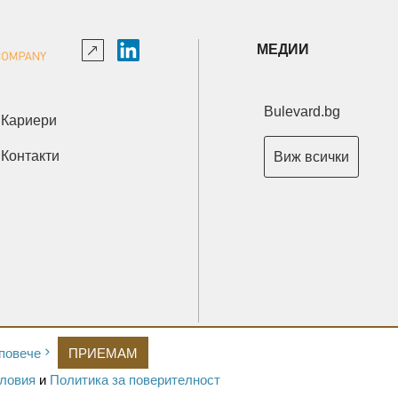
МЕДИИ
Bulevard.bg
Кариери
Контакти
Виж всички
Copyright © 2026 Ксениум ООД. Всички права запазени.
повече
ПРИЕМАМ
Developed by
XeniumCompany.com
ловия
и
Политика за поверителност