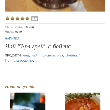
5.0
Общо Време:
10 мин.
Ниво:
лесно
НАПИТКИ
Чай "Ърл грей" с бейлис
мед
,
чай
,
прясно мляко
,
„бейлис”
ПРОДУКТИ:
Пълната рецепта
.
Нови рецепти