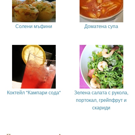
Солени мъфини
Доматена супа
Коктейл "Кампари сода"
Зелена салата с рукола,
портокал, грейпфрут и
скариди