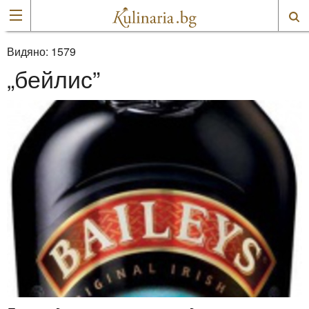
Видяно:
1579
„бейлис”