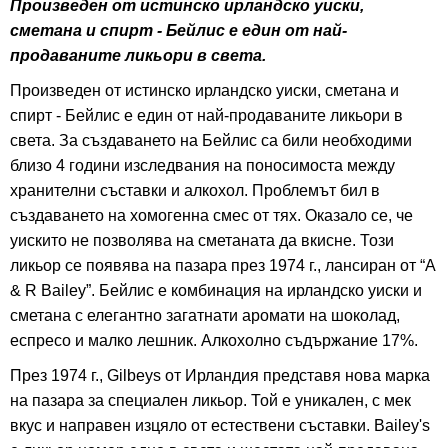
Произведен от истинско ирландско уиски,
сметана и спирт - Бейлис е един от най-
продаваните ликьори в света.
Произведен от истинско ирландско уиски, сметана и
спирт - Бейлис е един от най-продаваните ликьори в
света. За създаването на Бейлис са били необходими
близо 4 години изследвания на поносимоста между
хранителни съставки и алкохол. Проблемът бил в
създаването на хомогенна смес от тях. Оказало се, че
уискито не позволява на сметаната да вкисне. Този
ликьор се появява на пазара през 1974 г., лансиран от “A
& R Bailey”. Бейлис е комбинация на ирландско уиски и
сметана с елегантно загатнати аромати на шоколад,
еспресо и малко лешник. Алкохолно съдържание 17%.
През 1974 г., Gilbeys от Ирландия представя нова марка
на пазара за специален ликьор. Той е уникален, с мек
вкус и направен изцяло от естествени съставки. Bailey's