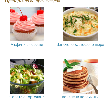
Препоръчваме през Август
Мъфини с череши
Запечено картофено пюре
Салата с тортелини
Канелени палачинки