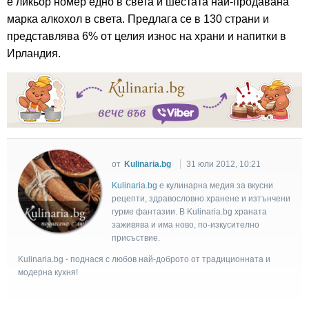
е ликьор номер едно в света и шестата най-продавана
марка алкохол в света. Предлага се в 130 страни и
представлява 6% от целия износ на храни и напитки в
Ирландия.
от
Kulinaria.bg
31 юли 2012, 10:21
Kulinaria.bg
e кулинарна медия за вкусни
рецепти, здравословно хранене и изтънчени
гурме фантазии. В Kulinaria.bg храната
заживява и има ново, по-изкусително
присъствие.
Kulinaria.bg - поднася с любов най-доброто от традиционната и
модерна кухня!