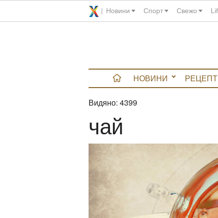
Новини
Спорт
Свежо
Li
НОВИНИ
РЕЦЕПТ
Видяно:
4399
вюта
чай
итно
 градина
и Chefs