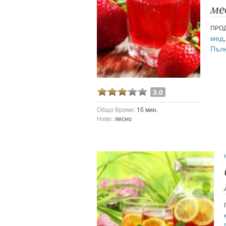
ме
ПРОД
мед
Пълн
3.0
Общо Време:
15 мин.
Ниво:
лесно