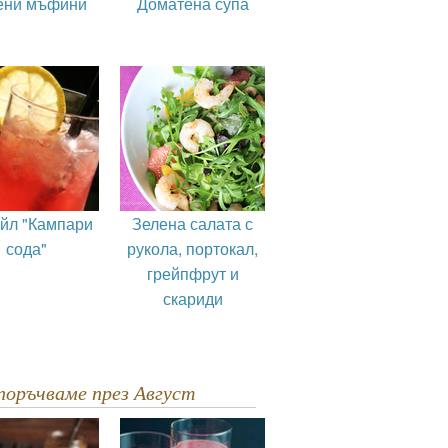
ени мъфини
Доматена супа
ейл "Кампари
Зелена салата с
сода"
рукола, портокал,
грейпфрут и
скариди
епоръчваме през Август