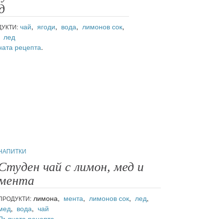
д
чай
,
ягоди
,
вода
,
лимонов сок
,
УКТИ:
,
лед
ата рецепта
.
НАПИТКИ
Студен чай с лимон, мед и
мента
лимона,
мента
,
лимонов сок
,
лед
,
ПРОДУКТИ:
мед
,
вода
,
чай
Пълната рецепта
.