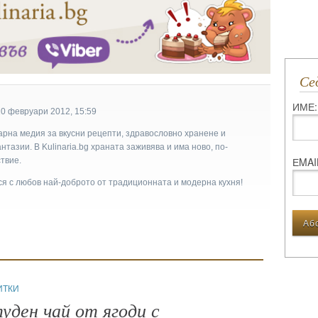
С
ИМЕ:
10 февруари 2012, 15:59
арна медия за вкусни рецепти, здравословно хранене и
тазии. В Kulinaria.bg храната заживява и има ново, по-
ЕMAI
твие.
ася с любов най-доброто от традиционната и модерна кухня!
ИТКИ
уден чай от ягоди с