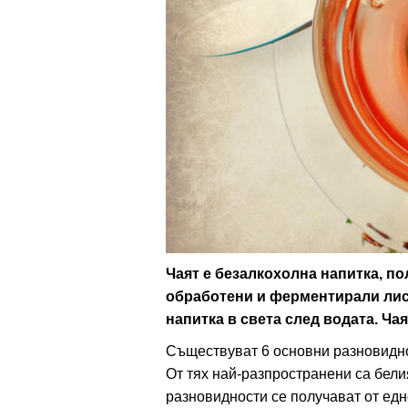
ти
зона
кти
ици
е рецепти
и рецепта
Чаят е безалкохолна напитка, по
обработени и ферментирали лист
ия
напитка в света след водата. Ча
ловно
Съществуват 6 основни разновидност
От тях най-разпространени са белия
ти
разновидности се получават от едн