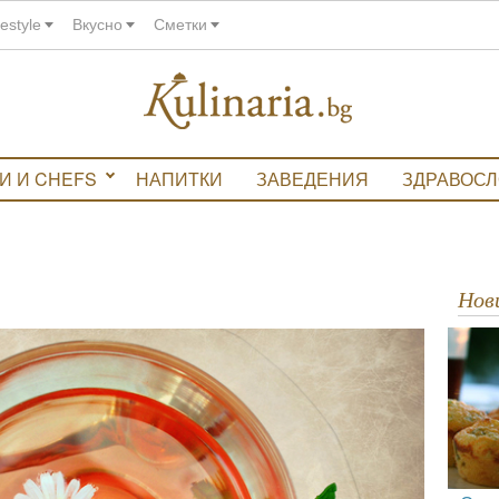
festyle
Вкусно
Сметки
И И CHEFS
НАПИТКИ
ЗАВЕДЕНИЯ
ЗДРАВОС
Но