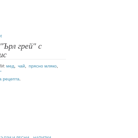
И
"Ърл грей" с
ис
мед
,
чай
,
прясно мляко
,
ТИ:
”
а рецепта
.
БЪРЗИ И ЛЕСНИ
НАПИТКИ