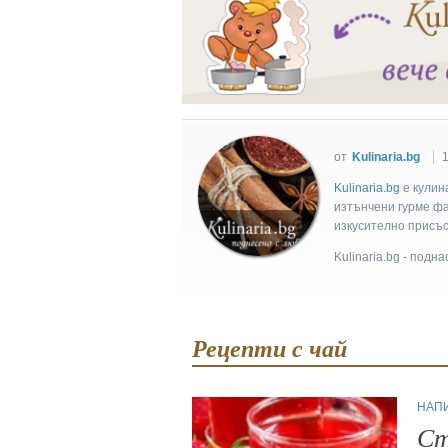
от
Kulinaria.bg
Kulinaria.bg
e кулин
изтънчени гурме фан
изкусително присъс
Kulinaria.bg - подн
Рецепти с чай
НАП
Ст