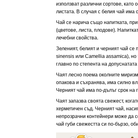
използват различни сортове, като 
листата. В случая с белия чай има 
ация
Чай се нарича също напитката, при
(цветове, листа, плодове). Напитка
лечебни свойства.
Зеленият, белият и черният чай се 
sinensis или Camellia assamica), н
главно по степента на допуснатат
Чаят лесно поема околните миризми
опакова и съхранява, има силно вл
Черният чай има по-дълъг срок на г
Чаят запазва своята свежест, когат
херметичен съд. Черният чай, наси
непрозрачни контейнери може да с
чай губи свежестта си по-бързо, об