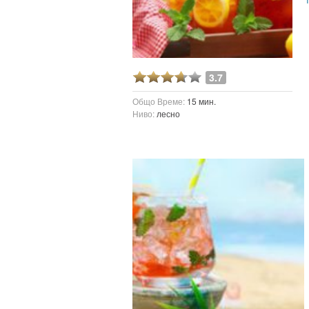
3.7
Общо Време:
15 мин.
Ниво:
лесно