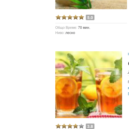
5.0
Общо Време:
70 мин.
Ниво:
лесно
3.8