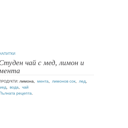
НАПИТКИ
Студен чай с мед, лимон и
мента
лимона,
мента
,
лимонов сок
,
лед
,
ПРОДУКТИ:
мед
,
вода
,
чай
Пълната рецепта
.