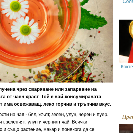
Сол
Кокт
лучена чрез сваряване или запарване на
а от чаен храст. Той е най-консумираната
ят има освежаващ, леко горчив и тръпчив вкус.
и на чая - бял, жълт, зелен, улун, черен и пуер.
Пр
т, зеленият, улун и черният чай. Всички
о и също растение, макар и понякога да се