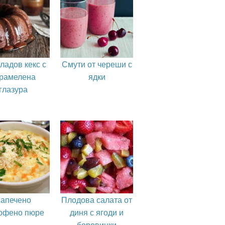
ладов кекс с
Смути от череши с
рамелена
ядки
глазура
апечено
Плодова салата от
офено пюре
диня с ягоди и
боровинки