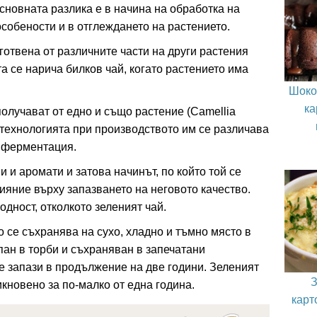
основната разлика е в начина на обработка на
особености и в отглеждането на растението.
готвена от различните части на други растения
та се нарича билков чай, когато растението има
Шоко
ка
получават от едно и също растение (Camellia
о технологията при производството им се различава
а ферментация.
 и аромати и затова начинът, по който той се
ияние върху запазването на неговото качество.
одност, отколкото зеленият чай.
о се съхранява на сухо, хладно и тъмно място в
пан в торби и съхраняван в запечатани
е запази в продължение на две години. Зеленият
З
икновено за по-малко от една година.
карт