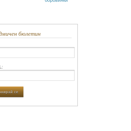
едмичен бюлетин
L: