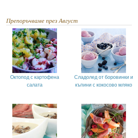
Препоръчваме през Август
Октопод с картофена
Сладолед от боровинки и
салата
къпини с кокосово мляко