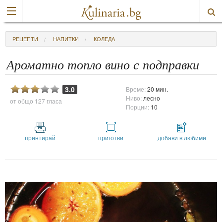
РЕЦЕПТИ
НАПИТКИ
КОЛЕДА
Ароматно топло вино с подправки
3.0
Време:
20 мин.
Ниво:
лесно
от общо
127 гласа
Порции:
10
принтирай
приготви
добави в любими