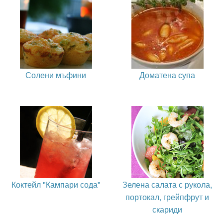
Солени мъфини
Доматена супа
Коктейл "Кампари сода"
Зелена салата с рукола,
портокал, грейпфрут и
скариди