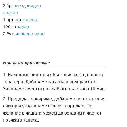
2 бр.
звездовиден
анасон
1 пръчка
канела
120 гр
захар
2 бут.
червено вино
Начин на приготвяне
1. Наливаме виното и ябълковия сок в дълбока
тенджера. Добавяме захарта и подправките.
Завираме сместта на слаб огън за около 10 мин.
2. Преди да сервираме, добавяме портокаловия
ликьор и украсяваме с резен портокал. По
желание в чашата можем да оставим и част от
пръчката канела.