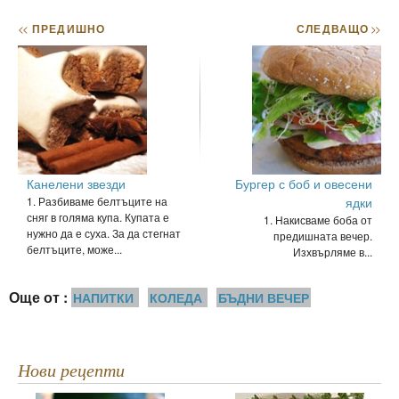
<<
ПРЕДИШНО
СЛЕДВАЩО
>>
Канелени звезди
Бургер с боб и овесени
1. Разбиваме белтъците на
ядки
сняг в голяма купа. Купата е
1. Накисваме боба от
нужно да е суха. За да стегнат
предишната вечер.
белтъците, може...
Изхвърляме в...
Още от :
НАПИТКИ
КОЛЕДА
БЪДНИ ВЕЧЕР
Нови рецепти