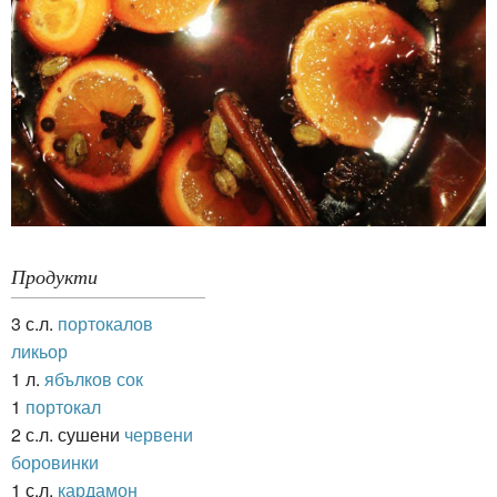
Продукти
3 с.л.
портокалов
ликьор
1 л.
ябълков сок
1
портокал
2 с.л. сушени
червени
боровинки
1 с.л.
кардамон