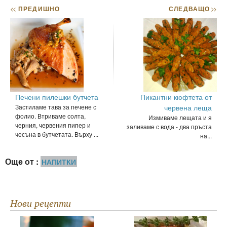
<<
ПРЕДИШНО
СЛЕДВАЩО
>>
Печени пилешки бутчета
Пикантни кюфтета от
Застиламе тава за печене с
червена леща
фолио. Втриваме солта,
Измиваме лещата и я
черния, червения пипер и
заливаме с вода - два пръста
чесъна в бутчетата. Върху ...
на...
Още от :
НАПИТКИ
Нови рецепти