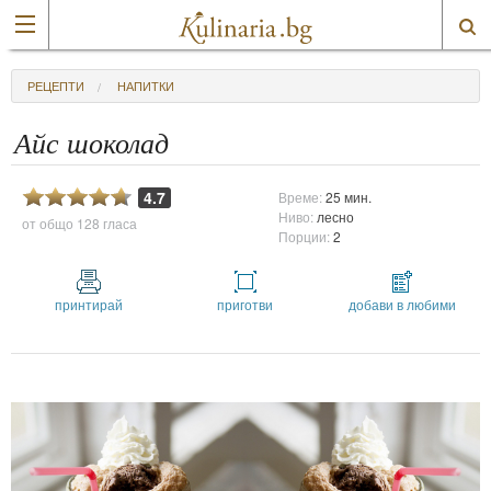
РЕЦЕПТИ
НАПИТКИ
Айс шоколад
4.7
Време:
25 мин.
Ниво:
лесно
от общо
128 гласа
Порции:
2
принтирай
приготви
добави в любими