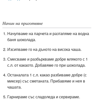
Начин на приготвяне
Начупваме на парчета и разтапяме на водна
баня шоколада.
Изсипваме го на дъното на висока чаша.
Смесваме и разбъркваме добре млякото с 1
с.л. от какаото. Добавяме го при шоколада.
Останалата 1 с.л. какао разбиваме добре (с
миксер) със сметаната. Прибавяме и нея в
чашата.
Гарнираме със сладоледа и сервираме.