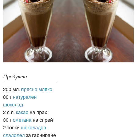
Продукти
200 мл.
прясно мляко
80 г
натурален
шоколад
2 с.л.
какао
на прах
30 г
сметана
на спрей
2 топки
шоколадов
сладолед
за гарниране