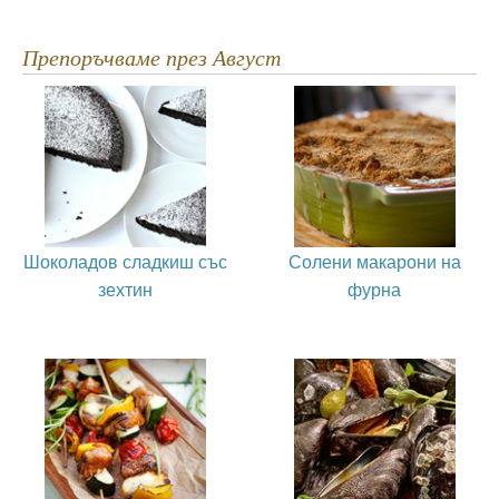
Препоръчваме през Август
Шоколадов сладкиш със
Солени макарони на
зехтин
фурна