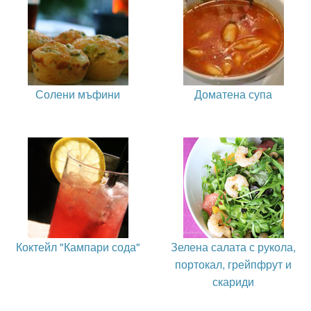
Солени мъфини
Доматена супа
Коктейл "Кампари сода"
Зелена салата с рукола,
портокал, грейпфрут и
скариди