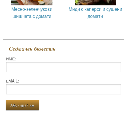
Месно-зеленчукови
Миди с каперси и сушени
шишчета с домати
домати
Седмичен бюлетин
ИМЕ:
ЕMAIL: