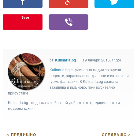
Save
от
Kulinaria.bg
19 януари 2016, 11:24
Kulinaria.bg
e кулинарна медия за вкусни
рецепти, здравословно хранене и изтънчени
гурме фантазии. В Kulinaria.bg храната
заживява и има ново, по-изкусително
присъствие.
Kulinaria.bg - поднася с любов най-доброто от традиционната и
модерна кухня!
<<
ПРЕДИШНО
СЛЕДВАЩО
>>