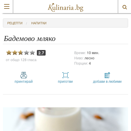
РЕЦЕПТИ
НАПИТКИ
Бадемово мляко
2.7
Време:
10 мин.
Ниво:
лесно
от общо
128 гласа
Порции:
4
принтирай
приготви
добави в любими