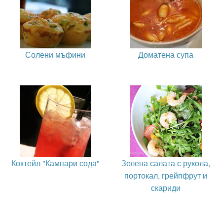
Солени мъфини
Доматена супа
Коктейл "Кампари сода"
Зелена салата с рукола,
портокал, грейпфрут и
скариди