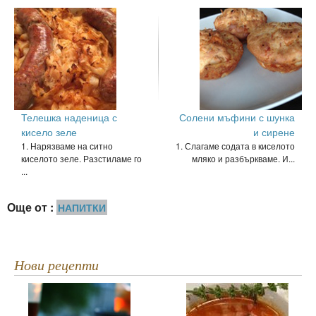
Телешка наденица с
Солени мъфини с шунка
кисело зеле
и сирене
1. Нарязваме на ситно
1. Слагаме содата в киселото
киселото зеле. Разстиламе го
мляко и разбъркваме. И...
...
Още от :
НАПИТКИ
Нови рецепти