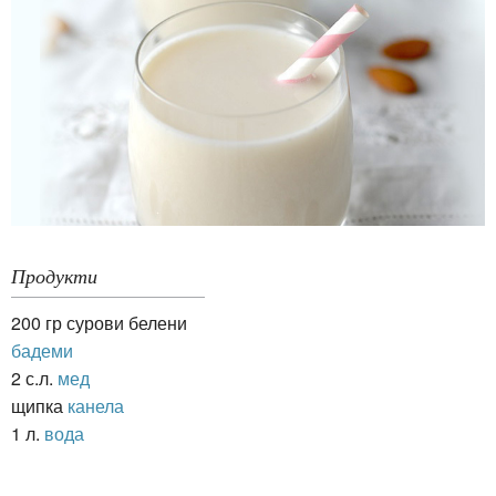
Продукти
200 гр сурови белени
бадеми
2 с.л.
мед
щипка
канела
1 л.
вода