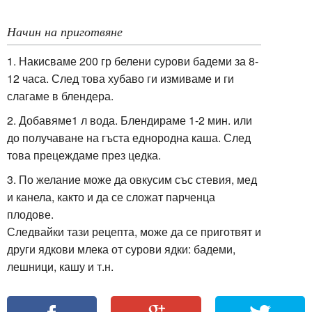
Начин на приготвяне
1. Накисваме 200 гр белени сурови бадеми за 8-
12 часа. След това хубаво ги измиваме и ги
слагаме в блендера.
2. Добавяме1 л вода. Блендираме 1-2 мин. или
до получаване на гъста еднородна каша. След
това прецеждаме през цедка.
3. По желание може да овкусим със стевия, мед
и канела, както и да се сложат парченца
плодове.
Следвайки тази рецепта, може да се приготвят и
други ядкови млека от сурови ядки: бадеми,
лешници, кашу и т.н.