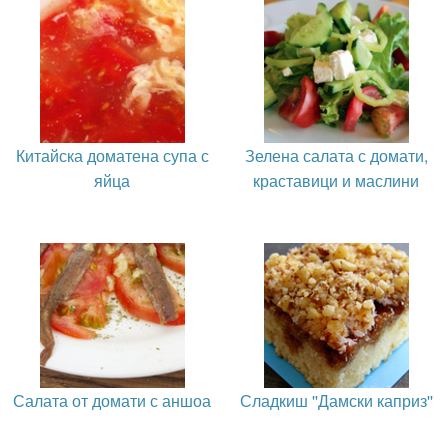
Китайска доматена супа с
Зелена салата с домати,
яйца
краставици и маслини
Салата от домати с аншоа
Сладкиш ''Дамски каприз''