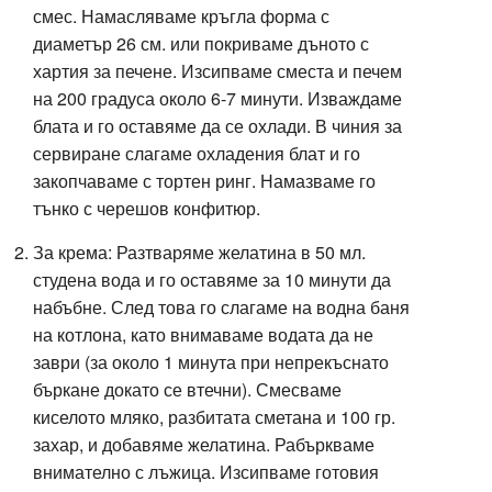
смес. Намасляваме кръгла форма с
диаметър 26 см. или покриваме дъното с
хартия за печене. Изсипваме сместа и печем
на 200 градуса около 6-7 минути. Изваждаме
блата и го оставяме да се охлади. В чиния за
сервиране слагаме охладения блат и го
закопчаваме с тортен ринг. Намазваме го
тънко с черешов конфитюр.
За крема: Разтваряме желатина в 50 мл.
студена вода и го оставяме за 10 минути да
набъбне. След това го слагаме на водна баня
на котлона, като внимаваме водата да не
заври (за около 1 минута при непрекъснато
бъркане докато се втечни). Смесваме
киселото мляко, разбитата сметана и 100 гр.
захар, и добавяме желатина. Рабъркваме
внимателно с лъжица. Изсипваме готовия