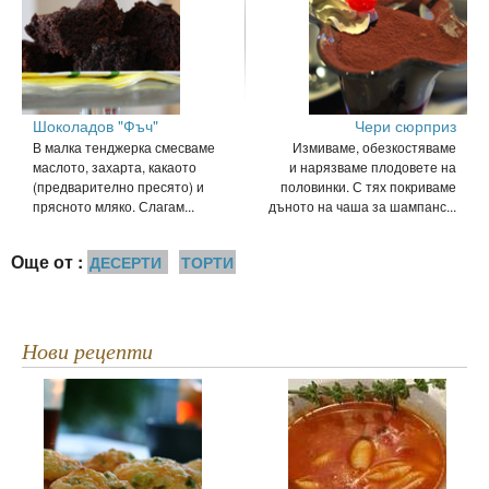
Шоколадов "Фъч"
Чери сюрприз
В малка тенджерка смесваме
Измиваме, обезкостяваме
маслото, захарта, какаото
и нарязваме плодовете на
(предварително пресято) и
половинки. С тях покриваме
прясното мляко. Слагам...
дъното на чаша за шампанс...
Още от :
ДЕСЕРТИ
ТОРТИ
Нови рецепти