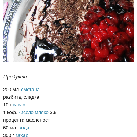
Продукти
200 мл.
сметана
разбита, сладка
10 г
какао
1 коф.
кисело мляко
3.6
процента масленост
50 мл.
вода
300 г
захар