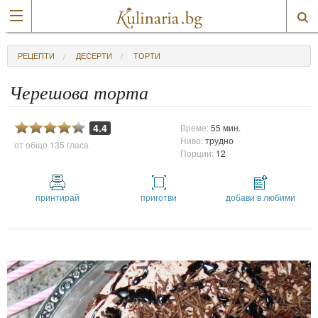
РЕЦЕПТИ
ДЕСЕРТИ
ТОРТИ
Черешова торта
4.4
Време:
55 мин.
Ниво:
трудно
от общо
135 гласа
Порции:
12
принтирай
приготви
добави в любими