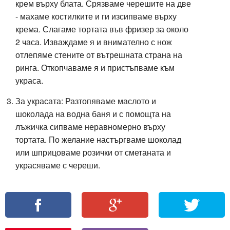
крем върху блата. Срязваме черешите на две
- махаме костилките и ги изсипваме върху
крема. Слагаме тортата във фризер за около
2 часа. Изваждаме я и внимателно с нож
отлепяме стените от вътрешната страна на
ринга. Откопчаваме я и пристъпваме към
украса.
За украсата:
Разтопяваме м
аслото и
шоколада на водна баня и с помощта на
лъжичка сипваме неравномерно върху
тортата. По желание настъргваме шоколад
или шприцоваме розички от сметаната и
украсяваме с череши.