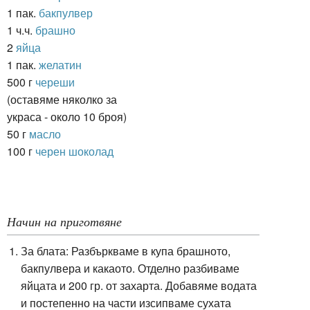
1 пак.
бакпулвер
1 ч.ч.
брашно
2
яйца
1 пак.
желатин
500 г
череши
(оставяме няколко за
украса - около 10 броя)
50 г
масло
100 г
черен шоколад
Начин на приготвяне
За блата: Разбъркваме в купа брашното,
бакпулвера и какаото. Отделно разбиваме
яйцата и 200 гр. от захарта. Добавяме водата
и постепенно на части изсипваме сухата