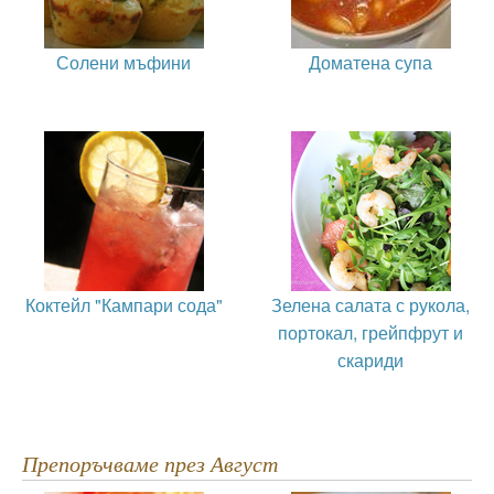
Солени мъфини
Доматена супа
Коктейл "Кампари сода"
Зелена салата с рукола,
портокал, грейпфрут и
скариди
Препоръчваме през Август