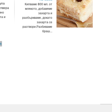
упа
Кипваме 800 мл. от
улвера
млякото, добавяме
лно
захарта и
та и
разбъркваме, докато
захарта се
разтвори.Разбиваме
браш...
И