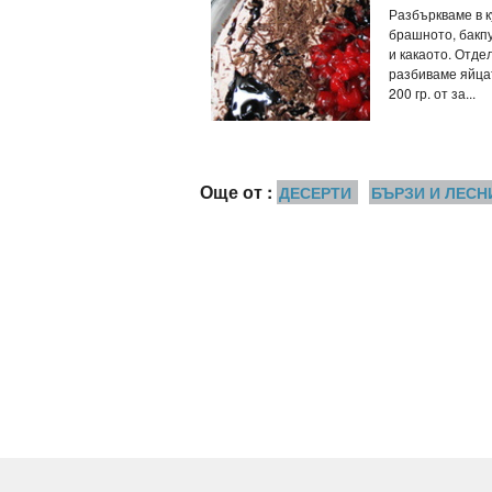
Разбъркваме в к
брашното, бакп
и какаото. Отде
разбиваме яйца
200 гр. от за...
Още от :
ДЕСЕРТИ
БЪРЗИ И ЛЕСН