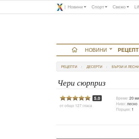
Новини
Спорт
Свежо
Li
НОВИНИ
РЕЦЕПТ
вюта
РЕЦЕПТИ
ДЕСЕРТИ
БЪРЗИ И ЛЕСН
итно
Чери сюрприз
 градина
5.0
Време:
20 ми
Ниво:
лесно
от общо
127 гласа
и Chefs
Порции:
1