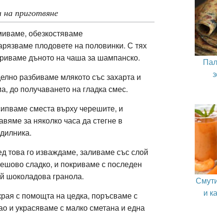
 на приготвяне
иваме, обезкостяваме
арязваме
п
лодовете
на половинки.
С тях
риваме дъното на чаша за шампанско.
Пал
з
елно разбиваме млякото със захарта и
а, до получаването на гладка смес.
ипваме сместа върху черешите, и
авяме за няколко часа да стегне в
дилника.
д това го изваждаме, заливаме със слой
ешово сладко, и покриваме с последен
й шоколадова гранола.
Смути
и к
рая с помощта на цедка, поръсваме с
ао и украсяваме с малко сметана и една