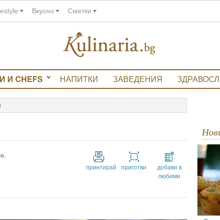
festyle
Вкусно
Сметки
И И CHEFS
НАПИТКИ
ЗАВЕДЕНИЯ
ЗДРАВОС
И
Но
н.
принтирай
приготви
добави в
любими