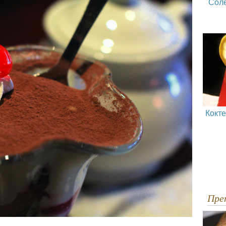
Сол
Кокт
Пр