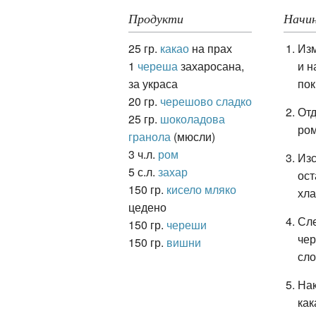
Продукти
Начин
25 гр.
какао
на прах
Изм
ация
1
череша
захаросана,
и
н
за украса
пок
20 гр.
черешово сладко
Отд
25 гр.
шоколадова
ром
гранола
(мюсли)
3 ч.л.
ром
Изс
5 с.л.
захар
ост
150 гр.
кисело мляко
хла
цедено
Сле
150 гр.
череши
чер
150 гр.
вишни
сло
Нак
как