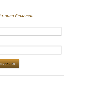
едмичен бюлетин
L: