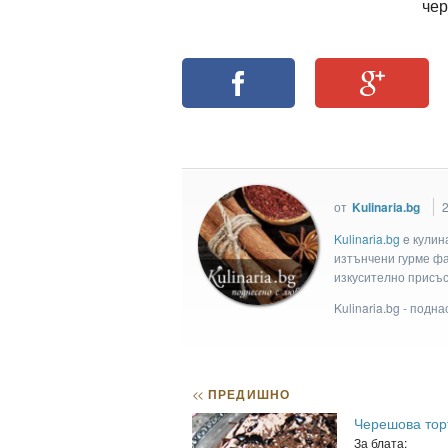
чер
от
Kulinaria.bg
Kulinaria.bg
e кулин
изтънчени гурме фан
изкусително присъс
Kulinaria.bg - подн
<<
ПРЕДИШНО
Черешова тор
За блата: