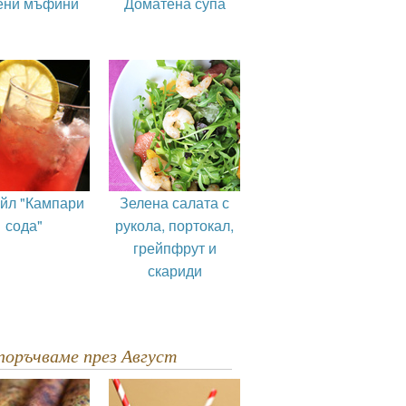
ени мъфини
Доматена супа
ейл "Кампари
Зелена салата с
сода"
рукола, портокал,
грейпфрут и
скариди
епоръчваме през Август