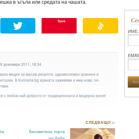
ешка в ъгъла или средата на чашата.
С
Save
ИМЕ:
ЕMAI
28 декември 2011, 18:34
арна медия за вкусни рецепти, здравословно хранене и
тазии. В Kulinaria.bg храната заживява и има ново, по-
твие.
ася с любов най-доброто от традиционната и модерна кухня!
СЛЕДВАЩО
>>
та
Бисквитена торта
на баба