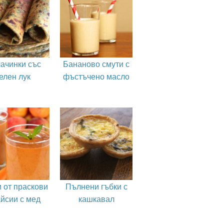
ачинки със
Бананово смути с
елен лук
фъстъчено масло
 от праскови
Пълнени гъбки с
айсии с мед
кашкавал