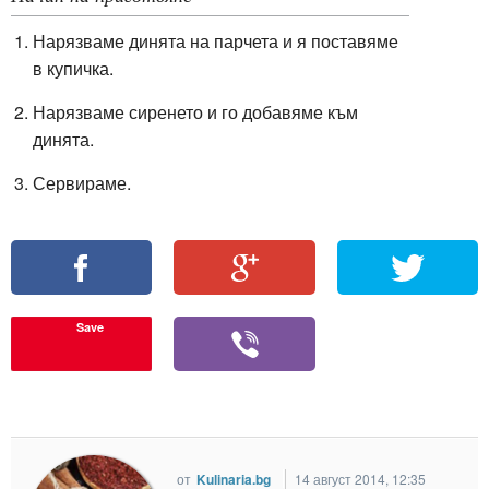
Нарязваме динята на парчета и я поставяме
в купичка.
Нарязваме сиренето и го добавяме към
динята.
Сервираме.
Save
от
Kulinaria.bg
14 август 2014, 12:35