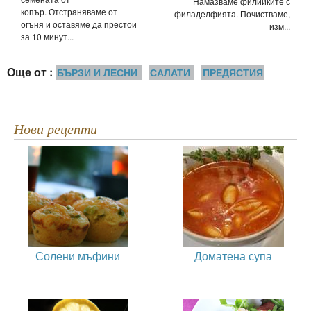
Намазваме филийките с
копър. Отстраняваме от
филаделфията. Почистваме,
огъня и оставяме да престои
изм...
за 10 минут...
Още от :
БЪРЗИ И ЛЕСНИ
САЛАТИ
ПРЕДЯСТИЯ
Нови рецепти
Солени мъфини
Доматена супа