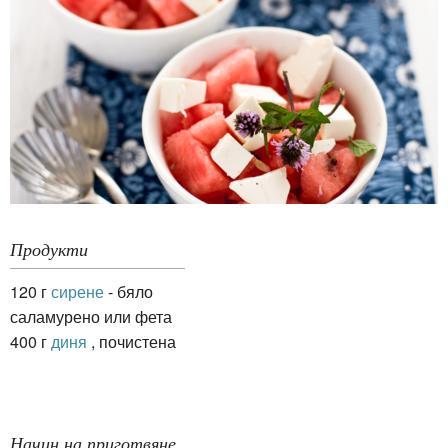
Продукти
120 г
сирене
- бяло
саламурено или фета
400 г
диня
, почистена
Начин на приготвяне