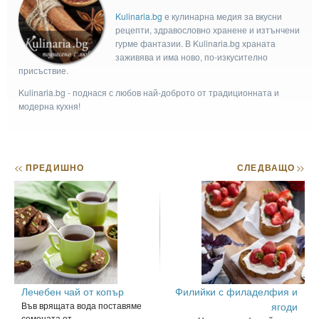
Kulinaria.bg
e кулинарна медия за вкусни
рецепти, здравословно хранене и изтънчени
гурме фантазии. В Kulinaria.bg храната
заживява и има ново, по-изкусително
присъствие.
Kulinaria.bg - поднася с любов най-доброто от традиционната и
модерна кухня!
<<
ПРЕДИШНО
СЛЕДВАЩО
>>
Лечебен чай от копър
Филийки с филаделфия и
Във врящата вода поставяме
ягоди
семената от