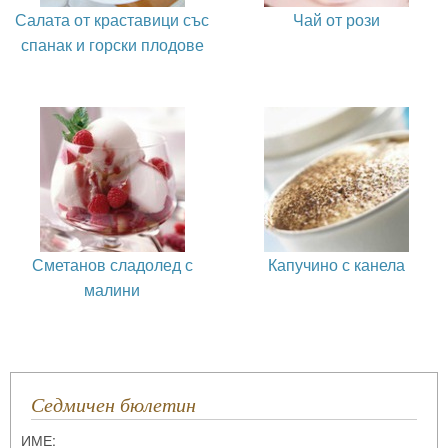
Салата от краставици със
Чай от рози
спанак и горски плодове
Сметанов сладолед с
Капучино с канела
малини
Седмичен бюлетин
ИМЕ: