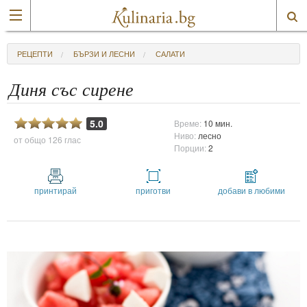
РЕЦЕПТИ
БЪРЗИ И ЛЕСНИ
САЛАТИ
Диня със сирене
5.0
Време:
10 мин.
Ниво:
лесно
от общо
126 глас
Порции:
2
принтирай
приготви
добави в любими