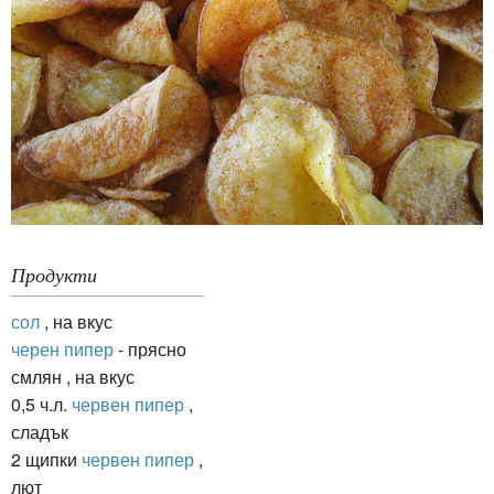
Продукти
сол
, на вкус
черен пипер
- прясно
смлян , на вкус
0,5 ч.л.
червен пипер
,
сладък
2 щипки
червен пипер
,
лют