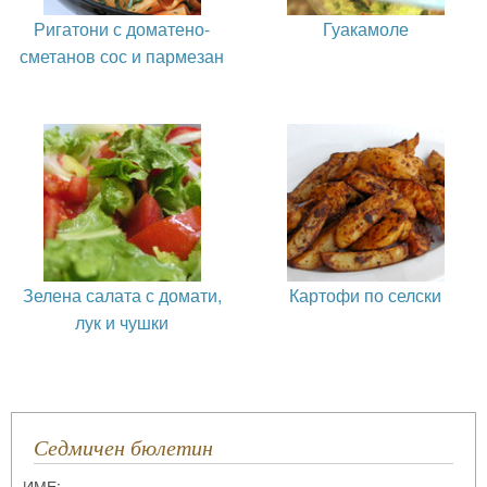
Ригатони с доматено-
Гуакамоле
сметанов сос и пармезан
Зелена салата с домати,
Картофи по селски
лук и чушки
Седмичен бюлетин
ИМЕ: