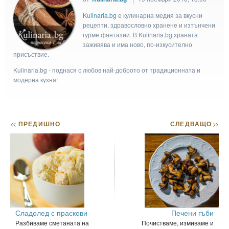
Kulinaria.bg
e кулинарна медия за вкусни
рецепти, здравословно хранене и изтънчени
гурме фантазии. В Kulinaria.bg храната
заживява и има ново, по-изкусително
присъствие.
Kulinaria.bg - поднася с любов най-доброто от традиционната и
модерна кухня!
<<
ПРЕДИШНО
СЛЕДВАЩО
>>
Сладолед с праскови
Печени гъби
Разбиваме сметаната на
Почистваме, измиваме и