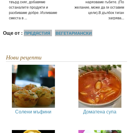
твърд сняг, добавяме
нарязваме гъбите. (По
останалите продукти и
желание, може да ги оставим
разбиваме добре. Изливаме
цели).В дълбок тиган
сместа в ...
загрява...
Още от :
ПРЕДЯСТИЯ
ВЕГЕТАРИАНСКИ
Нови рецепти
Солени мъфини
Доматена супа