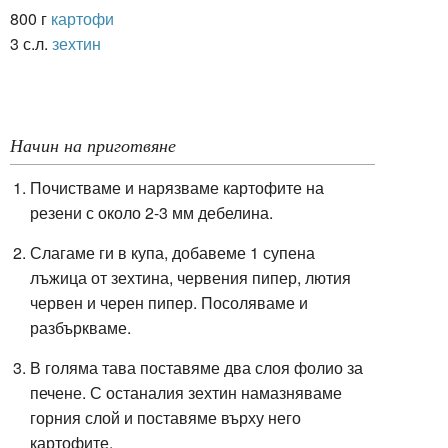
800 г
картофи
3 с.л.
зехтин
Начин на приготвяне
Почистваме и нарязваме картофите на
резени с около 2-3 мм дебелина.
Слагаме ги в купа, добавеме 1 супена
лъжица от зехтина, червения пипер, лютия
червен и черен пипер. Посоляваме и
разбъркваме.
В голяма тава поставяме два слоя фолио за
печене. С останалия зехтин намазняваме
горния слой и поставяме върху него
картофите.