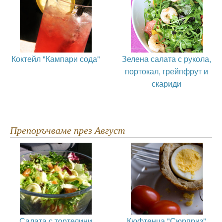
Коктейл "Кампари сода"
Зелена салата с рукола,
портокал, грейпфрут и
скариди
Препоръчваме през Август
Салата с тортелини
Кюфтенца "Сюрприз"