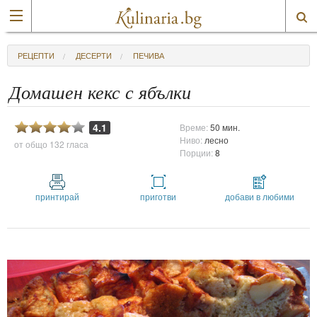
РЕЦЕПТИ
ДЕСЕРТИ
ПЕЧИВА
Домашен кекс с ябълки
4.1
Време:
50 мин.
Ниво:
лесно
от общо
132 гласа
Порции:
8
принтирай
приготви
добави в любими