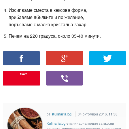
Изсипваме сместа в кексова форма,
прибавяме ябълките и по желание,
поръсваме с малко кристална захар.
Печем на 220 градуса, около 35-40 минути.
Save
от
Kulinaria.bg
04 октомври 2016, 11:38
Kulinaria.bg
e кулинарна медия за вкусни
рецепти, здравословно хранене и изтънчени