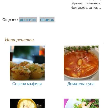
брашното смесено с
бакпулвера, ванили...
Още от :
ДЕСЕРТИ
ПЕЧИВА
Нови рецепти
Солени мъфини
Доматена супа