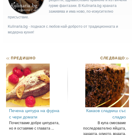
гурме фантазии. В Kulinaria.bg храната
заживява и има ново, по-изкусително
присъствие.
Kulinaria.bg - поднася с любов най-доброто от традиционната и
модерна кухня!
<<
ПРЕДИШНО
СЛЕДВАЩО
>>
Печена ципура на фурна
Какаов сладкиш със
с чери домати
сладко
Почистваме добре ципурата,
В купа смесваме
но я оставяме с главата ...
последователно яйцата,
захарта, олиото, водата,