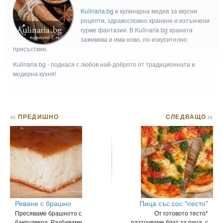
Kulinaria.bg
e кулинарна медия за вкусни
рецепти, здравословно хранене и изтънчени
гурме фантазии. В Kulinaria.bg храната
заживява и има ново, по-изкусително
присъствие.
Kulinaria.bg - поднася с любов най-доброто от традиционната и
модерна кухня!
<<
ПРЕДИШНО
СЛЕДВАЩО
>>
Реване с брашно
Пица със сос "песто"
Пресяваме брашното с
От готовото тесто*
бакпулвера. Разбиваме
разточваме блат за пица, с