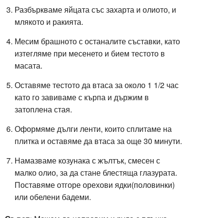
Разбъркваме яйцата със захарта и олиото, и
млякото и ракията.
Месим брашното с останалите съставки, като
изтегляме при месенето и бием тестото в
масата.
Оставяме тестото да втаса за около 1 1/2 час
като го завиваме с кърпа и държим в
затоплена стая.
Оформяме дълги ленти, които сплитаме на
плитка и оставяме да втаса за още 30 минути.
Намазваме козунака с жълтък, смесен с
малко олио, за да стане блестяща глазурата.
Поставяме отгоре орехови ядки(половинки)
или обелени бадеми.