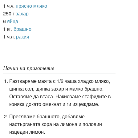
1 ч.ч.
прясно мляко
250 г
захар
6
яйца
1 кг.
брашно
1 ч.л.
ракия
Начин на приготвяне
Разтваряме маята с 1/2 чаша хладко мляко,
щипка сол, щипка захар и малко брашно.
Оставяме да втаса. Накисваме стафидите в
коняка докато омекнат и ги изцеждаме.
Пресяваме брашното, добавяме
настърганата кора на лимона и половин
изцеден лимон.