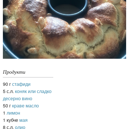
Продукти
90 г
стафиди
5 с.л.
коняк или сладко
десерно вино
50 г
краве масло
1
лимон
1 кубче
мая
8 с.л.
олио