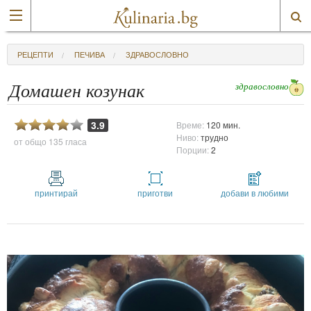
РЕЦЕПТИ
ПЕЧИВА
ЗДРАВОСЛОВНО
здравословно
Домашен козунак
3.9
Време:
120 мин.
Ниво:
трудно
от общо
135 гласа
Порции:
2
принтирай
приготви
добави в любими