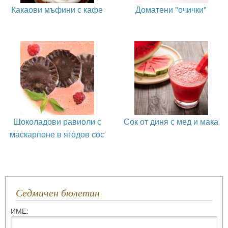
Какаови мъфини с кафе
Доматени "очички"
Шоколадови равиоли с
Сок от диня с мед и мака
маскарпоне в ягодов сос
Седмичен бюлетин
ИМЕ: