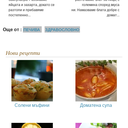
яйцата и захарта, докато се
големина според вкуса
разтопи и прибавяме
ни. Намазваме блата добре с
постепенно...
домат...
Още от :
ПЕЧИВА
ЗДРАВОСЛОВНО
Нови рецепти
Солени мъфини
Доматена супа