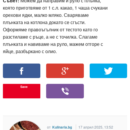
Съвет:
Можем да направим и руло с плънка,
която приготвяме от 1 с.л. какао, 1 чаша счукани
орехови ядки, малко мляко. Сваряваме
плънката на котлона докато се сгъсти.
Оформяме правоъгълник от тестото като го
разстиламе с ръце, а не с точилка. Слагаме
плънката и навиваме на руло, мажем отгоре с
яйце, разбъркано с олио.
Save
от
Kulinaria.bg
17 април 2025, 13:52