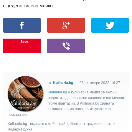
с цедено кисело мляко.
Save
от
Kulinaria.bg
03 октомври 2022, 16:27
Kulinaria.bg
e кулинарна медия за вкусни
рецепти, здравословно хранене и изтънчени
гурме фантазии. В Kulinaria.bg храната
заживява и има ново, по-изкусително
присъствие.
Kulinaria.bg - поднася с любов най-доброто от традиционната и
модерна кухня!