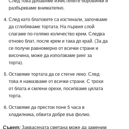
След това добавяме изчистените боровинки и
разбъркваме внимателно.
След като блатовете са изстинали, започваме
да сглобяваме тортата. На първия слой
слагаме по-голямо количество крем. Следва
отново блат, после крем и така до край. (За да
се получи равномерно от всички страни и
височина, може да използваме ринг за
торта).
Оставяме тортата да се стегне леко. След
това я намазваме от всички страни. С трохи
от блата и смлени орехи, посипваме цялата
торта.
Оставяме да престои поне 5 часа в
хладилника, обвита добре във фолио.
Съвет:
Заквасената сметана може да заменим