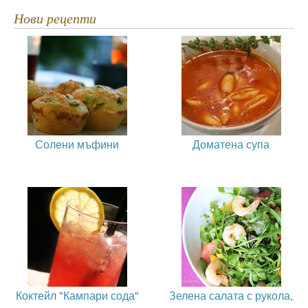
Нови рецепти
Солени мъфини
Доматена супа
Коктейл "Кампари сода"
Зелена салата с рукола,