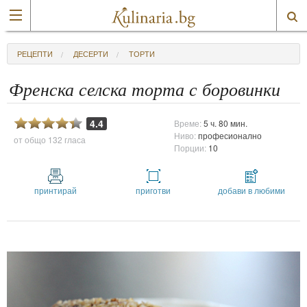
РЕЦЕПТИ
ДЕСЕРТИ
ТОРТИ
Френска селска торта с боровинки
4.4
Време:
5 ч. 80 мин.
Ниво:
професионално
от общо
132 гласа
Порции:
10
принтирай
приготви
добави в любими