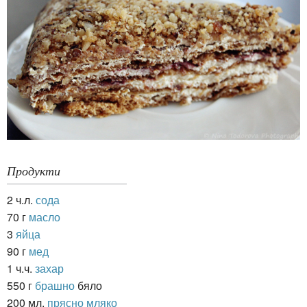
Продукти
2 ч.л.
сода
70 г
масло
3
яйца
90 г
мед
1 ч.ч.
захар
550 г
брашно
бяло
200 мл.
прясно мляко