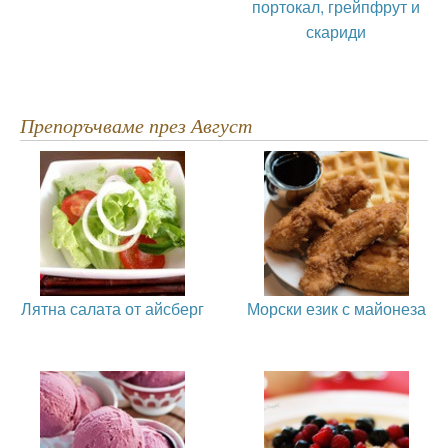
портокал, грейпфрут и
скариди
Препоръчваме през Август
Лятна салата от айсберг
Морски език с майонеза