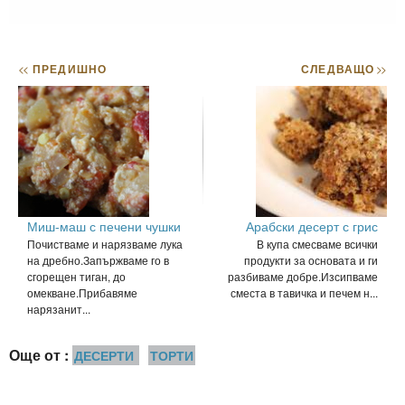
<<
ПРЕДИШНО
СЛЕДВАЩО
>>
Миш-маш с печени чушки
Арабски десерт с грис
Почистваме и нарязваме лука
В купа смесваме всички
на дребно.Запържваме го в
продукти за основата и ги
сгорещен тиган, до
разбиваме добре.Изсипваме
омекване.Прибавяме
сместа в тавичка и печем н...
нарязанит...
Още от :
ДЕСЕРТИ
ТОРТИ