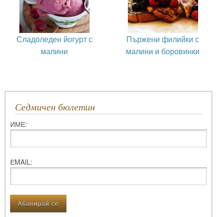
Сладоледен йогурт с
Пържени филийки с
малини
малини и боровинки
Седмичен бюлетин
ИМЕ:
ЕMAIL: