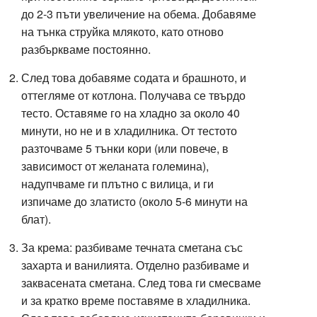
до 2-3 пъти увеличение на обема. Добавяме
на тънка струйка млякото, като отново
разбъркваме постоянно.
След това добавяме содата и брашното, и
оттегляме от котлона. Получава се твърдо
тесто. Оставяме го на хладно за около 40
минути, но не и в хладилника. От тестото
разточваме 5 тънки кори (или повече, в
зависимост от желаната големина),
надупчваме ги плътно с вилица, и ги
изпичаме до златисто (около 5-6 минути на
блат).
За крема: разбиваме течната сметана със
захарта и ванилията. Отделно разбиваме и
заквасената сметана. След това ги смесваме
и за кратко време поставяме в хладилника.