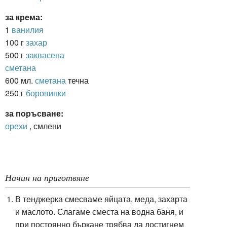
за крема:
1
ванилия
100 г
захар
500 г
заквасена
сметана
600 мл.
сметана
течна
250 г
боровинки
за поръсване:
орехи
, смлени
Начин на приготвяне
В тенджерка смесваме яйцата, меда, захарта
и маслото. Слагаме сместа на водна баня, и
при постоянно бъркане трябва да достигнем