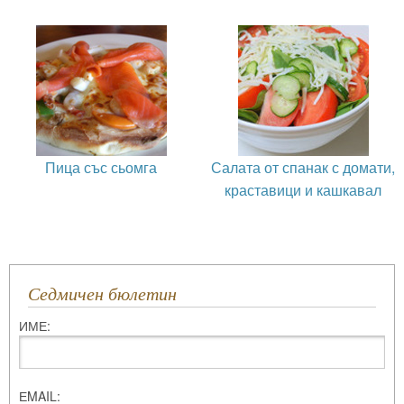
Пица със сьомга
Салата от спанак с домати,
краставици и кашкавал
Седмичен бюлетин
ИМЕ:
ЕMAIL: