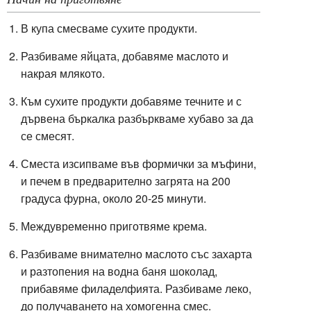
В купа смесваме сухите продукти.
Разбиваме яйцата, добавяме маслото и
накрая млякото.
Към сухите продукти добавяме течните и с
дървена бъркалка разбъркваме хубаво за да
се смесят.
Сместа изсипваме във формички за мъфини,
и печем в предварително загрята на 200
градуса фурна, около 20-25 минути.
Междувременно приготвяме крема.
Разбиваме внимателно маслото със захарта
и разтопения на водна баня шоколад,
прибавяме филаделфията. Разбиваме леко,
до получаването на хомогенна смес.