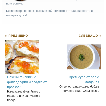
присъствие.
Kulinaria.bg - поднася с любов най-доброто от традиционната и
модерна кухня!
<<
ПРЕДИШНО
СЛЕДВАЩО
>>
Печени филийки с
Крем супа от боб с
филаделфия и сладко от
магданоз
праскови
От вечерта накисваме боба в
студена вода. След това...
Намазваме филийките с
маслото и ги запичаме в
предв...