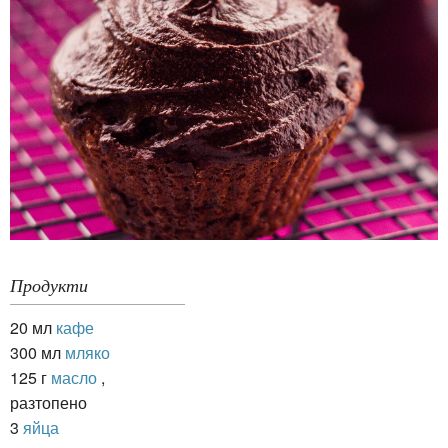
Продукти
20 мл
кафе
300 мл
мляко
125 г
масло
,
разтопено
3
яйца