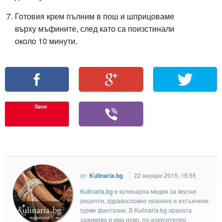
Готовия крем пълним в пош и шприцоваме
върху мъфините, след като са поизстинали
около 10 минути.
Save
от
Kulinaria.bg
22 януари 2015, 16:55
Kulinaria.bg
e кулинарна медия за вкусни
рецепти, здравословно хранене и изтънчени
гурме фантазии. В Kulinaria.bg храната
заживява и има ново, по-изкусително