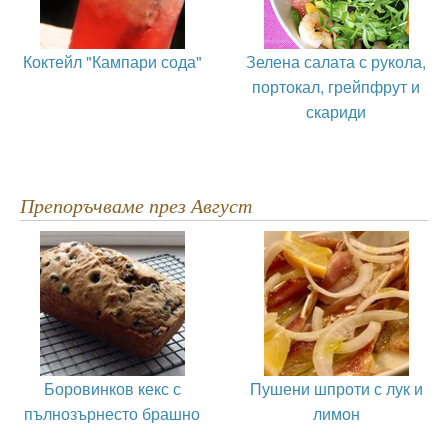
Коктейл "Кампари сода"
Зелена салата с рукола,
портокал, грейпфрут и
скариди
Препоръчваме през Август
Боровинков кекс с
Пушени шпроти с лук и
пълнозърнесто брашно
лимон