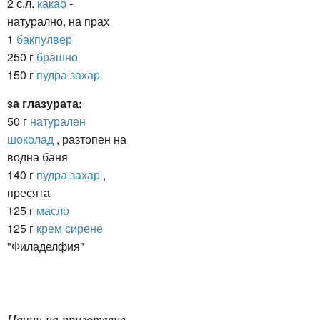
2 с.л.
какао
-
натурално, на прах
1
бакпулвер
250 г
брашно
150 г
пудра захар
за глазурата:
50 г
натурален
шоколад
, разтопен на
водна баня
140 г
пудра захар
,
пресята
125 г
масло
125 г
крем сирене
"Филаделфия"
Начин на приготвяне