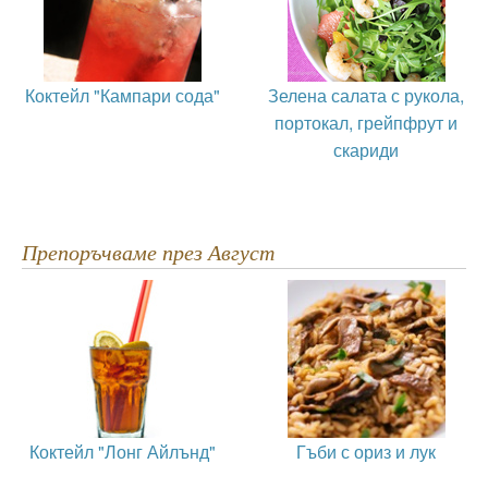
Коктейл "Кампари сода"
Зелена салата с рукола,
портокал, грейпфрут и
скариди
Препоръчваме през Август
Коктейл "Лонг Айлънд"
Гъби с ориз и лук