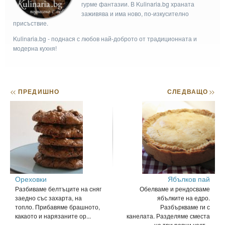
гурме фантазии. В Kulinaria.bg храната
заживява и има ново, по-изкусително
присъствие.
Kulinaria.bg - поднася с любов най-доброто от традиционната и
модерна кухня!
<<
ПРЕДИШНО
СЛЕДВАЩО
>>
Ореховки
Ябълков пай
Разбиваме белтъците на сняг
Обелваме и рендосваме
заедно със захарта, на
ябълките на едро.
топло. Прибавяме брашното,
Разбъркваме ги с
какаото и нарязаните ор...
канелата. Разделяме сместа
на три равни част...