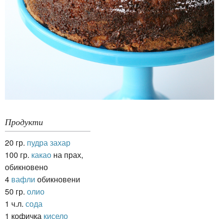
Продукти
20 гр.
пудра захар
100 гр.
какао
на прах,
обикновено
4
вафли
обикновени
50 гр.
олио
1 ч.л.
сода
1 кофичка
кисело