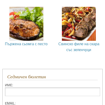
Пържена сьомга с песто
Свинско филе на скара
със зеленчуци
Седмичен бюлетин
ИМЕ:
ЕMAIL: