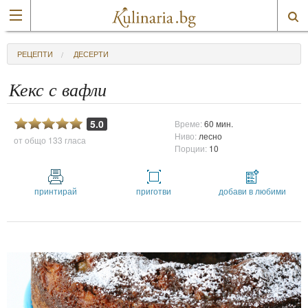
РЕЦЕПТИ
ДЕСЕРТИ
Кекс с вафли
5.0
Време:
60 мин.
Ниво:
лесно
от общо
133 гласа
Порции:
10
принтирай
приготви
добави в любими