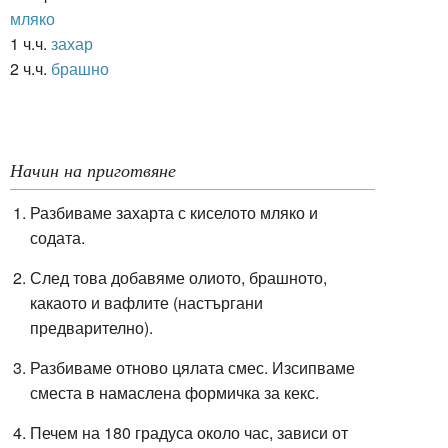
мляко
1 ч.ч.
захар
2 ч.ч.
брашно
Начин на приготвяне
Разбиваме захарта с киселото мляко и
содата.
След това добавяме олиото, брашното,
какаото и вафлите (настъргани
предварително).
Разбиваме отново цялата смес. Изсипваме
сместа в намаслена формичка за кекс.
Печем на 180 градуса около час, зависи от