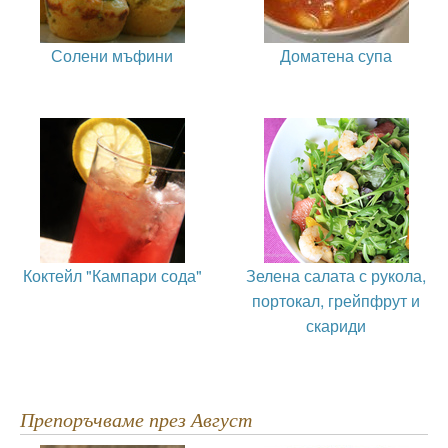
Солени мъфини
Доматена супа
Коктейл "Кампари сода"
Зелена салата с рукола,
портокал, грейпфрут и
скариди
Препоръчваме през Август