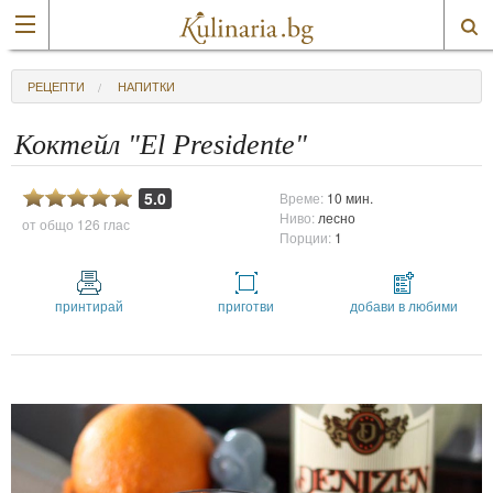
РЕЦЕПТИ
НАПИТКИ
Коктейл "El Presidente"
5.0
Време:
10 мин.
Ниво:
лесно
от общо
126 глас
Порции:
1
принтирай
приготви
добави в любими