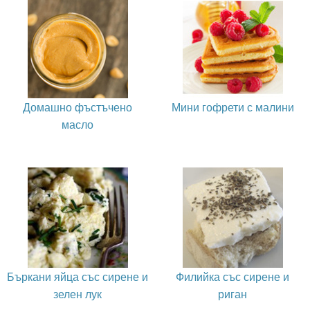
Домашно фъстъчено
Мини гофрети с малини
масло
Бъркани яйца със сирене и
Филийка със сирене и
зелен лук
риган