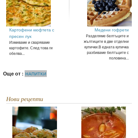
Картофени кюфтета с
Медени гофрети
пресен лук
Разделяме белтъците и
жълтиците в две отделни
Измиваме и сваряваме
купички.В едната купичка
картофите. След това ги
разбиваме белтъците с
обелва...
половина...
Още от :
НАПИТКИ
Нови рецепти