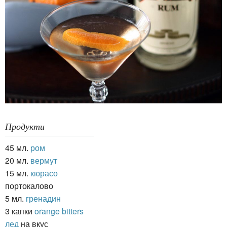
Продукти
45 мл.
ром
20 мл.
вермут
15 мл.
кюрасо
портокалово
5 мл.
гренадин
3 капки
orange bitters
лед
на вкус