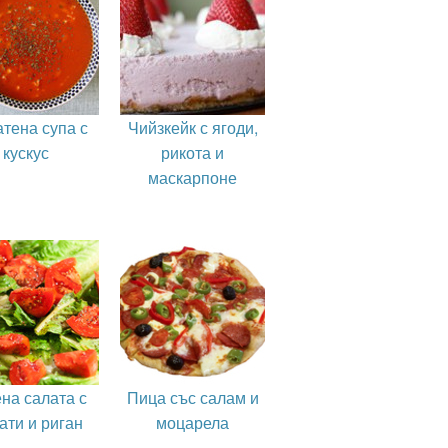
тена супа с
Чийзкейк с ягоди,
кускус
рикота и
маскарпоне
на салата с
Пица със салам и
ати и риган
моцарела