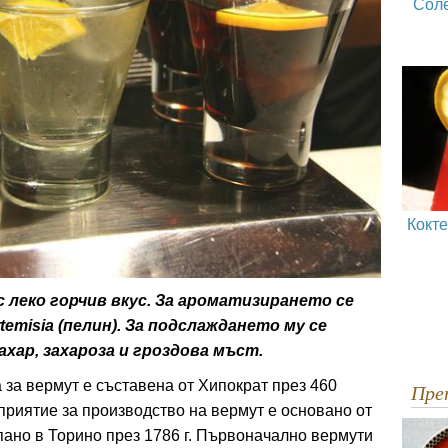
Сол
Кокт
 леко горчив вкус. За ароматизирането се
emisia (пелин). За подслаждането му се
хар, захароза и гроздова мъст.
за вермут е съставена от Хипократ през 460
Пр
приятие за производство на вермут е основано от
ано в Торино през 1786 г. Първоначално вермути