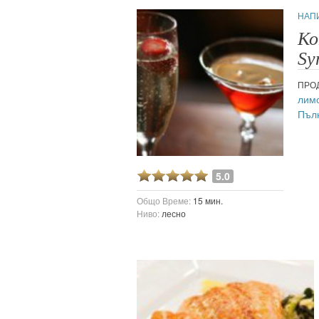
НАП
Ко
Sy
ПРО
лим
Пъл
5.0
Общо Време:
15 мин.
Ниво:
лесно