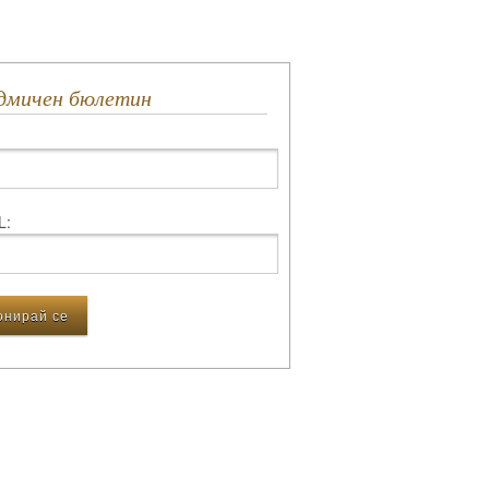
едмичен бюлетин
L: