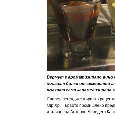
ти
зона
кти
ици
е рецепти
и рецепта
Вермут е ароматизирано вино с
ползват билки от семейство art
ия
ползват само карамелизирана за
ловно
Според легендите първата рецепта 
г.пр.Хр. Първото промишлено пред
ти
италианеца Антонио Бенедето Карп