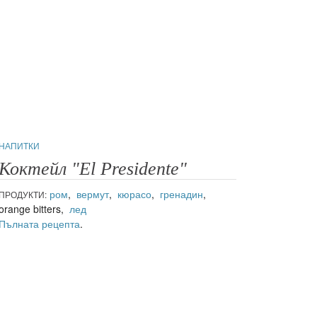
НАПИТКИ
Коктейл "El Presidente"
ром
,
вермут
,
кюрасо
,
гренадин
,
ПРОДУКТИ:
orange bitters,
лед
Пълната рецепта
.