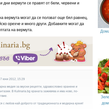
и дни вермути се правят от бели, червени и
а вермута могат да се ползват още бял равнец,
йско орехче и много други. Добавките могат да
ептата на вермута.
Дома
7 юни 2012, 15:29
арна медия за вкусни рецепти, здравословно хранене и
тазии. В Kulinaria.bg храната заживява и има ново, по-
Зеле
твие.
дом
ася с любов най-доброто от традиционната и модерна кухня!