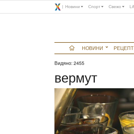
Новини
Спорт
Свежо
Li
НОВИНИ
РЕЦЕПТ
Видяно:
2455
вюта
вермут
итно
 градина
и Chefs