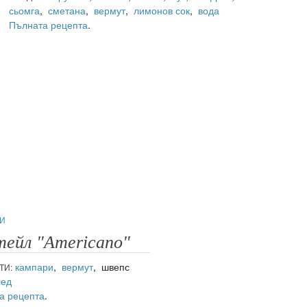
сьомга
,
сметана
,
вермут
,
лимонов сок
,
вода
Пълната рецепта
.
И
тейл "Americano"
кампари
,
вермут
, швепс
ТИ:
лед
а рецепта
.