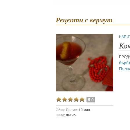
Рецепти с вермут
НАПИ
Кок
ПРОДУ
бърб
Пълн
5.0
Общо Време:
10 мин.
Ниво:
лесно