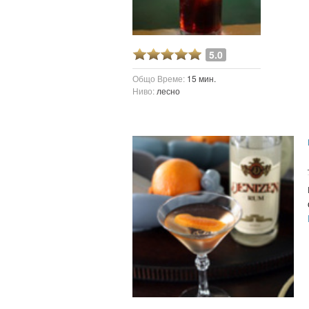
5.0
Общо Време:
15 мин.
Ниво:
лесно