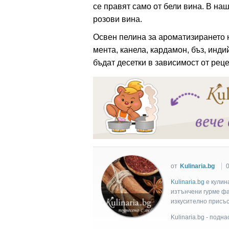
се правят само от бели вина. В наш
розови вина.
ация
Освен пелина за ароматизирането н
мента, канела, кардамон, бъз, инди
бъдат десетки в зависимост от рец
от
Kulinaria.bg
0
Kulinaria.bg
e кулин
изтънчени гурме фан
изкусително присъс
Kulinaria.bg - подн