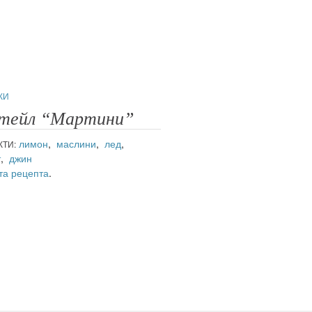
КИ
тейл “Мартини”
лимон
,
маслини
,
лед
,
КТИ:
т
,
джин
та рецепта
.