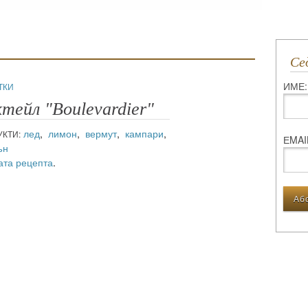
С
ИМЕ:
ТКИ
тейл "Boulevardier"
лед
,
лимон
,
вермут
,
кампари
,
КТИ:
ЕMAI
ън
ата рецепта
.