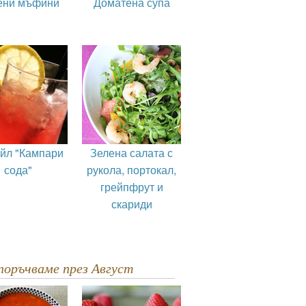
ени мъфини
Доматена супа
ейл "Кампари
Зелена салата с
сода"
рукола, портокал,
грейпфрут и
скариди
епоръчваме през Август