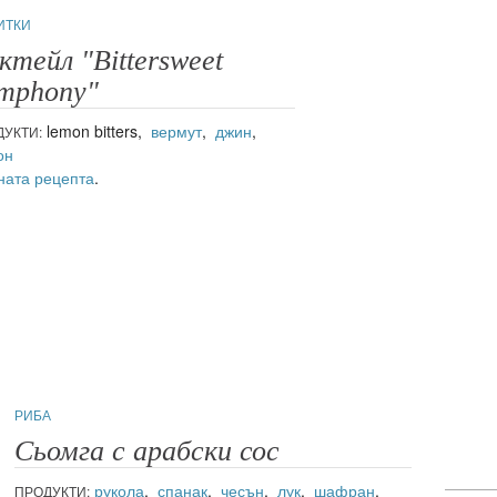
ИТКИ
ктейл "Bittersweet
mphony"
lemon bitters,
вермут
,
джин
,
ДУКТИ:
он
ната рецепта
.
РИБА
Сьомга с арабски сос
рукола
,
спанак
,
чесън
,
лук
,
шафран
,
ПРОДУКТИ: