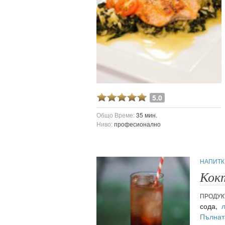
5.0
Общо Време:
35 мин.
Ниво:
професионално
НАПИТК
Кок
ПРОДУК
сода,
Пълнат