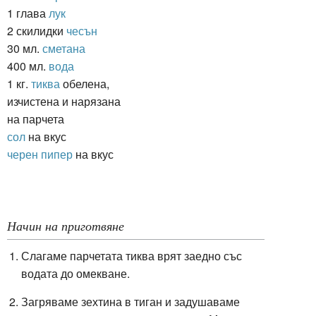
1 глава
лук
2 скилидки
чесън
30 мл.
сметана
400 мл.
вода
1 кг.
тиква
обелена,
изчистена и нарязана
на парчета
сол
на вкус
черен пипер
на вкус
Начин на приготвяне
Слагаме парчетата тиква врят заедно със
водата до омекване.
Загряваме зехтина в тиган и задушаваме