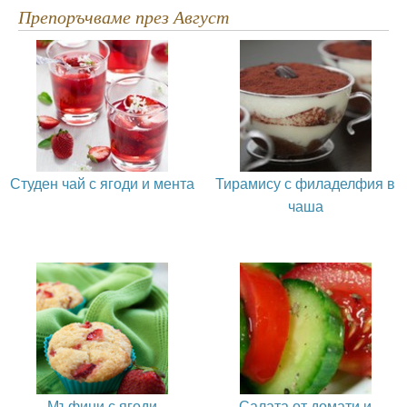
Препоръчваме през Август
Студен чай с ягоди и мента
Тирамису с филаделфия в
чаша
Мъфини с ягоди
Салата от домати и