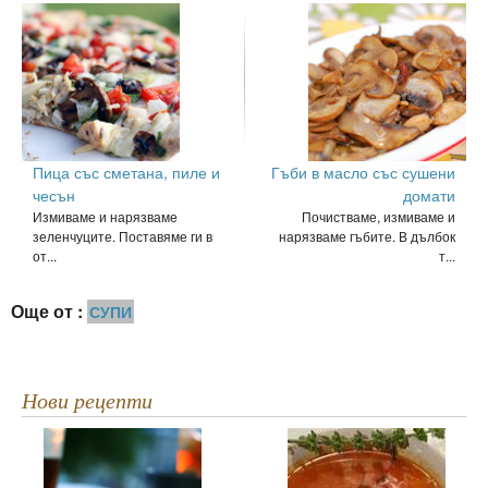
Пица със сметана, пиле и
Гъби в масло със сушени
чесън
домати
Измиваме и нарязваме
Почистваме, измиваме и
зеленчуците. Поставяме ги в
нарязваме гъбите. В дълбок
от...
т...
Още от :
СУПИ
Нови рецепти