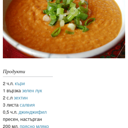
Продукти
2 ч.л.
къри
1 вързка
зелен лук
2 с.л
зехтин
3 листа
салвия
0,5 ч.л.
джинджифил
пресен, настърган
200 мл.
прясно мляко