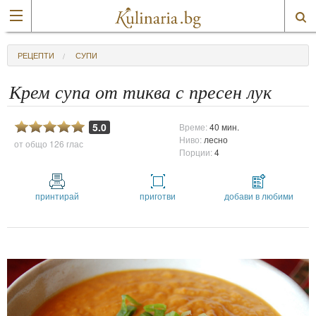
РЕЦЕПТИ
СУПИ
Крем супа от тиква с пресен лук
5.0
Време:
40 мин.
Ниво:
лесно
от общо
126 глас
Порции:
4
принтирай
приготви
добави в любими