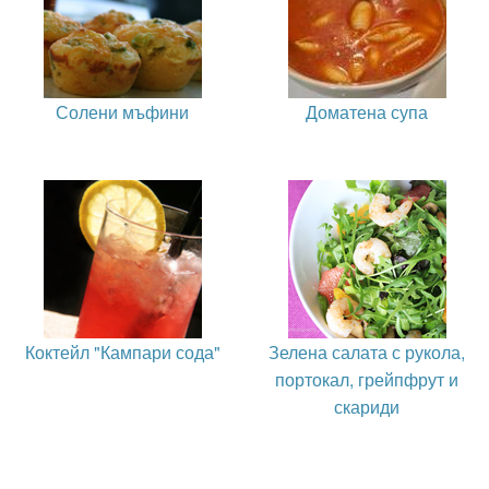
Солени мъфини
Доматена супа
Коктейл "Кампари сода"
Зелена салата с рукола,
портокал, грейпфрут и
скариди