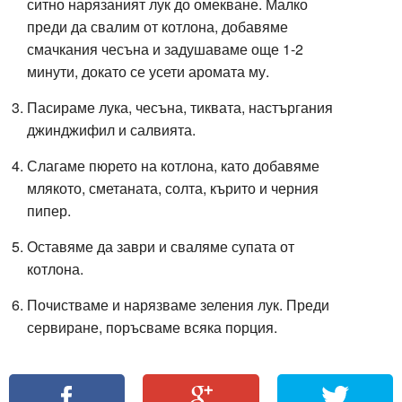
ситно нарязаният лук до омекване. Малко
преди да свалим от котлона, добавяме
смачкания чесъна и задушаваме още 1-2
минути, докато се усети аромата му.
Пасираме лука, чесъна, тиквата, настъргания
джинджифил и салвията.
Слагаме пюрето на котлона, като добавяме
млякото, сметаната, солта,
кърито
и черния
пипер.
Оставяме да заври и сваляме супата от
котлона.
Почистваме и нарязваме зеления лук. Преди
сервиране, поръсваме всяка порция.