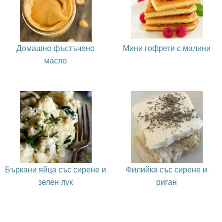
Домашно фъстъчено
Мини гофрети с малини
масло
Бъркани яйца със сирене и
Филийка със сирене и
зелен лук
риган