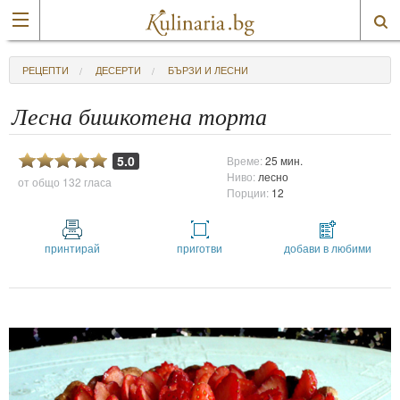
РЕЦЕПТИ
ДЕСЕРТИ
БЪРЗИ И ЛЕСНИ
Лесна бишкотена торта
5.0
Време:
25 мин.
Ниво:
лесно
от общо
132 гласа
Порции:
12
принтирай
приготви
добави в любими