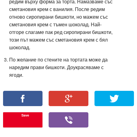
редим върху форма за торта. Намазваме със
сметановия крем с ванилия. После редим
отново сиропирани бишкоти, но мажем със
сметановия крем с тъмен шоколад. Най-
отгоре слагаме пак ред сиропирани бишкоти,
този път мажем със сметановия крем с бял
шоколад.
По желание по стените на тортата може да
наредим прави бишкоти. Доукрасяваме с
ягоди.
Save