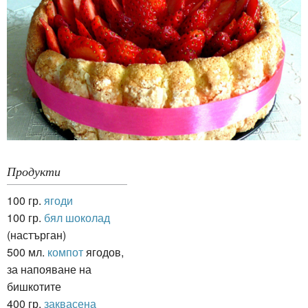
Продукти
100 гр.
ягоди
100 гр.
бял шоколад
(настърган)
500 мл.
компот
ягодов,
за напояване на
бишкотите
400 гр.
заквасена