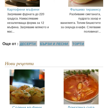
Картофени мъфини
Фалшиво тирамису
Загряваме фурната до 220
Разбиваме сметаната,
градуса. Намасляваме
пудрата захар и
незалепваща форма за 12
ванилията. Топим бишкотите
мъфина. Загряваме млякото и
за секунда в кафе. Слепваме
мас...
половинат...
Още от :
ДЕСЕРТИ
БЪРЗИ И ЛЕСНИ
ТОРТИ
Нови рецепти
Солени мъфини
Доматена супа