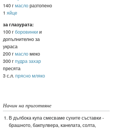
140 г
масло
разтопено
1
яйце
за глазурата:
100 г
боровинки
и
допълнително за
украса
200 г
масло
меко
300 г
пудра захар
пресята
3 с.л.
прясно мляко
Начин на приготвяне
В дълбока купа смесваме сухите съставки -
брашното, бакпулвера, канелата, солта,