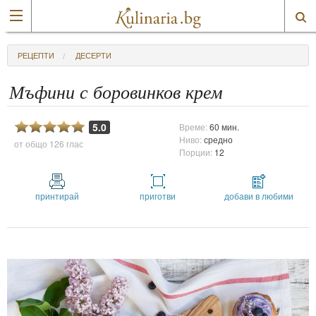
РЕЦЕПТИ
ДЕСЕРТИ
Мъфини с боровинков крем
5.0
Време:
60 мин.
Ниво:
средно
от общо
126 глас
Порции:
12
принтирай
приготви
добави в любими