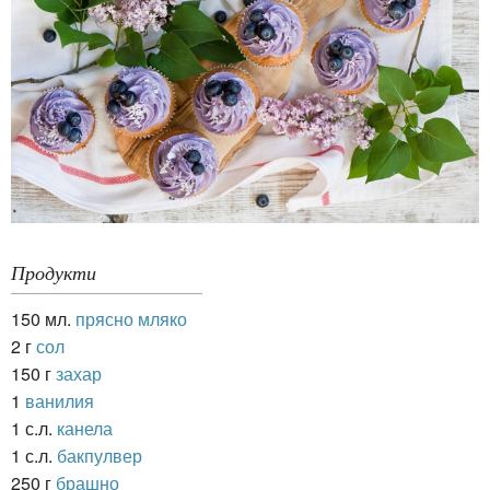
Продукти
150 мл.
прясно мляко
2 г
сол
150 г
захар
1
ванилия
1 с.л.
канела
1 с.л.
бакпулвер
250 г
брашно