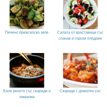
Печено брюкселско зеле
Салата от краставици със
спанак и горски плодове
Бяло ризото със скариди и
Скариди с доматен сос
тиквички