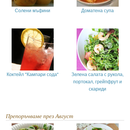
Солени мъфини
Доматена супа
Коктейл "Кампари сода"
Зелена салата с рукола,
портокал, грейпфрут и
скариди
Препоръчваме през Август