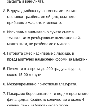
захарта и ванилията.
В друга дълбока купа смесваме течните
съставки - разбиваме яйцето, към него
прибавяме маслото и млякото.
Изсипваме внимателно сухата смес в
течната, като разбъркваме възможно най-
малко пъти, не разбиваме с миксер.
Готовата смес насипваме с лъжица, в
предварително намаслени форми за мъфини.
Печем ги в загрята до 200 градуса фурна,
около 15-20 минути.
Междувременно приготвяме глазурата.
Пасираме боровинките и ги цедим през много
фина цедка. Крайното количество е около 4
супени лъжици боровинково пюре.