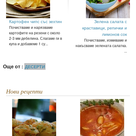
Картофен чипс със зехтин
Зелена салата с
Почистваме и нарязваме
краставици, репички и
картофите на резени с около
лимонов сок
2-3 мм дебелина. Слагаме ги в
Почистваме, измиваме и
купа и добавеме 1 су...
накъсваме зелената салатка.
...
Още от :
ДЕСЕРТИ
Нови рецепти