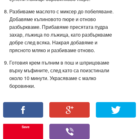
Разбиваме маслото с миксер до побеляване.
Добавяме къпиновото пюре и отново
разбъркваме. Прибавяме пресятата пудра
захар, лъжица по лъжица, като разбъркваме
добре след всяка. Накрая добавяме и
прясното мляко и разбиваме отново.
Готовия крем пълним в пош и шприцоваме
върху мъфините, след като са поизстинали
около 10 минути. Украсяваме с малко
боровинки.
Save