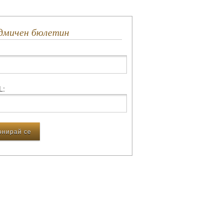
едмичен бюлетин
L: