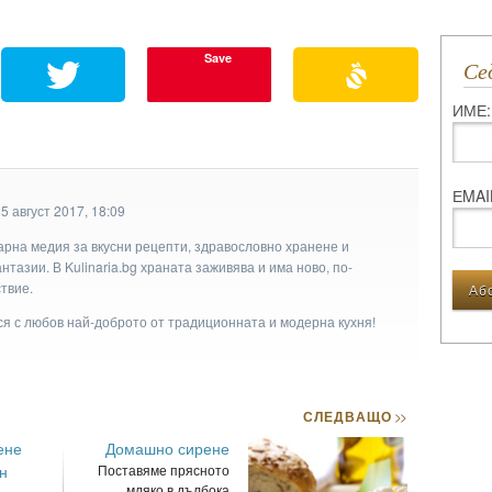
Save
С
ИМЕ:
ЕMAI
5 август 2017, 18:09
арна медия за вкусни рецепти, здравословно хранене и
тазии. В Kulinaria.bg храната заживява и има ново, по-
твие.
ася с любов най-доброто от традиционната и модерна кухня!
СЛЕДВАЩО
>>
ене
Домашно сирене
н
Поставяме прясното
мляко в дълбока