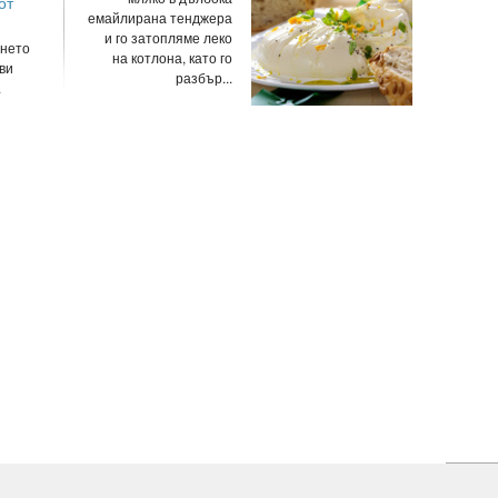
от
емайлирана тенджера
и го затопляме леко
нето
на котлона, като го
ви
разбър...
.