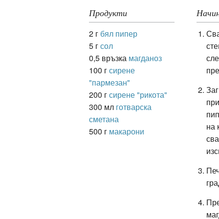
Продукти
Начин
2 г
бял пипер
Сва
ация
5 г
сол
сте
0,5 връзка
магданоз
сле
100 г
сирене
пре
"пармезан"
Заг
200 г
сирене "рикота"
при
300 мл
готварска
пип
сметана
на 
500 г
макарони
сва
изс
Печ
гра
Пре
маг