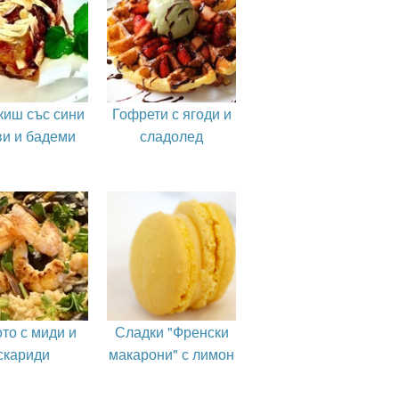
киш със сини
Гофрети с ягоди и
ви и бадеми
сладолед
то с миди и
Сладки "Френски
скариди
макарони" с лимон