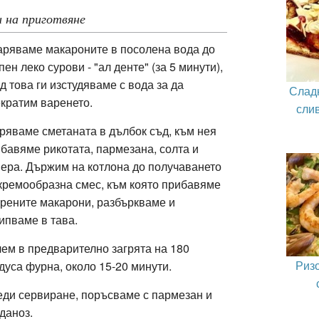
 на приготвяне
ряваме макароните в посолена вода до
пен леко сурови - "ал денте" (за 5 минути),
д това ги изстудяваме с вода за да
Слад
кратим варенето.
сли
ряваме сметаната в дълбок съд, към нея
бавяме рикотата, пармезана, солта и
ера. Държим на котлона до получаването
кремообразна смес, към която прибавяме
рените макарони, разбъркваме и
ипваме в тава.
ем в предварително загрята на 180
Ризо
дуса фурна, около 15-20 минути.
ди сервиране, поръсваме с пармезан и
даноз.