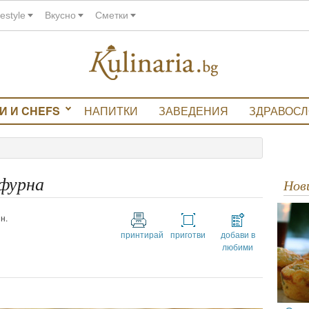
festyle
Вкусно
Сметки
И И CHEFS
НАПИТКИ
ЗАВЕДЕНИЯ
ЗДРАВОС
 фурна
Но
н.
принтирай
приготви
добави в
любими