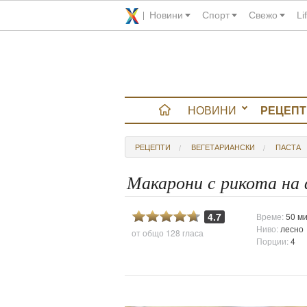
Новини
Спорт
Свежо
Li
НОВИНИ
РЕЦЕПТ
вюта
РЕЦЕПТИ
ВЕГЕТАРИАНСКИ
ПАСТА
итно
Макарони с рикота на
 градина
4.7
Време:
50 ми
Ниво:
лесно
от общо
128 гласа
и Chefs
Порции:
4