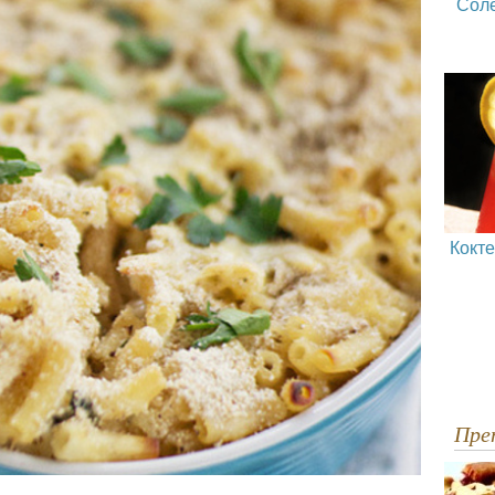
Сол
Кокт
Пр