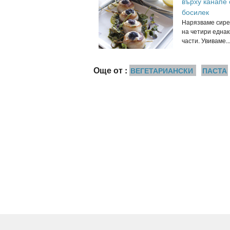
върху канапе 
босилек
Нарязваме сире
на четири еднак
части. Увиваме..
Още от :
ВЕГЕТАРИАНСКИ
ПАСТА