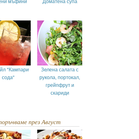
ени мъфини
Доматена супа
ейл "Кампари
Зелена салата с
сода"
рукола, портокал,
грейпфрут и
скариди
епоръчваме през Август