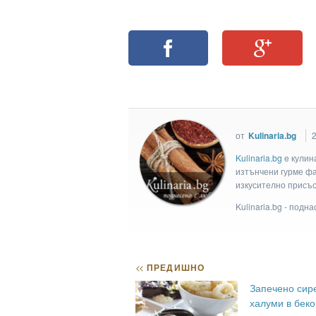
от
Kulinaria.bg
2
Kulinaria.bg
e кулин
изтънчени гурме фан
изкусително присъс
Kulinaria.bg - подн
<<
ПРЕДИШНО
Запечено сир
халуми в беко