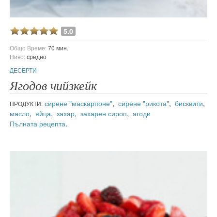
5.0
Общо Време:
70 мин.
Ниво:
средно
ДЕСЕРТИ
Ягодов чийзкейк
сирене "маскарпоне"
,
сирене "рикота"
,
бисквити
,
ПРОДУКТИ:
масло
,
яйца
,
захар
,
захарен сироп
,
ягоди
Пълната рецепта
.