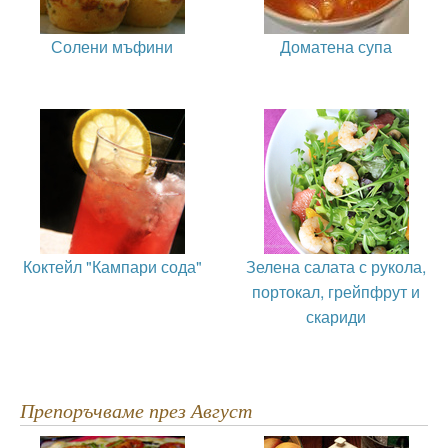
Солени мъфини
Доматена супа
Коктейл "Кампари сода"
Зелена салата с рукола,
портокал, грейпфрут и
скариди
Препоръчваме през Август