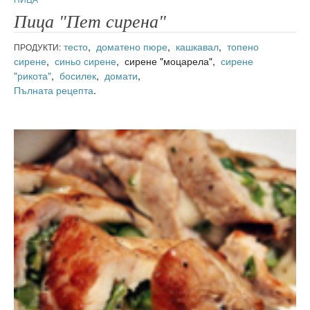
Пица "Пет сирена"
тесто
,
доматено пюре
,
кашкавал
,
топено
ПРОДУКТИ:
сирене
,
синьо сирене
, сирене "моцарела",
сирене
"рикота"
,
босилек
,
домати
,
Пълната рецепта
.