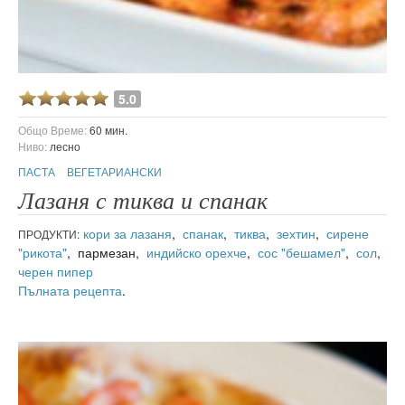
5.0
Общо Време:
60 мин.
Ниво:
лесно
ПАСТА
ВЕГЕТАРИАНСКИ
Лазаня с тиква и спанак
кори за лазаня
,
спанак
,
тиква
,
зехтин
,
сирене
ПРОДУКТИ:
"рикота"
, пармезан,
индийско орехче
,
сос "бешамел"
,
сол
,
черен пипер
Пълната рецепта
.