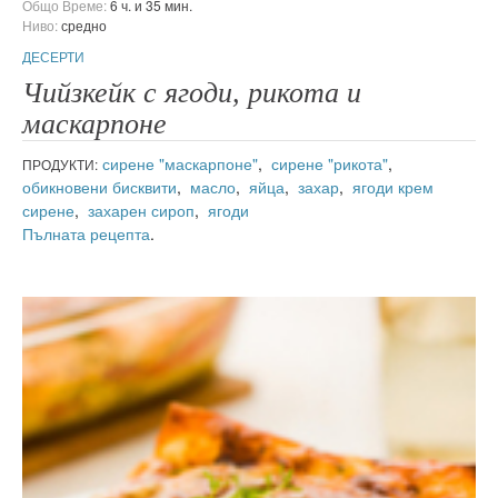
Общо Време:
6 ч. и 35 мин.
Ниво:
средно
ДЕСЕРТИ
Чийзкейк с ягоди, рикота и
маскарпоне
сирене "маскарпоне"
,
сирене "рикота"
,
ПРОДУКТИ:
обикновени бисквити
,
масло
,
яйца
,
захар
,
ягоди
крем
сирене
,
захарен сироп
,
ягоди
Пълната рецепта
.