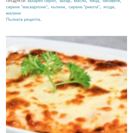
захарен сироп
,
захар
,
масло
,
яйца
,
бисквити
,
ПРОДУКТИ:
сирене "маскарпоне"
,
къпини
,
сирене "рикота"
,
ягоди
,
малини
Пълната рецепта
.