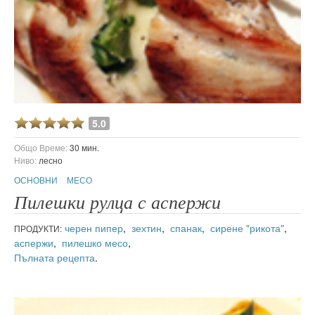
5.0
Общо Време:
30 мин.
Ниво:
лесно
ОСНОВНИ
МЕСО
Пилешки рулца с аспержи
черен пипер
,
зехтин
,
спанак
,
сирене "рикота"
,
ПРОДУКТИ:
аспержи
,
пилешко месо
,
Пълната рецепта
.