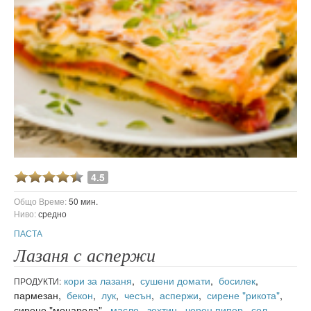
4.5
Общо Време:
50 мин.
Ниво:
средно
ПАСТА
Лазаня с аспержи
кори за лазаня
,
сушени домати
,
босилек
,
ПРОДУКТИ:
пармезан,
бекон
,
лук
,
чесън
,
аспержи
,
сирене "рикота"
,
сирене "моцарела",
масло
,
зехтин
,
черен пипер
,
сол