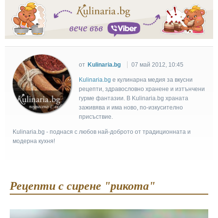
от
Kulinaria.bg
07 май 2012, 10:45
Kulinaria.bg
e кулинарна медия за вкусни
рецепти, здравословно хранене и изтънчени
гурме фантазии. В Kulinaria.bg храната
заживява и има ново, по-изкусително
присъствие.
Kulinaria.bg - поднася с любов най-доброто от традиционната и
модерна кухня!
Рецепти с сирене "рикота"