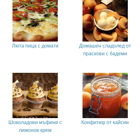
Люта пица с домати
Домашен сладолед от
праскови с бадеми
Шоколадови мъфини с
Конфитюр от кайсии
лимонов крем