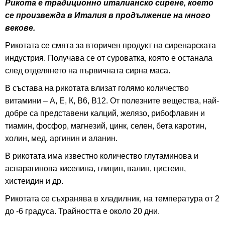
Рикота е традиционно италианско сирене, което
се произвежда в Италия в продължение на много
векове.
Рикотата се смята за вторичен продукт на сиренарската
индустрия. Получава се от суроватка, която е останала
след отделянето на първичната сирна маса.
В състава на рикотата влизат голямо количество
витамини – А, Е, К, В6, В12. От полезните вещества, най-
добре са представени калций, желязо, рибофлавин и
тиамин, фосфор, магнезий, цинк, селен, бета каротин,
холин, мед, аргинин и аланин.
В рикотата има известно количество глутаминова и
аспарагинова киселина, глицин, валин, цистеин,
хистеидин и др.
Рикотата се съхранява в хладилник, на температура от 2
до -6 градуса. Трайността е около 20 дни.