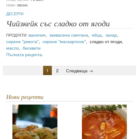
Ниво:
лесно
ДЕСЕРТИ
Чийзкейк със сладко от ягоди
ванилия
,
заквасена сметана
,
яйца
,
захар
,
ПРОДУКТИ:
сирене "рикота"
,
сирене "маскарпоне"
, сладко от ягоди,
масло
,
бисквити
Пълната рецепта
.
1
2
Следваща →
Нови рецепти