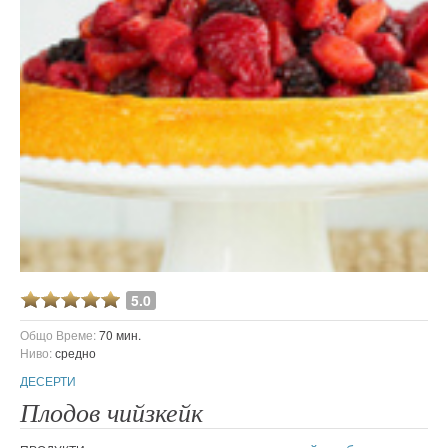
5.0
Общо Време:
70 мин.
Ниво:
средно
ДЕСЕРТИ
Плодов чийзкейк