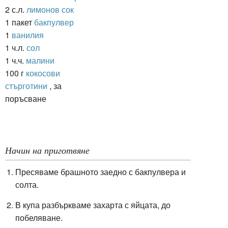
2 с.л.
лимонов сок
1 пакет
бакпулвер
1
ванилия
1 ч.л.
сол
1 ч.ч.
малини
100 г
кокосови
стърготини
, за
поръсване
Начин на приготвяне
Пресяваме брашното заедно с бакпулвера и
солта.
В купа разбъркваме захарта с яйцата, до
побеляване.