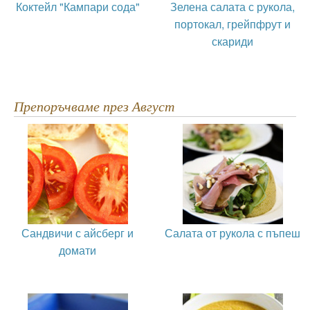
Коктейл "Кампари сода"
Зелена салата с рукола,
портокал, грейпфрут и
скариди
Препоръчваме през Август
Сандвичи с айсберг и
Салата от рукола с пъпеш
домати