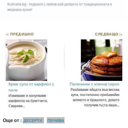
Kulinaria.bg - поднася с любов най-доброто от традиционната и
модерна кухня!
<<
ПРЕДИШНО
СЛЕДВАЩО
>>
Крем супа от карфиол с
Палачинки с кленов сироп
пиле
Разбиваме яйцата във висока
купа, постепенно прибавяйки
Измиваме и начупваме
млякото и брашното, докато
карфиола на букетчета.
получим гъста каша...
Сварява...
Още от :
ДЕСЕРТИ
ПЕЧИВА