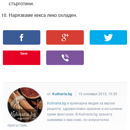
стърготини.
Нарязваме кекса леко охладен.
Save
от
Kulinaria.bg
15 ноември 2013, 15:35
Kulinaria.bg
e кулинарна медия за вкусни
рецепти, здравословно хранене и изтънчени
гурме фантазии. В Kulinaria.bg храната
заживява и има ново, по-изкусително
присъствие.