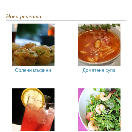
Нови рецепти
Солени мъфини
Доматена супа