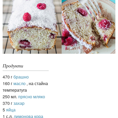
Продукти
470 г
брашно
160 г
масло
, на стайна
температуrа
250 мл.
прясно мляко
370 г
захар
5
яйца
1 с.л.
лимонова кора