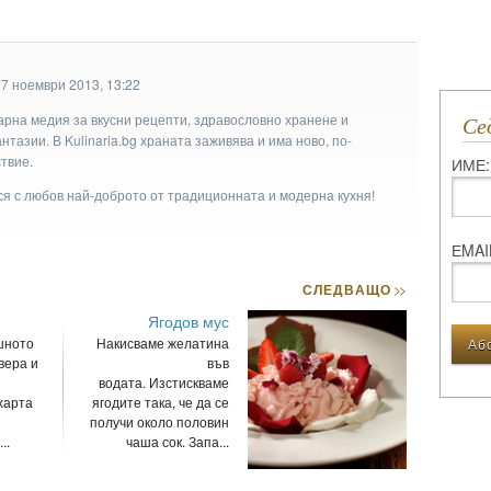
27 ноември 2013, 13:22
арна медия за вкусни рецепти, здравословно хранене и
С
тазии. В Kulinaria.bg храната заживява и има ново, по-
твие.
ИМЕ:
ася с любов най-доброто от традиционната и модерна кухня!
ЕMAI
СЛЕДВАЩО
>>
Ягодов мус
шното
Накисваме желатина
вера и
във
водата. Изстискваме
харта
ягодите така, че да се
получи около половин
..
чаша сок. Запа...