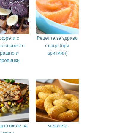
офрети с
Рецепта за здраво
нозърнесто
сърце (при
рашно и
аритмия)
оровинки
шко филе на
Колачета
скара