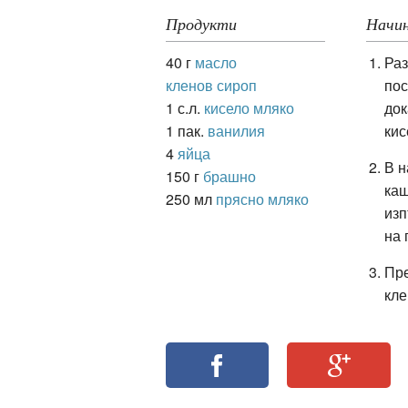
Продукти
Начин
40 г
масло
Раз
ация
кленов сироп
пос
1 с.л.
кисело мляко
док
1 пак.
ванилия
кис
4
яйца
В н
150 г
брашно
каш
250 мл
прясно мляко
изп
на 
Пре
кле