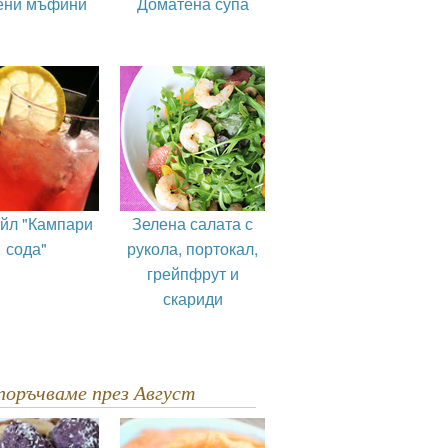
ени мъфини
Доматена супа
ейл "Кампари
Зелена салата с
сода"
рукола, портокал,
грейпфрут и
скариди
епоръчваме през Август