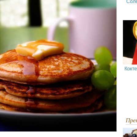
Сол
Кокт
Пр