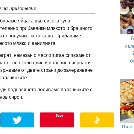
 на приготвяне
биваме яйцата във висока купа,
тепенно прибавяйки млякото и брашното,
ато получим гъста каша. Прибавяме
Г
елото мляко и ванилията.
пъл
б
агрят, намазан с масло тиган сипваме от
б
ата - по около един и половина черпак и
ържваме от двете страни до зачервяване
палачинките.
ди поднасянето поливаме палачинките с
нов сироп.
Save
Пиле