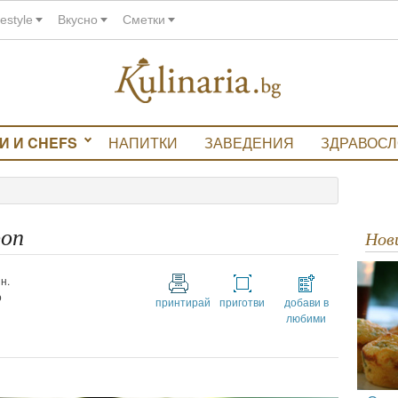
festyle
Вкусно
Сметки
И И CHEFS
НАПИТКИ
ЗАВЕДЕНИЯ
ЗДРАВОС
роп
Но
н.
о
принтирай
приготви
добави в
любими