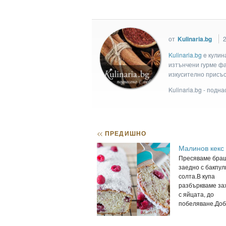
от
Kulinaria.bg
Kulinaria.bg
e кулин
изтънчени гурме фан
изкусително присъс
Kulinaria.bg - подн
<<
ПРЕДИШНО
Малинов кекс
Пресяваме бра
заедно с бакпул
солта.В купа
разбъркваме за
с яйцата, до
побеляване.Доб.