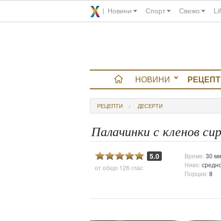
Новини
Спорт
Свежо
Li
НОВИНИ
РЕЦЕПТ
вюта
РЕЦЕПТИ
ДЕСЕРТИ
итно
Палачинки с кленов си
 градина
5.0
Време:
30 ми
Ниво:
средн
от общо
126 глас
и Chefs
Порции:
8