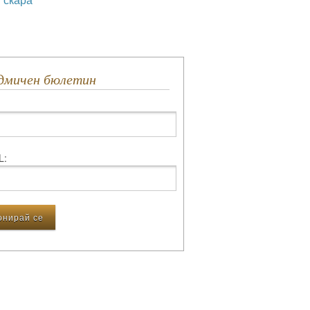
едмичен бюлетин
L: