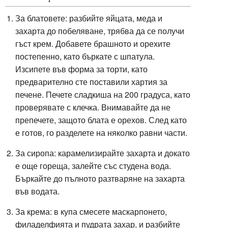
За блатовете: разбийте яйцата, меда и
захарта до побеляване, трябва да се получи
гъст крем. Добавете брашното и орехите
постепенно, като бъркате с шпатула.
Изсипете във форма за торти, като
предварително сте поставили хартия за
печене. Печете сладкиша на 200 градуса, като
проверявате с клечка. Внимавайте да не
препечете, защото блата е орехов. След като
е готов, го разделете на няколко равни части.
За сиропа: карамелизирайте захарта и докато
е още гореща, залейте със студена вода.
Бъркайте до пълното разтваряне на захарта
във водата.
За крема: в купа смесете маскарпонето,
филаделфията и пудрата захар, и разбийте