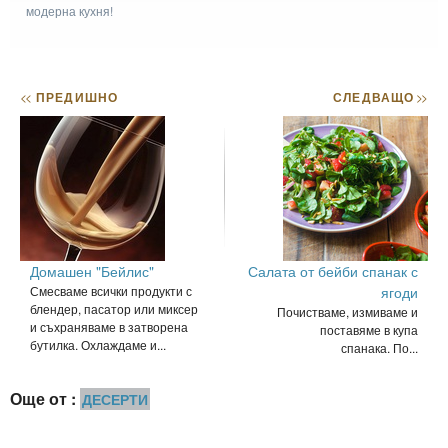
модерна кухня!
<<
ПРЕДИШНО
СЛЕДВАЩО
>>
Домашен "Бейлис"
Салата от бейби спанак с
Смесваме всички продукти с
ягоди
блендер, пасатор или миксер
Почистваме, измиваме и
и съхраняваме в затворена
поставяме в купа
бутилка. Охлаждаме и...
спанака. По...
Още от :
ДЕСЕРТИ