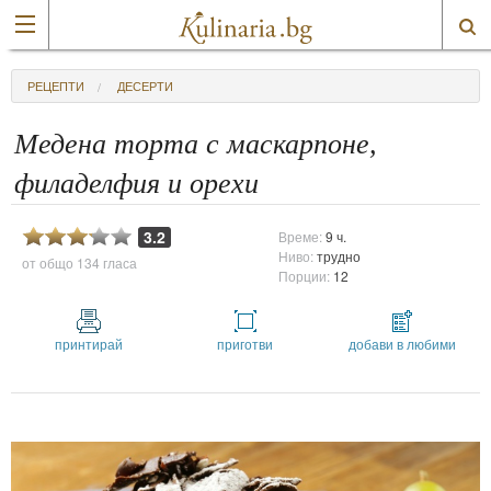
РЕЦЕПТИ
ДЕСЕРТИ
Медена торта с маскарпоне,
филаделфия и орехи
3.2
Време:
9 ч.
Ниво:
трудно
от общо
134 гласа
Порции:
12
принтирай
приготви
добави в любими