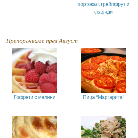
портокал, грейпфрут и
скариди
Препоръчваме през Август
Гофрети с малини
Пица "Маргарита"