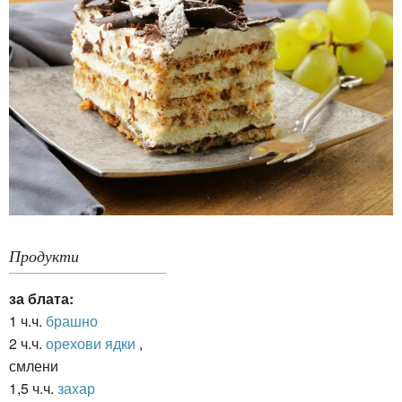
Продукти
за блата:
1 ч.ч.
брашно
2 ч.ч.
орехови ядки
,
смлени
1,5 ч.ч.
захар