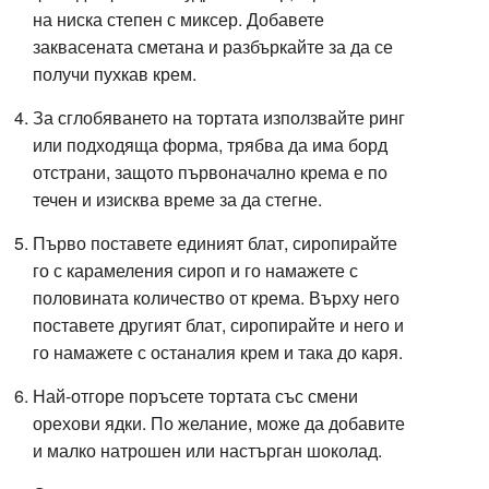
на ниска степен с миксер. Добавете
заквасената сметана и разбъркайте за да се
получи пухкав крем.
За сглобяването на тортата използвайте ринг
или подходяща форма, трябва да има борд
отстрани, защото първоначално крема е по
течен и изисква време за да стегне.
Първо поставете единият блат, сиропирайте
го с карамеления сироп и го намажете с
половината количество от крема. Върху него
поставете другият блат, сиропирайте и него и
го намажете с останалия крем и така до каря.
Най-отгоре поръсете тортата със смени
орехови ядки. По желание, може да добавите
и малко натрошен или настърган шоколад.