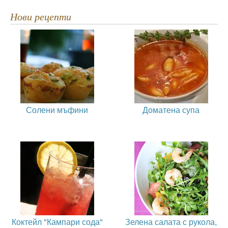
Нови рецепти
Солени мъфини
Доматена супа
Коктейл "Кампари сода"
Зелена салата с рукола,