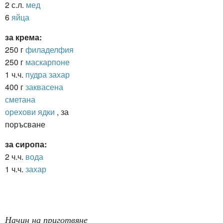
2 с.л.
мед
6
яйца
за крема:
250 г
филаделфия
250 г
маскарпоне
1 ч.ч.
пудра захар
400 г
заквасена
сметана
орехови ядки
, за
поръсване
за сиропа:
2 ч.ч.
вода
1 ч.ч.
захар
Начин на приготвяне