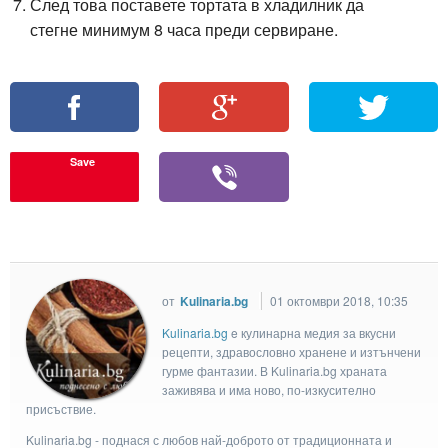
След това поставете тортата в хладилник да
стегне минимум 8 часа преди сервиране.
Save
от
Kulinaria.bg
01 октомври 2018, 10:35
Kulinaria.bg
e кулинарна медия за вкусни
рецепти, здравословно хранене и изтънчени
гурме фантазии. В Kulinaria.bg храната
заживява и има ново, по-изкусително
присъствие.
Kulinaria.bg - поднася с любов най-доброто от традиционната и