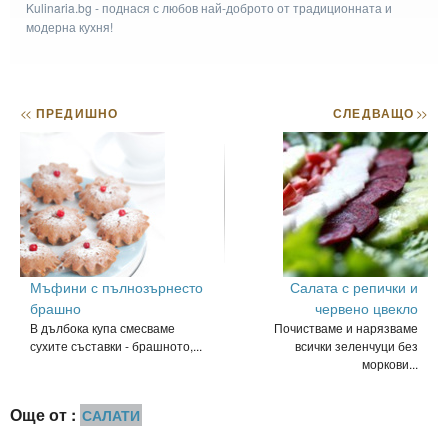
Kulinaria.bg - поднася с любов най-доброто от традиционната и
модерна кухня!
<<
ПРЕДИШНО
СЛЕДВАЩО
>>
Мъфини с пълнозърнесто
Салата с репички и
брашно
червено цвекло
В дълбока купа смесваме
Почистваме и нарязваме
сухите съставки - брашното,...
всички зеленчуци без
моркови...
Още от :
САЛАТИ