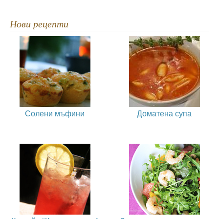
Нови рецепти
Солени мъфини
Доматена супа