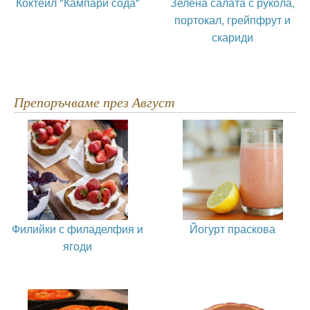
Коктейл "Кампари сода"
Зелена салата с рукола,
портокал, грейпфрут и
скариди
Препоръчваме през Август
Филийки с филаделфия и
Йогурт праскова
ягоди