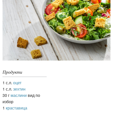
Продукти
1 с.л.
оцет
1 с.л.
зехтин
30 г
маслини
вид по
избор
1
краставица