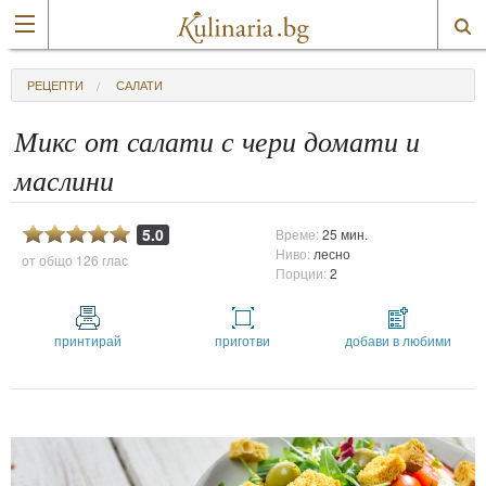
РЕЦЕПТИ
САЛАТИ
Микс от салати с чери домати и
маслини
5.0
Време:
25 мин.
Ниво:
лесно
от общо
126 глас
Порции:
2
принтирай
приготви
добави в любими