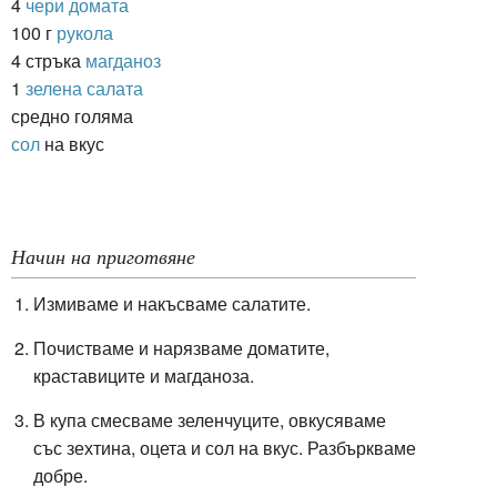
4
чери домата
100 г
рукола
4 стръка
магданоз
1
зелена салата
средно голяма
сол
на вкус
Начин на приготвяне
Измиваме и накъсваме салатите.
Почистваме и нарязваме доматите,
краставиците и магданоза.
В купа смесваме зеленчуците, овкусяваме
със зехтина, оцета и сол на вкус. Разбъркваме
добре.