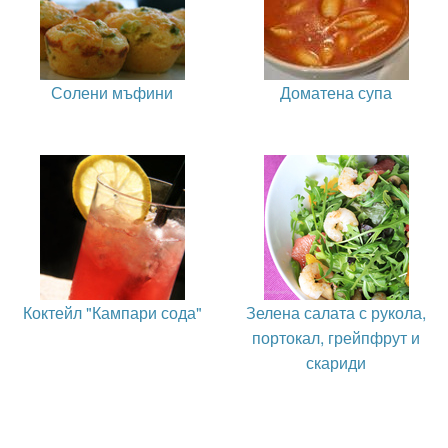
Солени мъфини
Доматена супа
Коктейл "Кампари сода"
Зелена салата с рукола,
портокал, грейпфрут и
скариди