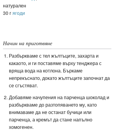
натурален
30 г
ягоди
Начин на приготвяне
Разбъркваме с тел жълтъците, захарта и
какаото, и ги поставяме върху тенджера с
вряща вода на котлона. Бъркаме
непрекъснато, докато жълтъците започнат да
се сгъстяват.
Добавяме начупения на парченца шоколад и
разбъркваме до разтопяването му, като
внимаваме да не останат бучици или
парченца, а кремът да стане напълно
хомогенен.