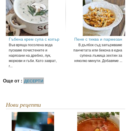
Гъбена крем супа с копър
Пене с тиква и пармезан
Във вряща посолена вода
В дълбок съд запържваме
пускаме почистените и
панчетата или бекона в една
нарязани на дребно, лук,
супена лъжица зехтин за
моркови и гъби. Като заврат,
няколко минути. Добавяме ...
г...
Още от :
ДЕСЕРТИ
Нови рецепти