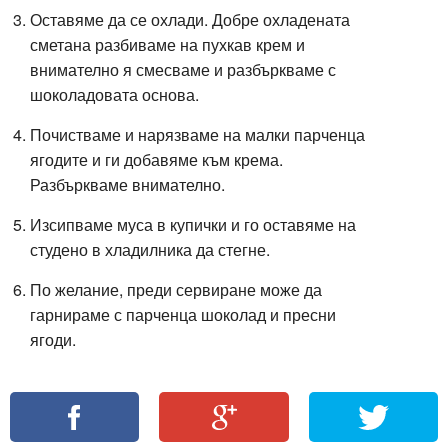
Оставяме да се охлади. Добре охладената
сметана разбиваме на пухкав крем и
внимателно я смесваме и разбъркваме с
шоколадовата основа.
Почистваме и нарязваме на малки парченца
ягодите и ги добавяме към крема.
Разбъркваме внимателно.
Изсипваме муса в купички и го оставяме на
студено в хладилника да стегне.
По желание, преди сервиране може да
гарнираме с парченца шоколад и пресни
ягоди.