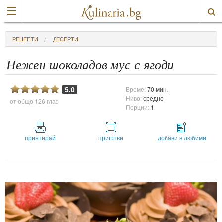
РЕЦЕПТИ
ДЕСЕРТИ
Нежен шоколадов мус с ягоди
5.0
Време:
70 мин.
Ниво:
средно
от общо
126 глас
Порции:
1
принтирай
приготви
добави в любими