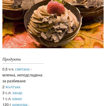
Продукти
0,5 ч.ч.
сметана
-
млечна, неподсладена
за разбиване
2
жълтъка
3 с.л.
захар
1 с.л.
какао
120 г
шоколад
,