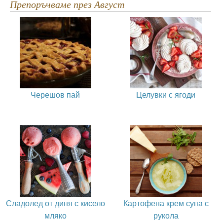
Препоръчваме през Август
Черешов пай
Целувки с ягоди
Сладолед от диня с кисело
Картофена крем супа с
мляко
рукола