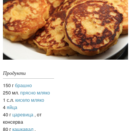
Продукти
150 г
брашно
250 мл.
прясно мляко
1 с.л.
кисело мляко
4
яйца
40 г
царевица
, от
консерва
80 г
кашкавал
,