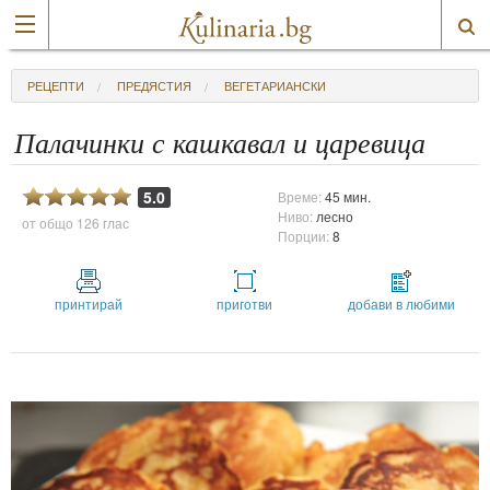
РЕЦЕПТИ
ПРЕДЯСТИЯ
ВЕГЕТАРИАНСКИ
Палачинки с кашкавал и царевица
5.0
Време:
45 мин.
Ниво:
лесно
от общо
126 глас
Порции:
8
принтирай
приготви
добави в любими