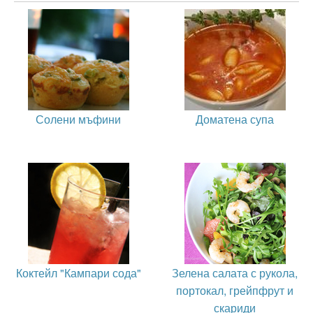
Солени мъфини
Доматена супа
Коктейл "Кампари сода"
Зелена салата с рукола,
портокал, грейпфрут и
скариди