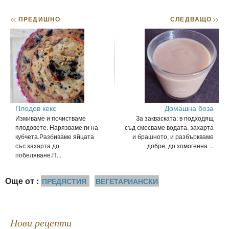
<<
ПРЕДИШНО
СЛЕДВАЩО
>>
Плодов кекс
Домашна боза
Измиваме и почистваме
За закваската: в подходящ
плодовете. Нарязваме ги на
съд смесваме водата, захарта
кубчета.Разбиваме яйцата
и брашното, и разбъркваме
със захарта до
добре, до хомогенна ...
побеляване.П...
Още от :
ПРЕДЯСТИЯ
ВЕГЕТАРИАНСКИ
Нови рецепти