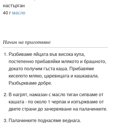
настърган
40 г
масло
Начин на приготвяне
Разбиваме яйцата във висока купа,
постепенно прибавяйки млякото и брашното,
докато получим гъста каша. Прибавяме
киселото мляко, царевицата и кашкавала.
Разбъркваме добре.
В нагрят, намазан с масло тиган сипваме от
кашата - по около 1 черпак и изпържваме от
двете страни до зачервяване на палачинките.
Палачинките поднасяме веднага.