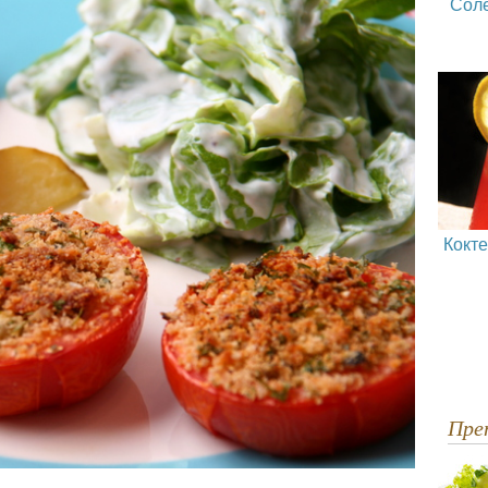
Сол
Кокт
Пр