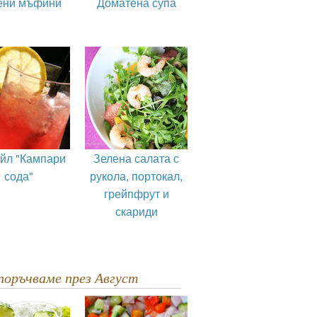
ени мъфини
Доматена супа
ейл "Кампари
Зелена салата с
сода"
рукола, портокал,
грейпфрут и
скариди
епоръчваме през Август