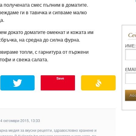
а получената смес пълним в доматите.
еждаме ги в тавичка и сипваме малко
а.
ем докато доматите омекнат и кожата им
С
сбръчка, на средна до силна фурна.
ИМЕ:
вираме топли, с гарнитура от пържени
тофи и свежа салата.
ЕMAI
Save
4 октомври 2015, 13:33
арна медия за вкусни рецепти, здравословно хранене и
тазии. В Kulinaria.bg храната заживява и има ново, по-