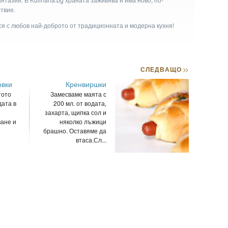
твие.
ася с любов най-доброто от традиционната и модерна кухня!
СЛЕДВАЩО
>>
овки
Кренвиршки
тото
Замесваме маята с
дата в
200 мл. от водата,
захарта, щипка сол и
ване и
няколко лъжици
брашно. Оставяме да
втаса.Сл...