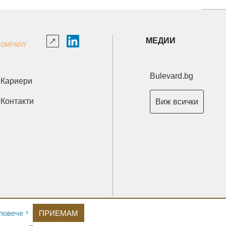
МЕДИИ
Bulevard.bg
Кариери
Контакти
Виж всички
Copyright © 2026 Ксениум ООД. Всички права запазени.
повече
ПРИЕМАМ
Developed by
XeniumCompany.com