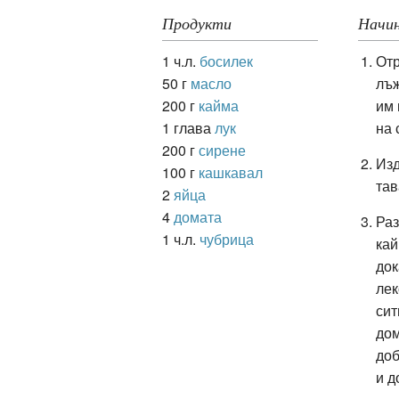
Продукти
Начин
1 ч.л.
босилек
Отр
ация
50 г
масло
лъж
200 г
кайма
им 
1 глава
лук
на 
200 г
сирене
Изд
100 г
кашкавал
тав
2
яйца
4
домата
Раз
1 ч.л.
чубрица
кай
док
лек
сит
дом
доб
и д