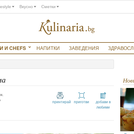
festyle
Вкусно
Сметки
И И CHEFS
НАПИТКИ
ЗАВЕДЕНИЯ
ЗДРАВОС
ма
Но
н.
о
принтирай
приготви
добави в
любими