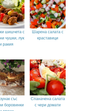
ки шишчета с
Шарена салата с
ни чушки, лук
краставици
и ракия
зунак със
Спаначена салата
и боровинки
с чери домати
и орехи