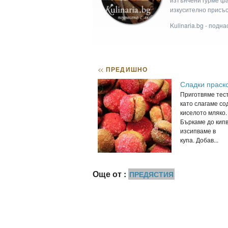
изкусително присъс
Kulinaria.bg - подн
<<
ПРЕДИШНО
Сладки праск
Приготвяме тес
като слагаме со
киселото мляко.
Бъркаме до кип
изсипваме в
купа. Добав...
Още от :
ПРЕДЯСТИЯ