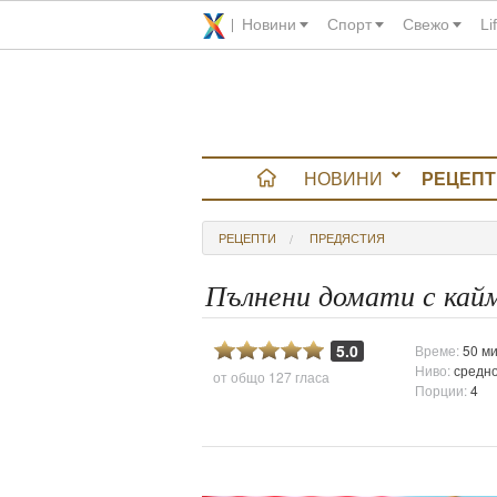
Новини
Спорт
Свежо
Li
НОВИНИ
РЕЦЕПТ
вюта
РЕЦЕПТИ
ПРЕДЯСТИЯ
итно
Пълнени домати с кай
 градина
5.0
Време:
50 ми
Ниво:
средн
от общо
127 гласа
и Chefs
Порции:
4