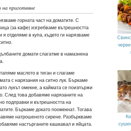
 на приготвяне
язваме горната част на доматите. С
ица (за кафе) изгребваме вътрешността
и я отделяме в купа, където ги нарязваме
Свинс
ситно.
черве
ълбаните домати слагатме в намазнена
а.
тапяме маслото в тиган и слагаме
мата с нарязания на ситно лук. Бъркаме
ато лукът омекне, а каймата се поизпържи
о. След това добавяме нарязаните на
но подправки и вътрешността на
атите. Бъркаме докато поомекнат. Тогава
Ко
авяме натрошеното сирене. Разбъркваме
сушен
обавяме настърганите кашкавал и яйцата.