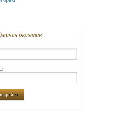
едмичен бюлетин
L: