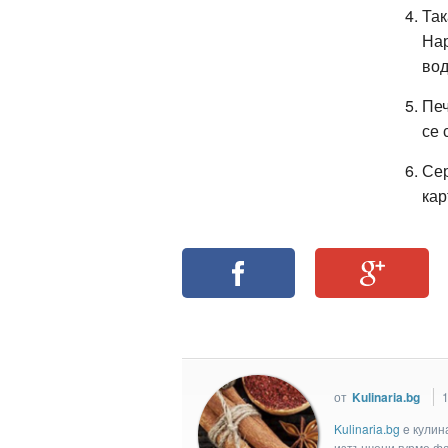
Так
Нар
вод
Печ
се 
Сер
кар
от
Kulinaria.bg
1
Kulinaria.bg
e кулин
изтънчени гурме фан