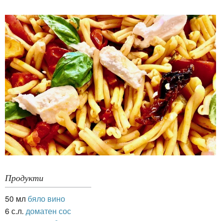
Продукти
50 мл
бяло вино
6 с.л.
доматен сос