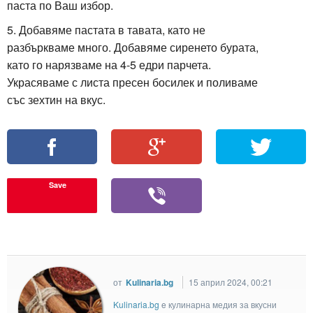
паста по Ваш избор.
5. Добавяме пастата в тавата, като не
разбъркваме много. Добавяме сиренето бурата,
като го нарязваме на 4-5 едри парчета.
Украсяваме с листа пресен босилек и поливаме
със зехтин на вкус.
Save
от
Kulinaria.bg
15 април 2024, 00:21
Kulinaria.bg
e кулинарна медия за вкусни