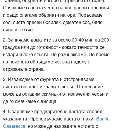
тавичка, обърнати нагоре с отрязаната страна.
Срязваме главата чесън на две равни половини
и също слагаме обърнати нагоре. Поръсваме
сол, листа пресен босилек, доматен сос, бяло
вино и зехтин.
2. Запичаме доматите за около 30-40 мин на 200
градуса или до готовност - докато течността се
изпари и леко сгъсти. Не разбъркваме. По време
на печенето обръщаме чесъна надолу с
отрязаната страна.
3. Изваждаме от фурната и отстраняваме
листата босилек и главите чесън. По желание
може да оставим скилидки от изпечения чесън и
да го смачкаме с вилица.
4. Сваряваме предварително пастата според
указанията. Препоръчваме паста от нахут
Barilla
Casarecce
, но може да направите ястието с