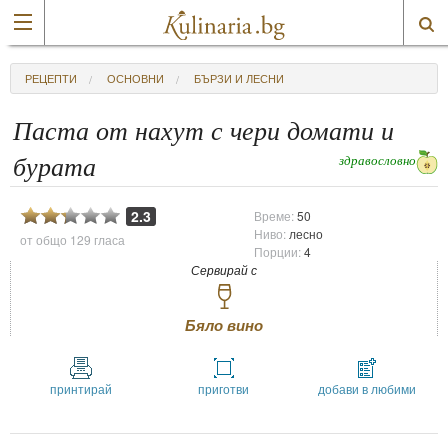
РЕЦЕПТИ
ОСНОВНИ
БЪРЗИ И ЛЕСНИ
Паста от нахут с чери домати и
здравословно
бурата
2.3
Време:
50
Ниво:
лесно
от общо
129 гласа
Порции:
4
Сервирай с
Бяло вино
принтирай
приготви
добави в любими