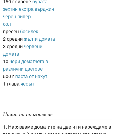
150 г сирене
бурата
зехтин екстра върджин
черен пипер
сол
пресен
босилек
2 средни
жълти домата
3 средни
червени
домата
10
чери доматчета в
различни цветове
500 г
паста от нахут
1 глава
чесън
Начин на приготвяне
1. Нарязваме доматите на две и ги нареждаме в