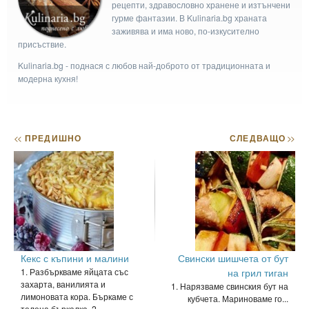
рецепти, здравословно хранене и изтънчени
гурме фантазии. В Kulinaria.bg храната
заживява и има ново, по-изкусително
присъствие.
Kulinaria.bg - поднася с любов най-доброто от традиционната и
модерна кухня!
<<
ПРЕДИШНО
СЛЕДВАЩО
>>
Кекс с къпини и малини
Свински шишчета от бут
1. Разбъркваме яйцата със
на грил тиган
захарта, ванилията и
1. Нарязваме свинския бут на
лимоновата кора. Бъркаме с
кубчета. Мариноваме го...
телена бъркалка. 2.