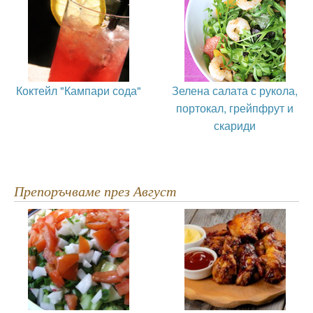
Коктейл "Кампари сода"
Зелена салата с рукола,
портокал, грейпфрут и
скариди
Препоръчваме през Август