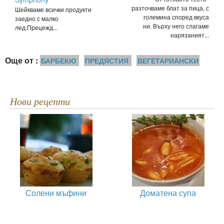
разточваме блат за пица, с
Шейкваме всички продукти
големина според вкуса
заедно с малко
ни. Върху него слагаме
лед.Прецежд...
нарязаният...
Още от :
БАРБЕКЮ
ПРЕДЯСТИЯ
ВЕГЕТАРИАНСКИ
Нови рецепти
Солени мъфини
Доматена супа