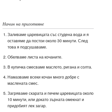
Начин на приготвяне
Заливаме царевицата със студена вода и я
оставяме да постои около 30 минути. След
това я подсушаваме.
Обелваме листа на кочаните.
В купичка смесваме маслото, ригана и солта.
Намазваме всеки кочан много добре с
маслената смес.
Загряваме скарата и печем царевицата около
10 минути, или докато зърната омекнат и
придобият лек загар.