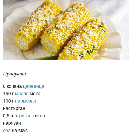
Продукти
6 кочана
царевица
150 г
масло
меко
100 г
пармезан
настърган
0,5 ч.л.
риган
ситно
нарязан
сол
на вкус