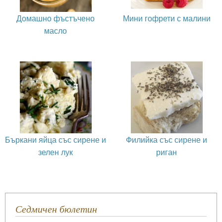
Домашно фъстъчено
Мини гофрети с малини
масло
Бъркани яйца със сирене и
Филийка със сирене и
зелен лук
риган
Седмичен бюлетин