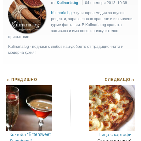
от
Kulinaria.bg
04 ноември 2013, 10:39
Kulinaria.bg
e кулинарна медия за вкусни
рецепти, здравословно хранене и изтънчени
гурме фантазии. В Kulinaria.bg храната
заживява и има ново, по-изкусително
присъствие.
Kulinaria.bg - поднася с любов най-доброто от традиционната и
модерна кухня!
<<
ПРЕДИШНО
СЛЕДВАЩО
>>
Коктейл "Bittersweet
Пица с картофи
Symphony"
От готовото тесто*