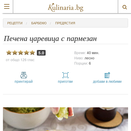
РЕЦЕПТИ
БАРБЕКЮ
ПРЕДЯСТИЯ
Печена царевица с пармезан
5.0
Време:
40 мин.
Ниво:
лесно
от общо
126 глас
Порции:
6
принтирай
приготви
добави в любими