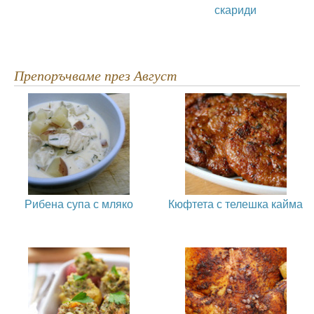
скариди
Препоръчваме през Август
Рибена супа с мляко
Кюфтета с телешка кайма