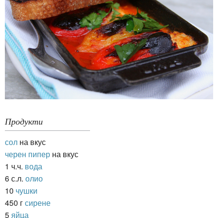
Продукти
сол
на вкус
черен пипер
на вкус
1 ч.ч.
вода
6 с.л.
олио
10
чушки
450 г
сирене
5
яйца