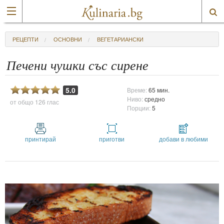
РЕЦЕПТИ
ОСНОВНИ
ВЕГЕТАРИАНСКИ
Печени чушки със сирене
5.0
Време:
65 мин.
Ниво:
средно
от общо
126 глас
Порции:
5
принтирай
приготви
добави в любими