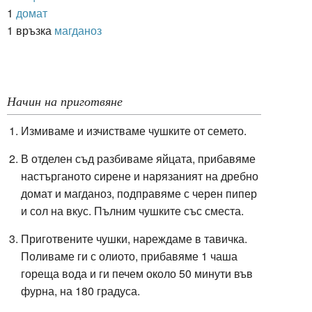
1
домат
1 връзка
магданоз
Начин на приготвяне
Измиваме и изчистваме чушките от семето.
В отделен съд разбиваме яйцата, прибавяме
настърганото сирене и нарязаният на дребно
домат и магданоз, подправяме с черен пипер
и сол на вкус. Пълним чушките със сместа.
Приготвените чушки, нареждаме в тавичка.
Поливаме ги с олиото, прибавяме 1 чаша
гореща вода и ги печем около 50 минути във
фурна, на 180 градуса.