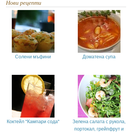
Нови рецепти
Солени мъфини
Доматена супа
Коктейл "Кампари сода"
Зелена салата с рукола,
портокал, грейпфрут и