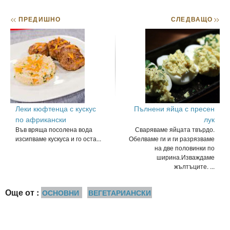
<<
ПРЕДИШНО
СЛЕДВАЩО
>>
Леки кюфтенца с кускус
Пълнени яйца с пресен
по африкански
лук
Във вряща посолена вода
Сваряваме яйцата твърдо.
изсипваме кускуса и го оста...
Обелваме ги и ги разрязваме
на две половинки по
ширина.Изваждаме
жълтъците. ...
Още от :
ОСНОВНИ
ВЕГЕТАРИАНСКИ