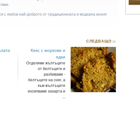
твие.
ася с любов най-доброто от традиционната и модерна кухня!
СЛЕДВАЩО
>>
алата
Кекс с моркови и
ядки
Отделяме жълтъците
от белтъците и
разбиваме -
белтъците на сняг, а
към жълтъците
изсипваме захарта и
...