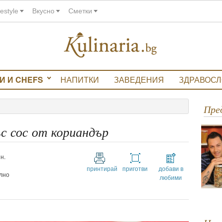
festyle
Вкусно
Сметки
И И CHEFS
НАПИТКИ
ЗАВЕДЕНИЯ
ЗДРАВОС
Пр
 сос от кориандър
н.
принтирай
приготви
добави в
лно
любими