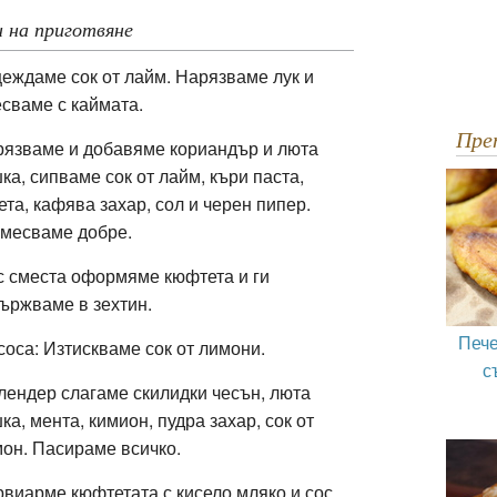
 на приготвяне
еждаме сок от лайм. Нарязваме лук и
сваме с каймата.
Пр
язваме и добавяме кориандър и люта
ка, сипваме сок от лайм, къри паста,
ета, кафява захар, сол и черен пипер.
змесваме добре.
 сместа оформяме кюфтета и ги
ържваме в зехтин.
Пече
соса: Изтискваме сок от лимони.
с
лендер слагаме скилидки чесън, люта
ка, мента, кимион, пудра захар, сок от
он. Пасираме всичко.
виарме кюфтетата с кисело мляко и сос