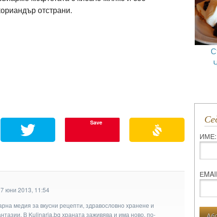
кориандър отстрани.
С
С
Save
ИМЕ:
ЕMAI
7 юни 2013, 11:54
арна медия за вкусни рецепти, здравословно хранене и
тазии. В Kulinaria.bg храната заживява и има ново, по-