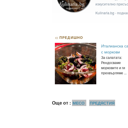
изкусително присъс
Kulinaria.bg - подн
<<
ПРЕДИШНО
Италианска с
с моркови
За салатата:
Рендосваме
морковите и ги
прехвърляме ...
Още от :
МЕСО
ПРЕДЯСТИЯ