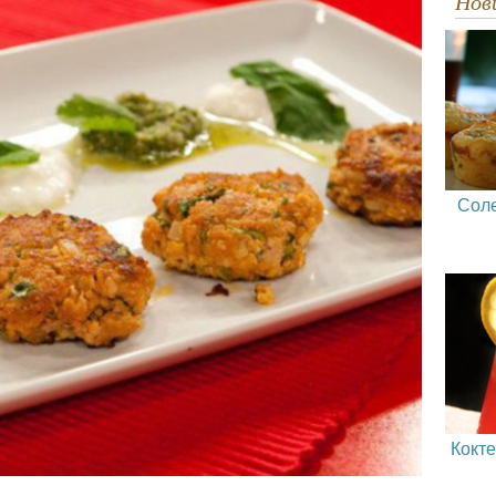
Но
Сол
Кокт