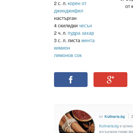
2 с. л.
корен от
от 
джинджифил
настърган
4 скилидки
чесън
2 ч. л.
пудра захар
3 с. л. листа
мента
кимион
лимонов сок
от
Kulinaria.bg
2
Kulinaria.bg
e кулин
изтънчени гурме фан