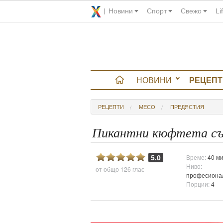
Новини
Спорт
Свежо
Li
НОВИНИ
РЕЦЕПТ
вюта
РЕЦЕПТИ
МЕСО
ПРЕДЯСТИЯ
итно
Пикантни кюфтета със
 градина
5.0
Време:
40 ми
Ниво:
от общо
126 глас
и Chefs
професиона
Порции:
4