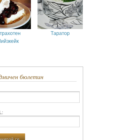
трахотен
Таратор
Чийзкейк
едмичен бюлетин
L: