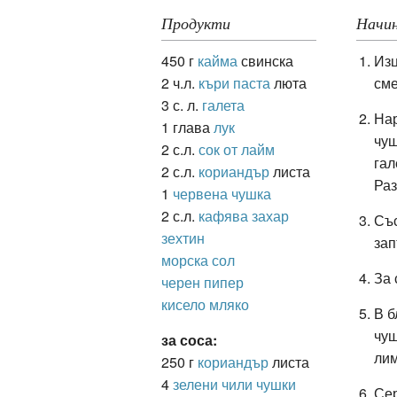
Продукти
Начин
450 г
кайма
свинска
Изц
ация
2 ч.л.
къри паста
люта
сме
3 с. л.
галета
Нар
1 глава
лук
чуш
2 с.л.
сок от лайм
гал
2 с.л.
кориандър
листа
Ра
1
червена чушка
2 с.л.
кафява захар
Със
зехтин
зап
морска сол
За 
черен пипер
кисело мляко
В б
чуш
за соса:
лим
250 г
кориандър
листа
4
зелени чили чушки
Сер