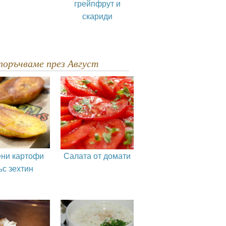
грейпфрут и
скариди
епоръчваме през Август
ни картофи
Салата от домати
ъс зехтин