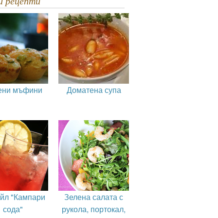
ви рецепти
ени мъфини
Доматена супа
ейл "Кампари
Зелена салата с
сода"
рукола, портокал,