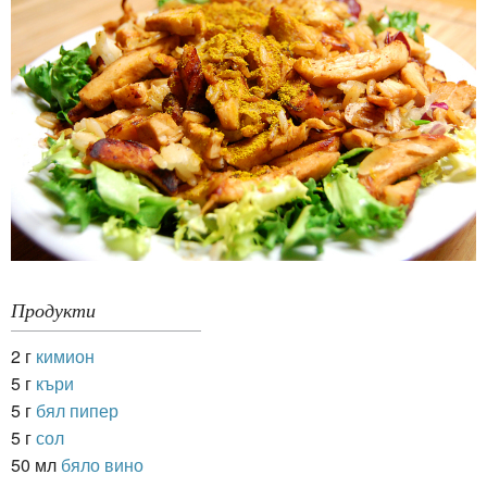
Продукти
2 г
кимион
5 г
къри
5 г
бял пипер
5 г
сол
50 мл
бяло вино