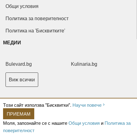
Общи условия
Политика за поверителност
Политика на 'Бисквитките'
МЕДИИ
Bulevard.bg
Kulinaria.bg
Виж всички
Tози сайт използва "Бисквитки".
Научи повече
ПРИЕМАМ
Copyright © 2026 Ксениум ООД. Всички права запазени.
Developed by
Моля, запознайте се с нашите
Общи условия
и
Политика за
XeniumCompany.com
поверителност