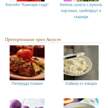
Коктейл "Кампари сода"
Зелена салата с рукола,
портокал, грейпфрут и
скариди
Препоръчваме през Август
Пеперуда плакия
Хайвер от извара