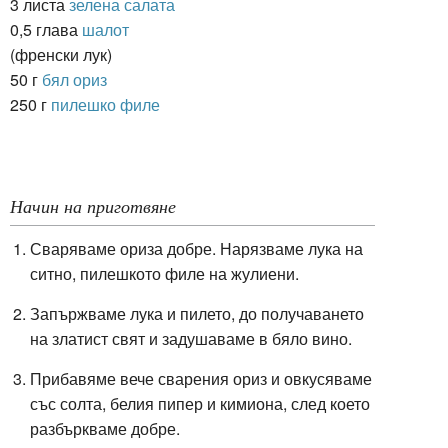
3 листа
зелена салата
0,5 глава
шалот
(френски лук)
50 г
бял ориз
250 г
пилешко филе
Начин на приготвяне
Сваряваме ориза добре. Нарязваме лука на
ситно, пилешкото филе на жулиени.
Запържваме лука и пилето, до получаването
на златист свят и задушаваме в бяло вино.
Прибавяме вече сварения ориз и овкусяваме
със солта, белия пипер и кимиона, след което
разбъркваме добре.