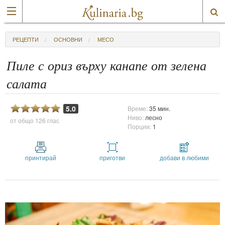
РЕЦЕПТИ
ОСНОВНИ
МЕСО
Пиле с ориз върху канапе от зелена
салата
5.0
Време:
35 мин.
Ниво:
лесно
от общо
126 глас
Порции:
1
принтирай
приготви
добави в любими