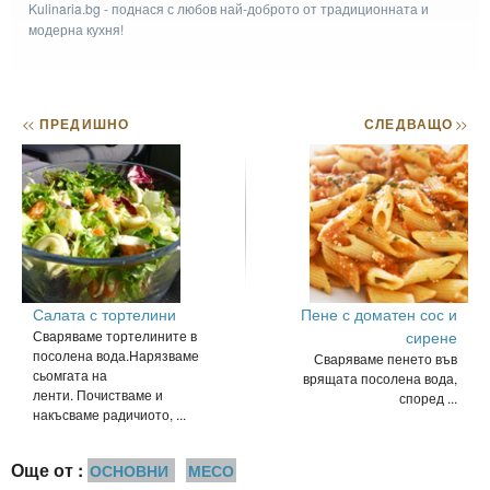
Kulinaria.bg - поднася с любов най-доброто от традиционната и
модерна кухня!
<<
ПРЕДИШНО
СЛЕДВАЩО
>>
Салата с тортелини
Пене с доматен сос и
Сваряваме тортелините в
сирене
посолена вода.Нарязваме
Сваряваме пенето във
сьомгата на
врящата посолена вода,
ленти. Почистваме и
според ...
накъсваме радичиото, ...
Още от :
ОСНОВНИ
МЕСО