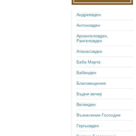
Андреевден
Антоновден
Архангеловден,
Рангеловден
Атанасовден
Баба Марта
Бабинден
Благовещение
Бъдни вечер
Великден
Възнесение Господне
Гергьовден