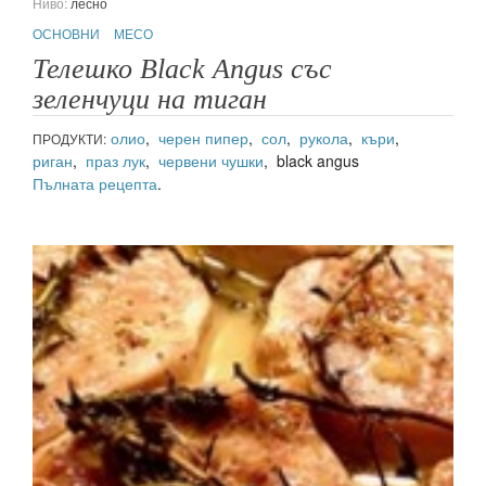
Ниво:
лесно
ОСНОВНИ
МЕСО
Телешко Black Angus със
зеленчуци на тиган
олио
,
черен пипер
,
сол
,
рукола
,
къри
,
ПРОДУКТИ:
риган
,
праз лук
,
червени чушки
, black angus
Пълната рецепта
.