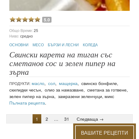
5.0
Общо Време:
25
Ниво:
средно
ОСНОВНИ
МЕСО
БЪРЗИ И ЛЕСНИ
КОЛЕДА
Свински карета на тиган със
сметанов сос и зелен пипер на
зърна
масло
,
сол
,
мащерка
, свинско бонфиле,
ПРОДУКТИ:
скилидки чесън, олио за намазване, сметана за готвене,
зелен пипер на зърна, замразени зеленчуци, микс
Пълната рецепта
.
1
2
…
31
Следваща →
ВАШИТЕ РЕЦЕПТИ