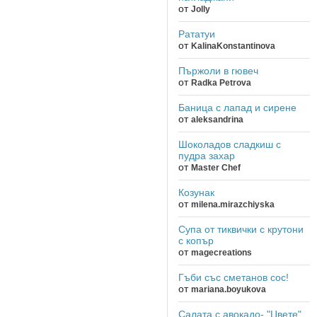
от
Jolly
Рататуи
от
KalinaKonstantinova
Пържоли в гювеч
от
Radka Petrova
Баница с лапад и сирене
от
aleksandrina
Шоколадов сладкиш с
пудра захар
от
Master Chef
Козунак
от
milena.mirazchiyska
Супа от тиквички с крутони
с копър
от
magecreations
Гъби със сметанов сос!
от
mariana.boyukova
Салата с авокадо- "Цвете"