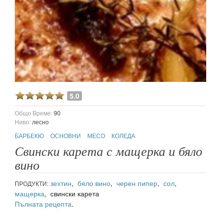
5.0
Общо Време:
90
Ниво:
лесно
БАРБЕКЮ
ОСНОВНИ
МЕСО
КОЛЕДА
Свински карета с мащерка и бяло
вино
зехтин
,
бяло вино
,
черен пипер
,
сол
,
ПРОДУКТИ:
мащерка
, свински карета
Пълната рецепта
.