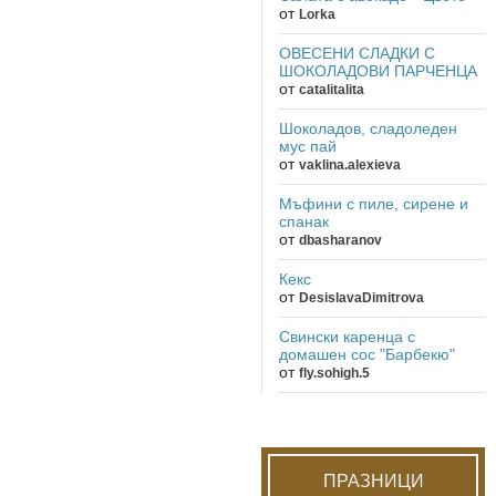
от
Lorka
ОВЕСЕНИ СЛАДКИ С
ШОКОЛАДОВИ ПАРЧЕНЦА
от
catalitalita
Шоколадов, сладоледен
мус пай
от
vaklina.alexieva
Мъфини с пиле, сирене и
спанак
от
dbasharanov
Кекс
от
DesislavaDimitrova
Свински каренца с
домашен сос "Барбекю"
от
fly.sohigh.5
ПРАЗНИЦИ