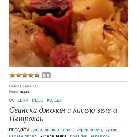
5.0
Общо Време:
60
Ниво:
лесно
ОСНОВНИ
МЕСО
КОЛЕДА
Свински джолан с кисело зеле и
Петрохан
дафинов лист
,
олио
,
черен пипер
,
чушки
,
ПРОДУКТИ:
червен пипер
, кисела зелка,
праз лук
,
зелев сок
,