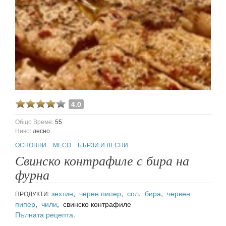
4.0
Общо Време:
55
Ниво:
лесно
ОСНОВНИ
МЕСО
БЪРЗИ И ЛЕСНИ
Свинско контрафиле с бира на
фурна
зехтин
,
черен пипер
,
сол
,
бира
,
червен
ПРОДУКТИ:
пипер
,
чили
, свинско контрафиле
Пълната рецепта
.