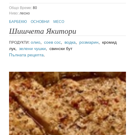
Общо Време:
80
Ниво:
лесно
БАРБЕКЮ
ОСНОВНИ
МЕСО
Шишчета Якитори
олио
,
соев сос
,
водка
,
розмарин
, кромид
ПРОДУКТИ:
лук,
зелени чушки
, свински бут
Пълната рецепта
.