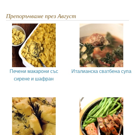
Препоръчваме през Август
Печени макарони със
Италианска сватбена супа
сирене и шафран