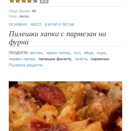
4.2
Общо Време:
40
Ниво:
лесно
ОСНОВНИ
МЕСО
БЪРЗИ И ЛЕСНИ
Пилешки хапки с пармезан на
фурна
зехтин
,
черен пипер
,
сол
,
яйца
,
къри
,
ПРОДУКТИ:
червен пипер
, пилешки филета,
галета
, пармезан
Пълната рецепта
.