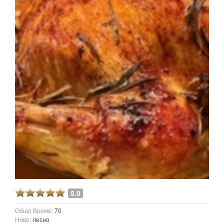
5.0
Общо Време:
70
Ниво:
лесно