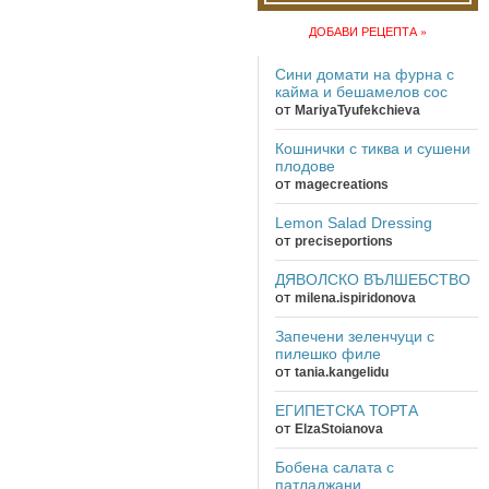
ДОБАВИ РЕЦЕПТА »
Сини домати на фурна с
кайма и бешамелов сос
от
MariyaTyufekchieva
Кошнички с тиква и сушени
плодове
от
magecreations
Lemon Salad Dressing
от
preciseportions
ДЯВОЛСКО ВЪЛШЕБСТВО
от
milena.ispiridonova
Запечени зеленчуци с
пилешко филе
от
tania.kangelidu
ЕГИПЕТСКА ТОРТА
от
ElzaStoianova
Бобена салата с
патладжани