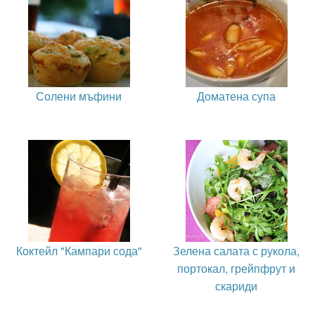
Солени мъфини
Доматена супа
Коктейл "Кампари сода"
Зелена салата с рукола,
портокал, грейпфрут и
скариди