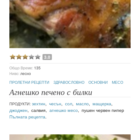
3.0
Общо Време:
135
Ниво:
лесно
ПРОЛЕТНИ РЕЦЕПТИ
ЗДРАВОСЛОВНО
ОСНОВНИ
МЕСО
Агнешко печено с билки
зехтин
,
чесън
,
сол
,
масло
,
мащерка
,
ПРОДУКТИ:
джоджен
, салвия,
агнешко месо
, пушен червен пипер
Пълната рецепта
.