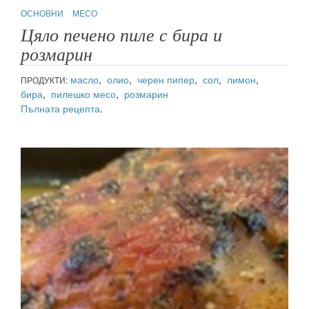
ОСНОВНИ
МЕСО
Цяло печено пиле с бира и
розмарин
масло
,
олио
,
черен пипер
,
сол
,
лимон
,
ПРОДУКТИ:
бира
,
пилешко месо
,
розмарин
Пълната рецепта
.