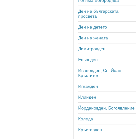
Голяма Богородица
Ден на българската
просвета
Ден на детето
Ден на жената
Димитровден
Еньовден
Ивановден, Св. Йоан
Кръстител
Игнажден
Илинден
Йордановден, Богоявление
Коледа
Кръстовден