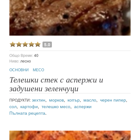
5.0
Общо Време:
40
Ниво:
лесно
ОСНОВНИ
МЕСО
Телешки стек с аспержи и
задушени зеленчуци
зехтин
,
морков
,
копър
,
масло
,
черен пипер
,
ПРОДУКТИ:
сол
,
картофи
,
телешко месо
,
аспержи
Пълната рецепта
.