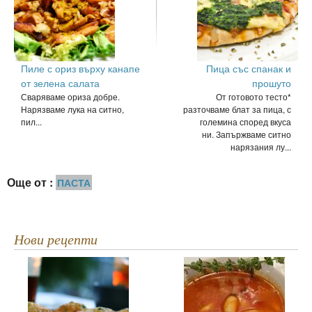
Пиле с ориз върху канапе
Пица със спанак и
от зелена салата
прошуто
Сваряваме ориза добре.
От готовото тесто*
Нарязваме лука на ситно,
разточваме блат за пица, с
пил...
големина според вкуса
ни. Запържваме ситно
нарязания лу...
Още от :
ПАСТА
Нови рецепти