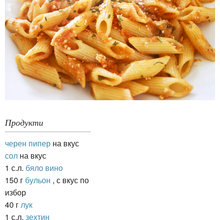
Продукти
черен пипер
на вкус
сол
на вкус
1 с.л.
бяло вино
150 г
бульон
, с вкус по
избор
40 г
лук
1 с.л.
зехтин