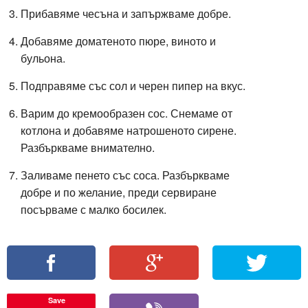
Прибавяме чесъна и запържваме добре.
Добавяме доматеното пюре, виното и
бульона.
Подправяме със сол и черен пипер на вкус.
Варим до кремообразен сос. Снемаме от
котлона и добавяме натрошеното сирене.
Разбъркваме внимателно.
Заливаме пенето със соса. Разбъркваме
добре и по желание, преди сервиране
посърваме с малко босилек.
Save