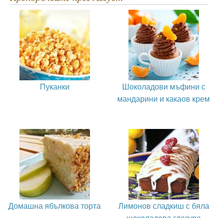
Пуканки
Шоколадови мъфини с
мандарини и какаов крем
Домашна ябълкова торта
Лимонов сладкиш с бяла
шоколадова глазура