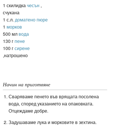
1 скилидка
чесън
,
счукана
1 с.л.
доматено пюре
1
морков
500 мл
вода
130 г
пене
100 г
сирене
,натрошено
Начин на приготвяне
Сваряваме пенето във врящата посолена
вода, според указанието на опаковката.
Отцеждаме добре.
Задушаваме лука и морковите в зехтина.