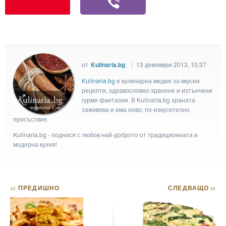
от
Kulinaria.bg
13 декември 2013, 10:37
Kulinaria.bg
e кулинарна медия за вкусни
рецепти, здравословно хранене и изтънчени
гурме фантазии. В Kulinaria.bg храната
заживява и има ново, по-изкусително
присъствие.
Kulinaria.bg - поднася с любов най-доброто от традиционната и
модерна кухня!
<<
ПРЕДИШНО
СЛЕДВАЩО
>>