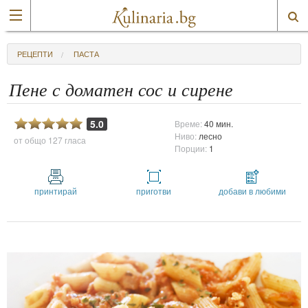
РЕЦЕПТИ
ПАСТА
Пене с доматен сос и сирене
5.0
Време:
40 мин.
Ниво:
лесно
от общо
127 гласа
Порции:
1
принтирай
приготви
добави в любими