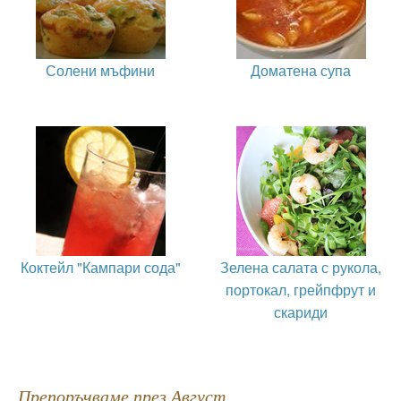
Солени мъфини
Доматена супа
Коктейл "Кампари сода"
Зелена салата с рукола,
портокал, грейпфрут и
скариди
Препоръчваме през Август